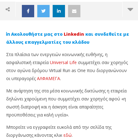
Ακολουθήστε μας στο
Linkedin
και συνδεθείτε με
άλλους επαγγελματίες του κλάδου
Στα πλαίσια των ενεργειών κοινωνικής ευθήνης, η
ασφαλιστική εταιρεία
Universal Life
συμμετέχει σαν χορηγός
στον αγώνα δρόμου Virtual Run as One που διοργανώνουν
οι υπεραγορές
ΑΛΦΑΜΕΓΑ
.
Με ανάρτηση της στα μέσα κοινωνικής δικτύωσης η εταιρεία
δηλώνει χαρούμενη που συμμετέχει σαν χορηγός αφού «η
NOW VIEWING
σωστή διατροφή και η άσκηση είναι απαραίτητες
προϋποθέσεις για καλή υγεία».
Universal Life: Χορηγός στο Virtual Run as One
Επ
Απ
26
Μπορείτε να εγγραφείτε ευκολά από την σελίδα της
Οκτωβρίου,
26
διοργάνωσης κάνοντας κλικ
εδώ
.
2021
Οκτ