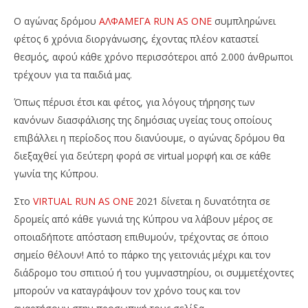
Cyprus
202
Insurance
C
Ο αγώνας δρόμου
ΑΛΦΑΜΕΓΑ RUN AS ONE
συμπληρώνει
News
Ins
Team
φέτος 6 χρόνια διοργάνωσης, έχοντας πλέον καταστεί
Ne
Te
θεσμός, αφού κάθε χρόνο περισσότεροι από 2.000 άνθρωποι
τρέχουν για τα παιδιά μας.
Όπως πέρυσι έτσι και φέτος, για λόγους τήρησης των
κανόνων διασφάλισης της δημόσιας υγείας τους οποίους
επιβάλλει η περίοδος που διανύουμε, ο αγώνας δρόμου θα
διεξαχθεί για δεύτερη φορά σε virtual μορφή και σε κάθε
γωνία της Κύπρου.
Στο
VIRTUAL RUN AS ONE
2021 δίνεται η δυνατότητα σε
δρομείς από κάθε γωνιά της Κύπρου να λάβουν μέρος σε
οποιαδήποτε απόσταση επιθυμούν, τρέχοντας σε όποιο
σημείο θέλουν! Από το πάρκο της γειτονιάς μέχρι και τον
διάδρομο του σπιτιού ή του γυμναστηρίου, οι συμμετέχοντες
μπορούν να καταγράψουν τον χρόνο τους και τον