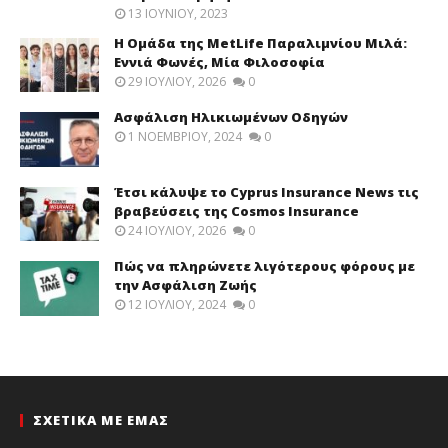
13 ΙΟΥΝΊΟΥ, 2023
Η Ομάδα της MetLife Παραλιμνίου Μιλά:
Εννιά Φωνές, Μία Φιλοσοφία
29 ΙΟΥΛΊΟΥ, 2026
0
Ασφάλιση Ηλικιωμένων Οδηγών
1 ΝΟΕΜΒΡΊΟΥ, 2024
0
Έτσι κάλυψε το Cyprus Insurance News τις
βραβεύσεις της Cosmos Insurance
24 ΙΟΥΛΊΟΥ, 2026
0
Πώς να πληρώνετε λιγότερους φόρους με
την Ασφάλιση Ζωής
12 ΙΟΥΛΊΟΥ, 2024
0
ΣΧΕΤΙΚΑ ΜΕ ΕΜΑΣ