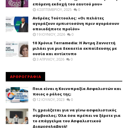
επόμενη εκδοχή του εαυτού μου»
4 ΣΕΠΤΕΜΒΡΊΟΥ, 2025
0
Ανδρέας Τούττουλος: «Οι πελάτες
αγοράζουν εμπιστοσύνη πριν αγοράσουν
οποιοδήποτε προϊόν»
19 ΙΟΥΝΊΟΥ, 2026
0
10 Χρόνια Terramedia: Η Άντρη Ζαννεττή
μιλάει για μια δεκαετία εκπαίδευσης με
ουσία και αντίκτυπο
3 ΑΠΡΙΛΊΟΥ, 2026
0
ΑΡΘΡΟΓΡΑΦΙΑ
Ποια είναι η Κοινοπραξία Ασφαλιστών και
ποιος ο ρόλος της;
12 ΙΟΥΛΊΟΥ, 2023
0
Τι χρειάζεται για να γίνω ασφαλιστικός
σύμβουλος; Όλα όσα πρέπει να ξέρετε για
το επάγγελμα του Ασφαλιστικού
Διαμεσολαβητή!