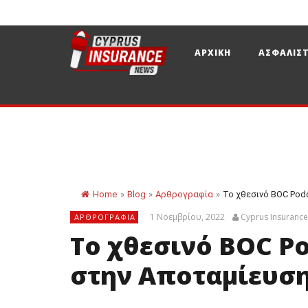
ΑΡΧΙΚΗ
ΑΣΦΑΛΙΣΤ
Home
»
Blog
»
Αρθρογραφία
»
Το χθεσινό BOC Pod
1 Νοεμβρίου, 2022
Cyprus Insuranc
ΑΡΘΡΟΓΡΑΦΊΑ
Το χθεσινό BOC P
στην Αποταμίευσ