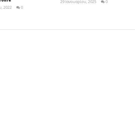
29 Ιανουαρίου, 2025
0
Cyprus
, 2022
0
Insurance
Cyprus
News
Insurance
Team
News
Team