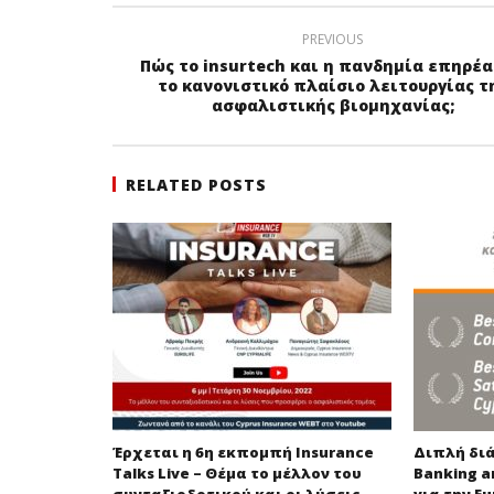
PREVIOUS
Πώς το insurtech και η πανδημία επηρέ
το κανονιστικό πλαίσιο λειτουργίας τ
ασφαλιστικής βιομηχανίας;
RELATED POSTS
Έρχεται η 6η εκπομπή Insurance
Διπλή διά
Talks Live – Θέμα το μέλλον του
Banking a
συνταξιοδοτικού και οι λύσεις
για την Eu