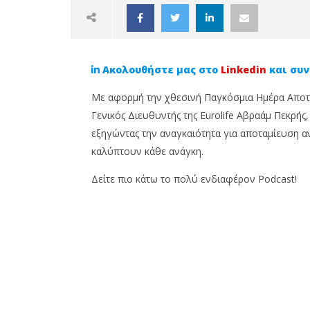
Ακολουθήστε μας στο
Linkedin
και συν
Με αφορμή την χθεσινή Παγκόσμια Ημέρα Αποταμ
Γενικός Διευθυντής της Eurolife Αβραάμ Πεκρή
εξηγώντας την αναγκαιότητα για αποταμίευση αν
καλύπτουν κάθε ανάγκη.
NOW VIEWING
Δείτε πιο κάτω το πολύ ενδιαφέρον Podcast!
Το χθεσινό BOC Podcast ήταν
Από σύμ
αφιερωμένο στην
Το Cypr
Αποταμίευση
ενδυναμ
επαγγελ
1
Νοεμβρίου,
1
2022
Νοεμβρίο
Cyprus
2022
Insurance
Cyprus
News
Insurance
Team
News
Team