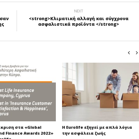
NEXT
ασαν
<strong>Κλιματική αλλαγή και σύγχρονα
ης
ασφαλιστικά προϊόντα </strong>
κριση στα «Global
Η Eurolife εξηγεί με απλά λόγια
nd Finance Awards 2022»
την ασφάλεια ζωής
rolife