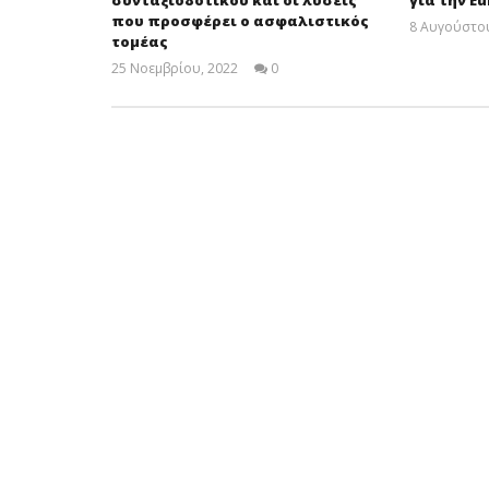
που προσφέρει ο ασφαλιστικός
8 Αυγούστου
τομέας
25 Νοεμβρίου, 2022
0
Cyprus
Insurance
News
Team