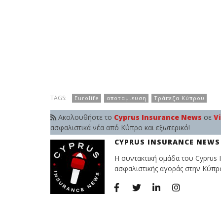
TAGS:
Eurolife
αποταμιευση
Τράπεζα Κύπρου
Ακολουθήστε το
Cyprus Insurance News
σε
V
ασφαλιστικά νέα από Κύπρο και εξωτερικό!
CYPRUS INSURANCE NEWS
Η συντακτική ομάδα του Cyprus I
ασφαλιστικής αγοράς στην Κύπρο 