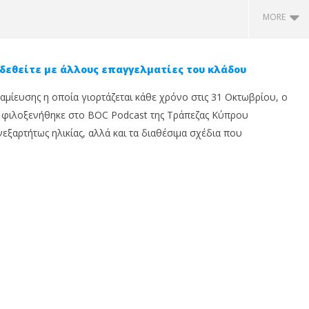
MORE
δεθείτε με άλλους επαγγελματίες του κλάδου
ίευσης η οποία γιορτάζεται κάθε χρόνο στις 31 Οκτωβρίου, ο
ς, φιλοξενήθηκε στο BOC Podcast της Τράπεζας Κύπρου
εξαρτήτως ηλικίας, αλλά και τα διαθέσιμα σχέδια που
βουλος σε αυθεντία:
Insurance Trust Debt: Ονομάζω
Η
us Insurance News
το χρέος που η ασφαλιστική
Π
ώνει την
αγορά δεν μετρά ακόμη
Φ
ματική σας εικόνα
1
1
Νοεμβρίου,
Νο
2022
20
υ,
Cyprus
Insurance
In
News
N
Team
T