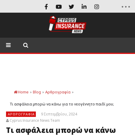
Home
»
Blog
»
Αρθρογραφία
»
Τι ασφάλεια μπορώ να κάνω για το νεογέννητο παιδί μου;
9 Σεπτεμβρίου, 2024
ΑΡΘΡΟΓΡΑΦΊΑ
Cyprus Insurance News Team
Τι ασφάλεια μπορώ να κάνω