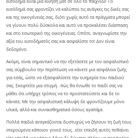
εισόδημα είναι μια κίνηση ματ σε όλο το παιχνίδι! Το
εισόδημά σας φροντίζει να καλύπτει τις ανάγκες τις δικές σας
και της οικογένειάς σας, διότι χωρίς αυτό τα πράγματα μπορεί
να γίνουν πολύ δύσκολα και αυτό να προκαλέσει διάσπαση
και στο εσωτερικό της οικογένειας. Οπότε, αναγνωρίστε την
αξία του εισοδήματός σας και ασφαλίστε το! Δεν είναι
δεδομένο.
Ακόμη, είναι σημαντικό να την εξετάσετε με τον ασφαλιστικό
σας σύμβουλο την περίπτωση να κάνετε μια ασφάλεια ζωής
για εσάς, ώστε να εξασφαλίσετε την ευημερία του παιδιού
σας. Σκεφτείτε μια στιγμή…πώς θα ένιωθε το παιδί σας να
μάθει ότι υπήρχε τρόπος να το προστατεύσετε και δε το
κάνατε; Με την ασφαλιστική κάλυψη δε φροντίζουμε μόνο
υλικά, αλλά και συναισθηματικά όσους αγαπάμε.
Πολλά παιδιά αναγκάζονται δυστυχώς να ζήσουν τη ζωή τους
στερούμενα κάποιον γονιό τους…είτε επειδή αυτός πεθαίνει
είτε επειδή για κάποιο λόγο δε δύναται πλέον να προσφέρει