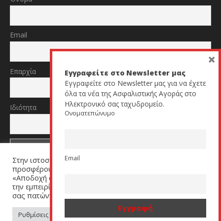
Email
×
Επαρχία
Εγγραφείτε στο Newsletter μας
Εγγραφείτε στο Newsletter μας για να έχετε
όλα τα νέα της Ασφαλιστικής Αγοράς στο
Ηλεκτρονικό σας ταχυδρομείο.
Ιδιότητα
Ονοματεπώνυμο
Email
Στην ιστοσελίδα μας χρησιμοποιούμε cookies για να σας
TikTok
YouTube
προσφέρουμε μία εξατομικευμένη εμπειρία. Πατήστε
«Αποδοχή όλων» για να μας βοηθήσετε να βελτιώσουμε
την εμπειρία σας. Μπορείτε να αλλάξετε τις ρυθμίσεις
σας πατώντας στον σύνδεσμο (link) «Ρυθμίσεις Cookies».
All Rights Reserved by cyprusinsurancenews.com
Ρυθμίσεις Cookies
Αποδοχή όλων
Αρχική
Insurance Media Lab
Διαφήμιση