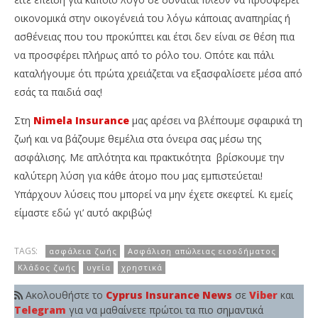
οικονομικά στην οικογένειά του λόγω κάποιας αναπηρίας ή
ασθένειας που του προκύπτει και έτσι δεν είναι σε θέση πια
να προσφέρει πλήρως από το ρόλο του. Οπότε και πάλι
καταλήγουμε ότι πρώτα χρειάζεται να εξασφαλίσετε μέσα από
εσάς τα παιδιά σας!
Στη
Nimela Insurance
μας αρέσει να βλέπουμε σφαιρικά τη
ζωή και να βάζουμε θεμέλια στα όνειρα σας μέσω της
ασφάλισης. Με απλότητα και πρακτικότητα βρίσκουμε την
καλύτερη λύση για κάθε άτομο που μας εμπιστεύεται!
Υπάρχουν λύσεις που μπορεί να μην έχετε σκεφτεί. Κι εμείς
είμαστε εδώ γι’ αυτό ακριβώς!
TAGS:
ασφάλεια ζωής
Ασφάλιση απώλειας εισοδήματος
Κλάδος ζωής
υγεία
χρηστικά
Ακολουθήστε το
Cyprus Insurance News
σε
Viber
και
Telegram
για να μαθαίνετε πρώτοι τα πιο σημαντικά