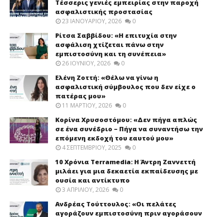
Τέσσερις γενιές εμπειρίας στην παροχή
ασφαλιστικής προστασίας
23 ΙΑΝΟΥΑΡΊΟΥ, 2026
0
Ρίτσα Σαββίδου: «Η επιτυχία στην
ασφάλιση χτίζεται πάνω στην
εμπιστοσύνη και τη συνέπεια»
26 ΙΟΥΝΊΟΥ, 2026
0
Ελένη Ζοττή: «Θέλω να γίνω η
ασφαλιστική σύμβουλος που δεν είχε ο
πατέρας μου»
11 ΜΑΡΤΊΟΥ, 2026
0
Κορίνα Χρυσοστόμου: «Δεν πήγα απλώς
σε ένα συνέδριο – Πήγα να συναντήσω την
επόμενη εκδοχή του εαυτού μου»
4 ΣΕΠΤΕΜΒΡΊΟΥ, 2025
0
10 Χρόνια Terramedia: Η Άντρη Ζαννεττή
μιλάει για μια δεκαετία εκπαίδευσης με
ουσία και αντίκτυπο
3 ΑΠΡΙΛΊΟΥ, 2026
0
Ανδρέας Τούττουλος: «Οι πελάτες
αγοράζουν εμπιστοσύνη πριν αγοράσουν