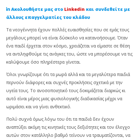
Ακολουθήστε μας στο
Linkedin
και συνδεθείτε με
άλλους επαγγελματίες του κλάδου
Τα νεογέννητα έχουν πολλές ευαισθησίες που σε εμάς τους
μεγάλους μπορεί να είναι δύσκολο να κατανοήσουμε. Όταν
ένα παιδί έρχεται στον κόσμο, χρειάζεται να είμαστε σε θέση
να αντιληφθούμε τις ανάγκες του, ώστε να μπορέσουμε να τις
καλύψουμε όσο πληρέστερα γίνεται.
Όλοι γνωρίζουμε ότι τα μωρά αλλά και τα μεγαλύτερα παιδιά
NOW VIEWING
περνούν διάφορες και συχνές προκλήσεις σχετικά με την
υγεία τους. Το ανοσοποιητικό τους δοκιμάζεται διαρκώς κι
Τι ασφάλεια μπορώ να κάνω για το νεογέννητο
Απ
αυτό είναι μέρος μιας φυσιολογικής διαδικασίας μέχρι να
παιδί μου;
Ne
ωριμάσει και να γίνει ανθεκτικό.
9
9
Σεπτεμβρίου,
Σεπ
2024
202
Πολύ συχνά όμως λόγω του ότι τα παιδιά δεν έχουν
Cyprus
C
Insurance
Ins
αναπτύξει ακόμη τις κινητικές τους δεξιότητες και τον έλεγχο
News
Ne
αυτών στον κατάλληλο βαθμό τείνουν να τραυματίζονται, να
Team
Te