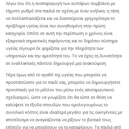
Λόγω του ότι η αναπαραγωγή των κυττάρων συμβαίνει με
τάχιστο ρυθμό στα παιδιά σε σχέση με έναν ενήλικα, η τάση
να πολλαπλασιάζεται και να διασπείρεται γρηγορότερα το
πρόβλημα υγείας είναι πιο συνηθισμένη στην πρώτη
κατηγορία. Οπότε σε αυτή την περίπτωση ο χρόνος είναι
εξαιρετικά σημαντικός παράγοντας και το δημόσιο σύστημα
υγείας σίγουρα δε φημίζεται για την πληρότητα των
υπηρεσιών και την αμεσότητά του. Το να έχεις τη δυνατότητα
σε εναλλακτικές πάντοτε δημιουργεί μια ανακούφιση.
Πέρα όμως από το αγαθό της υγείας που μπορείτε να
προστατεύσετε για το παιδί σας, μπορείτε να δημιουργήσετε
προοπτικές για το μέλλον του μέσω ενός αποταμιευτικού
σχεδιασμού, ώστε να γνωρίζετε ότι θα είστε σε θέση να
καλύψετε τα έξοδα σπουδών που ομολογουμένως το
συνολικό κόστος είναι ιδιαίτερα μεγάλο για τις οικογένειες με
αποτέλεσμα να αναγκάζονται να ρίξουν το βιοτικό τους
επίπεδο για να μπορέσουν να τα καταφέρουν. Τα παιδιά από