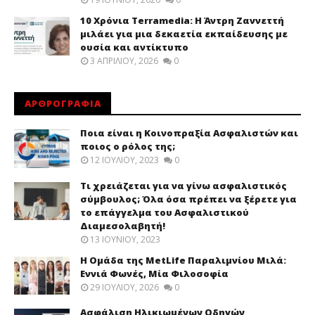
10 Χρόνια Terramedia: Η Άντρη Ζαννεττή
μιλάει για μια δεκαετία εκπαίδευσης με
ουσία και αντίκτυπο
3 ΑΠΡΙΛΊΟΥ, 2026
0
ΑΡΘΡΟΓΡΑΦΙΑ
Ποια είναι η Κοινοπραξία Ασφαλιστών και
ποιος ο ρόλος της;
12 ΙΟΥΛΊΟΥ, 2023
0
Τι χρειάζεται για να γίνω ασφαλιστικός
σύμβουλος; Όλα όσα πρέπει να ξέρετε για
το επάγγελμα του Ασφαλιστικού
Διαμεσολαβητή!
13 ΙΟΥΝΊΟΥ, 2023
Η Ομάδα της MetLife Παραλιμνίου Μιλά:
Εννιά Φωνές, Μία Φιλοσοφία
29 ΙΟΥΛΊΟΥ, 2026
0
Ασφάλιση Ηλικιωμένων Οδηγών