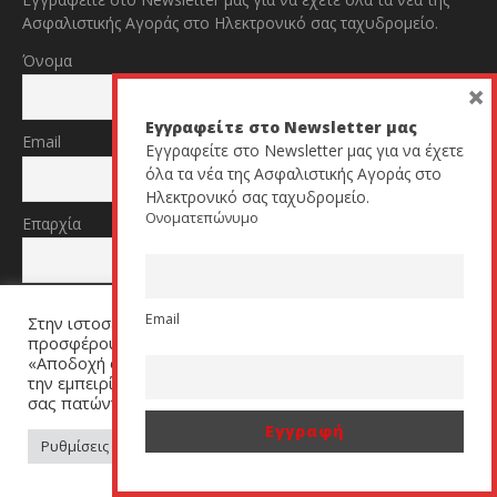
Ασφαλιστικής Αγοράς στο Ηλεκτρονικό σας ταχυδρομείο.
Όνομα
×
Εγγραφείτε στο Newsletter μας
Email
Εγγραφείτε στο Newsletter μας για να έχετε
όλα τα νέα της Ασφαλιστικής Αγοράς στο
Ηλεκτρονικό σας ταχυδρομείο.
Ονοματεπώνυμο
Επαρχία
Ιδιότητα
Email
Στην ιστοσελίδα μας χρησιμοποιούμε cookies για να σας
προσφέρουμε μία εξατομικευμένη εμπειρία. Πατήστε
«Αποδοχή όλων» για να μας βοηθήσετε να βελτιώσουμε
την εμπειρία σας. Μπορείτε να αλλάξετε τις ρυθμίσεις
σας πατώντας στον σύνδεσμο (link) «Ρυθμίσεις Cookies».
TikTok
YouTube
Ρυθμίσεις Cookies
Αποδοχή όλων