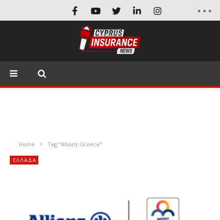
Home
Tag "Allianz Greece"
ΕΛΛΆΔΑ