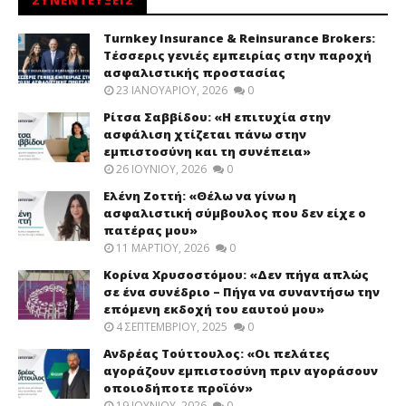
ΣΥΝΕΝΤΕΥΞΕΙΣ
Turnkey Insurance & Reinsurance Brokers:
Τέσσερις γενιές εμπειρίας στην παροχή
ασφαλιστικής προστασίας
23 ΙΑΝΟΥΑΡΊΟΥ, 2026
0
Ρίτσα Σαββίδου: «Η επιτυχία στην
ασφάλιση χτίζεται πάνω στην
εμπιστοσύνη και τη συνέπεια»
26 ΙΟΥΝΊΟΥ, 2026
0
Ελένη Ζοττή: «Θέλω να γίνω η
ασφαλιστική σύμβουλος που δεν είχε ο
πατέρας μου»
11 ΜΑΡΤΊΟΥ, 2026
0
Κορίνα Χρυσοστόμου: «Δεν πήγα απλώς
σε ένα συνέδριο – Πήγα να συναντήσω την
επόμενη εκδοχή του εαυτού μου»
4 ΣΕΠΤΕΜΒΡΊΟΥ, 2025
0
Ανδρέας Τούττουλος: «Οι πελάτες
αγοράζουν εμπιστοσύνη πριν αγοράσουν
οποιοδήποτε προϊόν»
19 ΙΟΥΝΊΟΥ, 2026
0