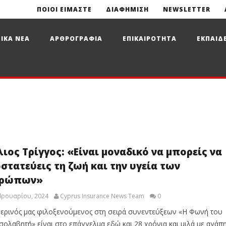
ΠΟΙΟΙ ΕΙΜΑΣΤΕ
ΔΙΑΦΗΜΙΣΗ
NEWSLETTER
ΙΚΑ ΝΕΑ
ΑΡΘΡΟΓΡΑΦΙΑ
ΕΠΙΚΑΙΡΟΤΗΤΑ
ΕΚΠΑΙΔ
λιος Τρίγγος: «Είναι μοναδικό να μπορείς να
στατεύεις τη ζωή και την υγεία των
θρώπων»
βρουαρίου, 2024
Cyprus Insurance News Team
0
ερινός μας φιλοξενούμενος στη σειρά συνεντεύξεων «Η Φωνή του
σολαβητή» είναι στο επάγγελμα εδώ και 28 χρόνια και μιλά με αγάπ