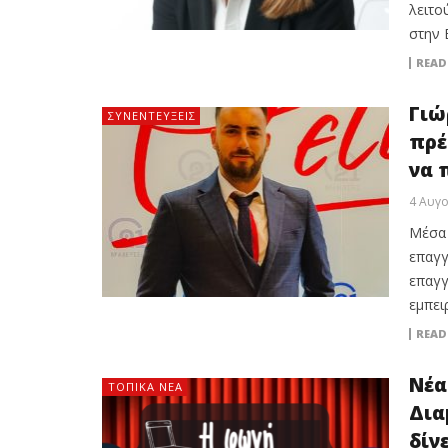
λειτο
στην E
READ
Γιώ
ΣΥΝΕΝΤΕΎΞΕΙΣ
πρέ
να 
4 Αυγ
Μέσα 
επαγγ
επαγγ
εμπειρ
READ
Νέα
ΤΟΠΙΚΑ ΝΕΑ
Δια
δίν