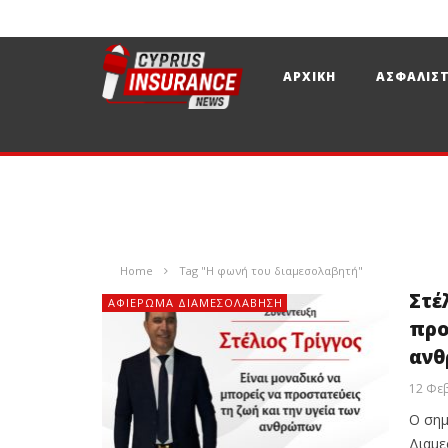
ΑΡΧΙΚΗ
ΑΣΦΑΛΙΣΤ
Home
Tag "Η φωνή του διαμεσολαβητή"
Στέ
ΑΦΙΈΡΩΜΑ ΔΙΑΜΕΣΟΛΆΒΗΣΗ
προ
αν
12 Φε
Ο σημ
Διαμε