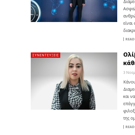
Διαμε
Ασφαλ
ανθρώ
είναι
διακρ
READ
Ολί
ΣΥΝΕΝΤΕΎΞΕΙΣ
κάθ
3 Νοεμ
Κάνου
Διαμε
και ν
επάγγ
φιλοξ
της ο
READ