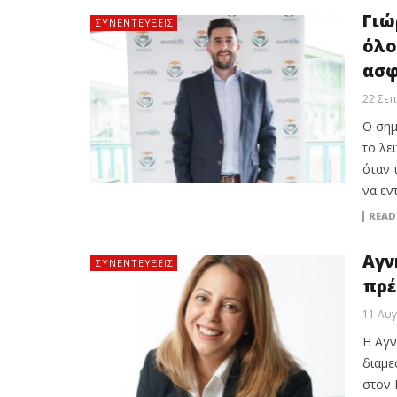
Γιώ
ΣΥΝΕΝΤΕΎΞΕΙΣ
όλο
ασφ
22 Σεπ
Ο σημ
το λε
όταν 
να εν
READ
Αγν
ΣΥΝΕΝΤΕΎΞΕΙΣ
πρέ
11 Αυ
Η Αγν
διαμε
στον 