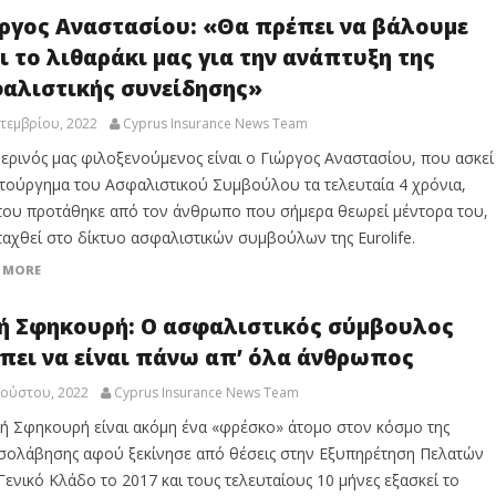
ργος Αναστασίου: «Θα πρέπει να βάλουμε
ι το λιθαράκι μας για την ανάπτυξη της
αλιστικής συνείδησης»
τεμβρίου, 2022
Cyprus Insurance News Team
ερινός μας φιλοξενούμενος είναι ο Γιώργος Αναστασίου, που ασκεί
ιτούργημα του Ασφαλιστικού Συμβούλου τα τελευταία 4 χρόνια,
του προτάθηκε από τον άνθρωπο που σήμερα θεωρεί μέντορα του,
ταχθεί στο δίκτυο ασφαλιστικών συμβούλων της Eurolife.
 MORE
ή Σφηκουρή: Ο ασφαλιστικός σύμβουλος
πει να είναι πάνω απ’ όλα άνθρωπος
γούστου, 2022
Cyprus Insurance News Team
ή Σφηκουρή είναι ακόμη ένα «φρέσκο» άτομο στον κόσμο της
σολάβησης αφού ξεκίνησε από θέσεις στην Εξυπηρέτηση Πελατών
Γενικό Κλάδο το 2017 και τους τελευταίους 10 μήνες εξασκεί το