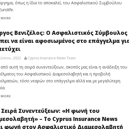
ύργημα, όπως η ίδια το αποκαλεί, του Ασφαλιστικού Συμβούλου
urolife.
 MORE
ργος Βενιζέλος: Ο Ασφαλιστικός Σύμβουλος
πει να είναι αφοσιωμένος στο επάγγελμα γι
πετύχει
ούστου, 2022
Cyprus Insurance News Team
από αυτή τη σειρά συνεντεύξεων, σκοπός μας είναι η ανάδειξη του
έλματος του Ασφαλιστικού Διαμεσολαβητή και η προβολή
ελματιών, τόσο νεαρών στο επάγγελμα αλλά και με μεγαλύτερη
ία.
 MORE
 Σειρά Συνεντεύξεων: «Η φωνή του
μεσολαβητή» – Το Cyprus Insurance News
ει φωνή στον Ασφαλιστικό Διαμεσολαβητή