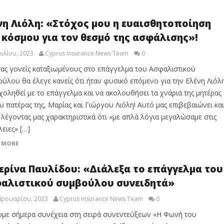
νη Λιόλη: «Στόχος μου η ευαισθητοποίηση
 κόσμου για τον θεσμό της ασφάλισης»!
ιλίου, 2023
Cyprus Insurance News Team
0
ας γονείς καταξιωμένους στο επάγγελμα του Ασφαλιστικού
ύλου θα έλεγε κανείς ότι ήταν φυσικό επόμενο για την Ελένη Λιόλ
χοληθεί με το επάγγελμα και να ακολουθήσει τα χνάρια της μητέρας
ου πατέρας της, Μαρίας και Γιώργου Λιόλη! Αυτό μας επιβεβαιώνει και
α λέγοντας μας χαρακτηριστικά ότι «με απλά λόγια μεγαλώσαμε στις
ειες» […]
 MORE
ερίνα Παυλίδου: «Διάλεξα το επάγγελμα του
αλιστικού συμβούλου συνειδητά»
βρουαρίου, 2023
Cyprus Insurance News Team
0
με σήμερα συνέχεια στη σειρά συνεντεύξεων «Η Φωνή του