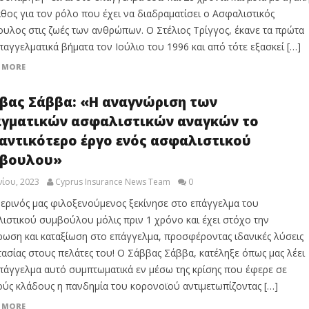
άθος για τον ρόλο που έχει να διαδραματίσει ο Ασφαλιστικός
υλος στις ζωές των ανθρώπων. Ο Στέλιος Τρίγγος, έκανε τα πρώτα
παγγελματικά βήματα τον Ιούλιο του 1996 και από τότε εξασκεί […]
 MORE
βας Σάββα: «Η αναγνώριση των
γματικών ασφαλιστικών αναγκών το
αντικότερο έργο ενός ασφαλιστικού
βουλου»
νίου, 2023
Cyprus Insurance News Team
0
ερινός μας φιλοξενούμενος ξεκίνησε στο επάγγελμα του
ιστικού συμβούλου μόλις πριν 1 χρόνο και έχει στόχο την
ρωση και καταξίωση στο επάγγελμα, προσφέροντας ιδανικές λύσεις
ασίας στους πελάτες του! Ο Σάββας Σάββα, κατέληξε όπως μας λέει
πάγγελμα αυτό συμπτωματικά εν μέσω της κρίσης που έφερε σε
ύς κλάδους η πανδημία του κορονοϊού αντιμετωπίζοντας […]
 MORE