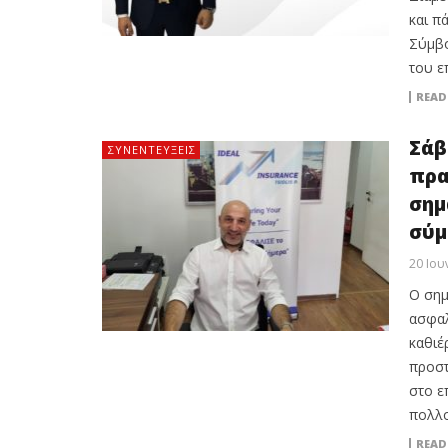
και π
Σύμβο
του ε
READ
Σάβ
ΣΥΝΕΝΤΕΎΞΕΙΣ
πρα
σημ
σύμ
20 Ιου
Ο σημ
ασφαλ
καθιέ
προστ
στο ε
πολλο
READ