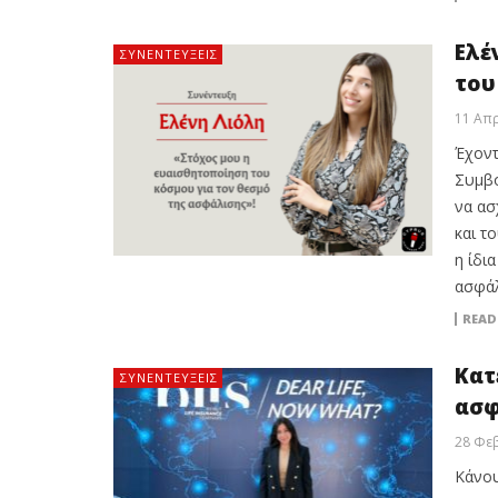
Ελέ
ΣΥΝΕΝΤΕΎΞΕΙΣ
του
11 Απρ
Έχοντ
Συμβο
να ασ
και τ
η ίδι
ασφάλ
READ
Κατ
ΣΥΝΕΝΤΕΎΞΕΙΣ
ασφ
28 Φε
Κάνου