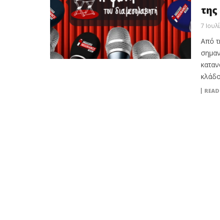
της
7 Ιουλ
Από τ
σημαν
καταν
κλάδο
READ