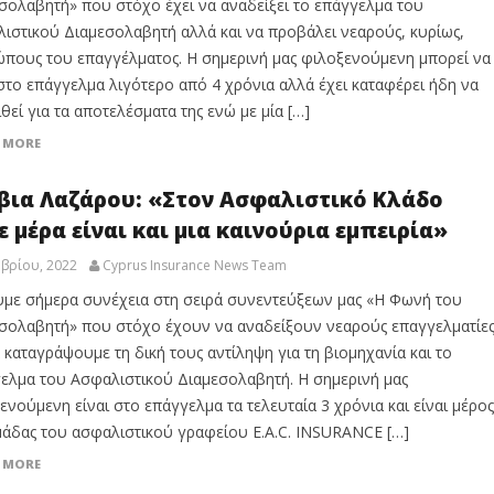
σολαβητή» που στόχο έχει να αναδείξει το επάγγελμα του
ιστικού Διαμεσολαβητή αλλά και να προβάλει νεαρούς, κυρίως,
πους του επαγγέλματος. Η σημερινή μας φιλοξενούμενη μπορεί να
 στο επάγγελμα λιγότερο από 4 χρόνια αλλά έχει καταφέρει ήδη να
ιθεί για τα αποτελέσματα της ενώ με μία […]
 MORE
βια Λαζάρου: «Στον Ασφαλιστικό Κλάδο
ε μέρα είναι και μια καινούρια εμπειρία»
βρίου, 2022
Cyprus Insurance News Team
με σήμερα συνέχεια στη σειρά συνεντεύξεων μας «Η Φωνή του
σολαβητή» που στόχο έχουν να αναδείξουν νεαρούς επαγγελματίε
α καταγράψουμε τη δική τους αντίληψη για τη βιομηχανία και το
ελμα του Ασφαλιστικού Διαμεσολαβητή. Η σημερινή μας
ενούμενη είναι στο επάγγελμα τα τελευταία 3 χρόνια και είναι μέρος
μάδας του ασφαλιστικού γραφείου E.A.C. INSURANCE […]
 MORE