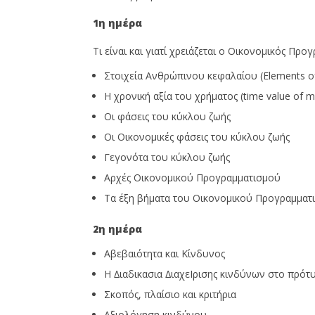
1η ημέρα
Τι είναι και γιατί χρειάζεται ο Οικονοµικός Προ
Στοιχεία Ανθρώπινου κεφαλαίου (Elements of
Η χρονική αξία του χρήµατος (time value of 
Οι φάσεις του κύκλου ζωής
Οι Οικονοµικές φάσεις του κύκλου ζωής
Γεγονότα του κύκλου ζωής
Αρχές Οικονοµικού Προγραµµατισµού
Τα έξη βήµατα του Οικονοµικού Προγραµµατ
2η ημέρα
Αβεβαιότητα και Κίνδυνος
Η ∆ιαδικασια ∆ιαχεΙρισης κινδύνων στο πρότ
Σκοπός, πλαίσιο και κριτήρια
Αξιολόγηση κινδύνου