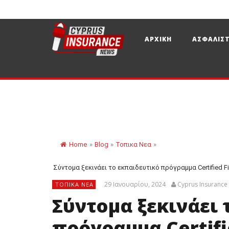
ΑΡΧΙΚΗ
ΑΣΦΑΛΙΣΤ
Home
»
Blog
»
Τοπικα Νεα
»
Σύντομα ξεκινάει το εκπαιδευτικό πρόγραµµα Certified Fi
29 Ιανουαρίου, 2024
Cyprus Insuranc
ΤΟΠΙΚΑ ΝΕΑ
Σύντομα ξεκινάει 
πρόγραµµα Certifi