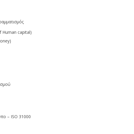
γραµµατισµός
 Human capital)
money)
ισµού
υπο – ISO 31000