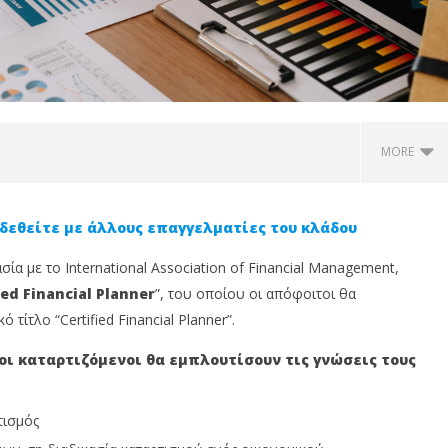
MORE
δεθείτε με άλλους επαγγελματίες του κλάδου
α µε το International Association of Financial Management,
ied Financial Planner
”, του οποίου οι απόφοιτοι θα
τίτλο “Certified Financial Planner”.
ι καταρτιζόµενοι θα εµπλουτίσουν τις γνώσεις τους
: Φεύγεις διακοπές;
SoEasy Insurance: 5 λόγοι που
P
ευσε την επιχείρησή
κάθε επαγγελματίας που
σ
τισµός
ν κλείσεις
ταξιδεύει χρειάζεται ετήσια
σ