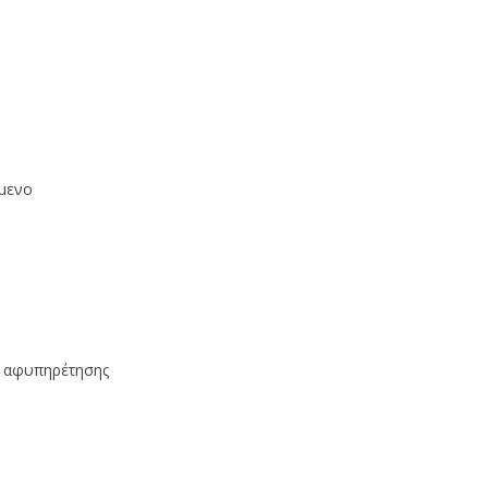
µενο
ς αφυπηρέτησης