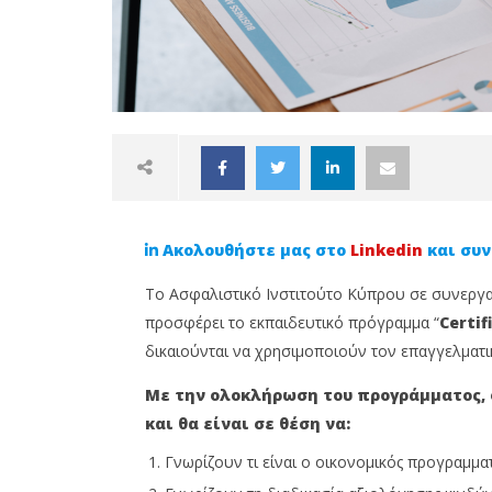
Ακολουθήστε μας στο
Linkedin
και συν
Το Ασφαλιστικό Ινστιτούτο Κύπρου σε συνεργασί
προσφέρει το εκπαιδευτικό πρόγραµµα “
Certif
δικαιούνται να χρησιµοποιούν τον επαγγελµατικό 
NOW VIEWING
Με την ολοκλήρωση του προγράµµατος, ο
και θα είναι σε θέση να:
Σύντομα ξεκινάει το
Anytime
εκπαιδευτικό πρόγραµµα
Προστάτ
Γνωρίζουν τι είναι ο οικονοµικός προγραµµα
Certified Financial Planner του
σου πρι