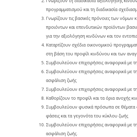
Γνωρίζουν τη διαδικασία αξιολόγησης κινδύν
Ασφαλιστικού Ινστιτούτου
29
Ιανουαρίο
προγραµµατισµού και τη διαδικασία σχεδιασ
29
2024
Ιανουαρίου,
Cyprus
Γνωρίζουν τις βασικές πρόνοιες των νόµων 
2024
Insurance
Cyprus
προιόντων και επενδυτικών προϊόντων βασι
News
Insurance
Team
News
για την αξιολόγηση κινδύνων και τον εντοπ
Team
Καταρτίζουν σχέδια οικονοµικού προγραµµατ
στη βάση του προφίλ κινδύνου και των ανα
Συµβουλεύουν επιχειρήσεις αναφορικά µε τ
Συµβουλεύουν επιχειρήσεις αναφορικά µε τ
ασφάλιση ζωής
Συµβουλεύουν επιχειρήσεις αναφορικά µε τ
Καθορίζουν το προφίλ και τα όρια ανοχής κ
Συµβουλεύουν φυσικά πρόσωπα σε θέµατα ο
φάσεις και τα γεγονότα του κύκλου ζωής
Συµβουλεύουν επιχειρήσεις αναφορικά µε τ
ασφάλιση ζωής.