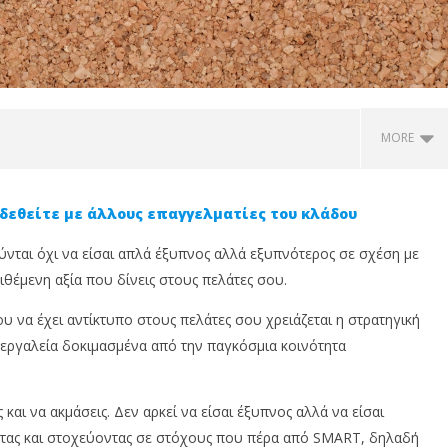
MORE
δεθείτε με άλλους επαγγελματίες του κλάδου
ύνται όχι να είσαι απλά έξυπνος αλλά εξυπνότερος σε σχέση με
ιθέμενη αξία που δίνεις στους πελάτες σου.
 να έχει αντίκτυπο στους πελάτες σου χρειάζεται η στρατηγική
 εργαλεία δοκιμασμένα από την παγκόσμια κοινότητα
βουλος σε αυθεντία:
Insurance Trust Debt: Ονομάζω
Η
us Insurance News
το χρέος που η ασφαλιστική
Π
και να ακμάσεις. Δεν αρκεί να είσαι έξυπνος αλλά να είσαι
ώνει την
αγορά δεν μετρά ακόμη
Φ
ντας και στοχεύοντας σε στόχους που πέρα από SMART, δηλαδή
ματική σας εικόνα
12
12