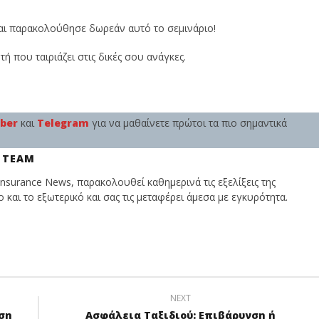
 και παρακολούθησε δωρεάν αυτό το σεμινάριο!
τή που ταιριάζει στις δικές σου ανάγκες.
iber
και
Telegram
για να μαθαίνετε πρώτοι τα πιο σημαντικά
 TEAM
nsurance News, παρακολουθεί καθημερινά τις εξελίξεις της
και το εξωτερικό και σας τις μεταφέρει άμεσα με εγκυρότητα.
NEXT
ση
Ασφάλεια Ταξιδιού: Επιβάρυνση ή