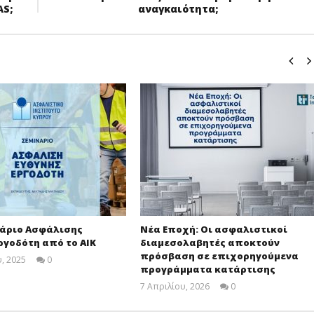
S;
αναγκαιότητα;
νάριο Ασφάλισης
Νέα Εποχή: Οι ασφαλιστικοί
ργοδότη από το ΑΙΚ
διαμεσολαβητές αποκτούν
πρόσβαση σε επιχορηγούμενα
, 2025
0
προγράμματα κατάρτισης
Cyprus
Insurance
7 Απριλίου, 2026
0
News
Cyprus
Team
Insurance