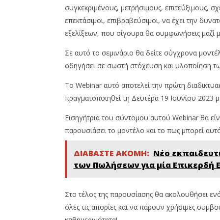
2023
συγκεκριμένους, μετρήσιμους, επιτεύξιμους, σχε
12
Cyprus
Ιουνίου,
Insurance
επεκτάσιμοι, επιβραβεύσιμοι, να έχει την δυνατ
2023
News
Cyprus
εξελίξεων, που σίγουρα θα συμφωνήσεις μαζί μ
Team
Insurance
News
Σε αυτό το σεμινάριο θα δείτε σύγχρονα μοντ
Team
οδηγήσει σε σωστή στόχευση και υλοποίηση τ
To Webinar αυτό αποτελεί την πρώτη διαδικτυα
πραγματοποιηθεί τη Δευτέρα 19 Ιουνίου 2023 με
Εισηγήτρια του σύντομου αυτού Webinar θα είνα
παρουσιάσει το μοντέλο και το πως μπορεί αυτ
ΔΙΑΒΑΣΤΕ ΑΚΟΜΗ:
Νέο εκπαιδευτι
των Πωλήσεων για μία Επικερδή 
Στο τέλος της παρουσίασης θα ακολουθήσει ε
όλες τις απορίες και να πάρουν χρήσιμες συμ
καθημερινότητα!