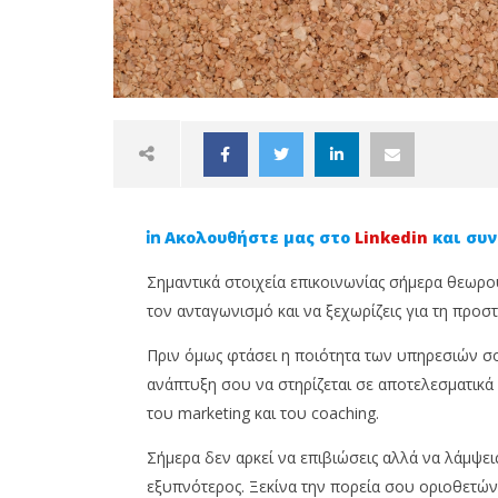
Ακολουθήστε μας στο
Linkedin
και συν
Σημαντικά στοιχεία επικοινωνίας σήμερα θεωρο
τον ανταγωνισμό και να ξεχωρίζεις για τη προστ
Πριν όμως φτάσει η ποιότητα των υπηρεσιών σου
NOW VIEWING
ανάπτυξη σου να στηρίζεται σε αποτελεσματικά
του marketing και του coaching.
Πως να γίνεις εξυπνότερος σε
Από σύμ
σχέση με τον ανταγωνισμό;
Το Cypr
Σήμερα δεν αρκεί να επιβιώσεις αλλά να λάμψεις 
ενδυναμ
12
εξυπνότερος. Ξεκίνα την πορεία σου οριοθετώ
επαγγελ
Ιουνίου,