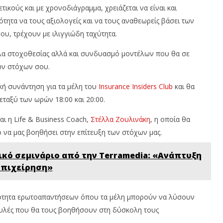
Ιουνίου,
Ιο
τικούς και με χρονοδιάγραμμα, χρειάζεται να είναι και
2023
20
ότητα να τους αξιολογείς και να τους αναθεωρείς βάσει των
Cyprus
Insurance
In
ου, τρέχουν με ιλιγγιώδη ταχύτητα.
News
N
Team
T
έλα στοχοθεσίας αλλά και συνδυασμό μοντέλων που θα σε
ων στόχων σου.
κή συνάντηση για τα μέλη του
Insurance Insiders Club
και θα
ταξύ των ωρών 18:00 και 20:00.
ι η Life & Business Coach,
Στέλλα Ζουλινάκη
, η οποία θα
ό να μας βοηθήσει στην επίτευξη των στόχων μας.
κό σεμινάριο από την Terramedia: «Ανάπτυξη
Επιχείρηση»
νότητα ερωτοαπαντήσεων όπου τα μέλη μπορούν να λύσουν
βουλές που θα τους βοηθήσουν στη δύσκολη τους