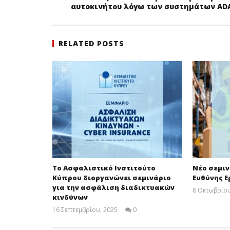
αυτοκινήτου λόγω των συστημάτων ADA
RELATED POSTS
Το Ασφαλιστικό Ινστιτούτο
Νέο σεμι
Κύπρου διοργανώνει σεμινάριο
Ευθύνης Ε
για την ασφάλιση διαδικτυακών
8 Οκτωβρίου
κινδύνων
16 Σεπτεμβρίου, 2025
0
Cyprus
Insurance