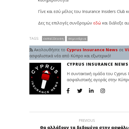
Γίνε και εσύ μέλος του Insurance Insiders Club
Δες τις επιλογές συνδρομών
εδώ
και διάλεξε αυ
TAGS:
εκπαίδευση
σεμινάρια
Ακολουθήστε το
Cyprus Insurance News
σε
V
ασφαλιστικά νέα από Κύπρο και εξωτερικό!
CYPRUS INSURANCE NEWS
Η συντακτική ομάδα του Cyprus I
ασφαλιστικής αγοράς στην Κύπρο 
PREVIOUS
Θα αλλάξουν τα δεδομένα στην ασφάλι