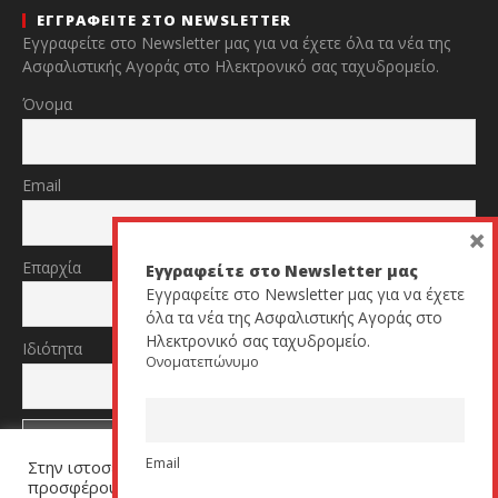
ΕΓΓΡΑΦΕΙΤΕ ΣΤΟ NEWSLETTER
Εγγραφείτε στο Newsletter μας για να έχετε όλα τα νέα της
Ασφαλιστικής Αγοράς στο Ηλεκτρονικό σας ταχυδρομείο.
Όνομα
Email
×
Επαρχία
Εγγραφείτε στο Newsletter μας
Εγγραφείτε στο Newsletter μας για να έχετε
όλα τα νέα της Ασφαλιστικής Αγοράς στο
Ηλεκτρονικό σας ταχυδρομείο.
Ιδιότητα
Ονοματεπώνυμο
Email
Στην ιστοσελίδα μας χρησιμοποιούμε cookies για να σας
TikTok
YouTube
προσφέρουμε μία εξατομικευμένη εμπειρία. Πατήστε