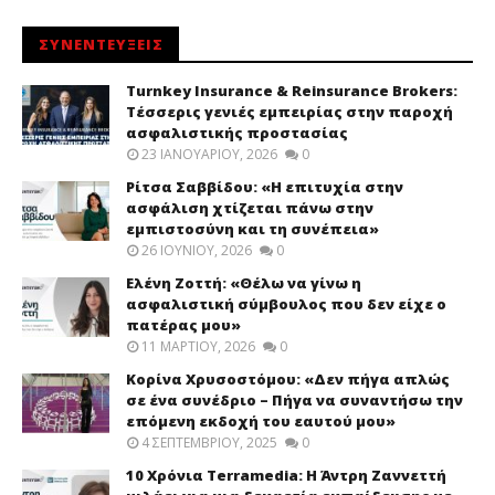
ΣΥΝΕΝΤΕΥΞΕΙΣ
Turnkey Insurance & Reinsurance Brokers:
Τέσσερις γενιές εμπειρίας στην παροχή
ασφαλιστικής προστασίας
23 ΙΑΝΟΥΑΡΊΟΥ, 2026
0
Ρίτσα Σαββίδου: «Η επιτυχία στην
ασφάλιση χτίζεται πάνω στην
εμπιστοσύνη και τη συνέπεια»
26 ΙΟΥΝΊΟΥ, 2026
0
Ελένη Ζοττή: «Θέλω να γίνω η
ασφαλιστική σύμβουλος που δεν είχε ο
πατέρας μου»
11 ΜΑΡΤΊΟΥ, 2026
0
Κορίνα Χρυσοστόμου: «Δεν πήγα απλώς
σε ένα συνέδριο – Πήγα να συναντήσω την
επόμενη εκδοχή του εαυτού μου»
4 ΣΕΠΤΕΜΒΡΊΟΥ, 2025
0
10 Χρόνια Terramedia: Η Άντρη Ζαννεττή