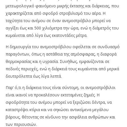
μετεωρολογικό φαινόμενο μικρής έκτασης και διάρκειας, που
χαρακτηρίζεται από σφοδρό στροβιλισμό του αέρα. Η
ταχύτητα του ανέμου σε έναν ανεμοστρόβιλο μπορεί να
αγγίξει έως και 500 χιλιόμετρα την ώρα, ενώ η διάμετρός του
κυμαίνεται από λίγα έως εκατοντάδες μέτρα.
Η δημιουργία του ανεμοστρόβιλου οφείλεται σε συνδυασμό
παραγόντων, όπως η αστάθεια της ατμόσφαιρας, η διαφορά
θερμοκρασίας και η υγρασία. Συνήθως, εμφανίζονται σε
πεδινές περιοχές, ενώ η διάρκειά τους κυμαίνεται από μερικά
δευτερόλεπτα έως λίγα λεπτά.
Παρ’ ό,τι η διάρκεια τους είναι σύντομη, οι ανεμοστρόβιλοι
είναι ικανοί να προκαλέσουν εκτεταμένες ζημιές. Η
σφοδρότητα του ανέμου μπορεί να ξεριζώσει δέντρα, να
καταστρέψει κτίρια και να σηκώσει αντικείμενα μεγάλου
βάρους, θέτοντας σε κίνδυνο την ασφάλεια ανθρώπων και
των περιουσιών.