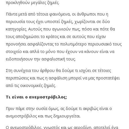
C
προκληθούν μεγάλες ζημιές.
2024
Ins
Cyprus
Ne
Insurance
Πάντα μετά από τέτοια φαινόμενα, οι άνθρωποι που η
Te
News
Team
περιουσία τους έχει υποστεί ζημιές, χωρίζονται σε δύο
κατηγορίες. Αυτούς που αγωνιούν πως, πόσο και πότε θα
τους αποζημιώσει το κράτος και σε αυτούς που είχαν
προνοήσει ασφαλίζοντας το πολυτιμότερο περιουσιακό τους
στοιχείο και απλά το μόνο που έχουν να κάνουν είναι να
ειδοποιήσουν την ασφαλιστική τους.
Στη συνέχεια του άρθρου θα δούμε τι ισχύει σε τέτοιες
περιπτώσεις και πως η ασφάλιση μπορεί να μας προστατέψει
από τις οικονομικές ζημιές.
Τι είναι ο ανεμοστρόβιλος;
Πριν πάμε στην ουσία όμως, ας δούμε τι ακριβώς είναι ο
ανεμοστρόβιλος και πως δημιουργείται.
Ο ανεμοστρόβιλος, γνωστός και ως αεροδίνη, αποτελεί ένα