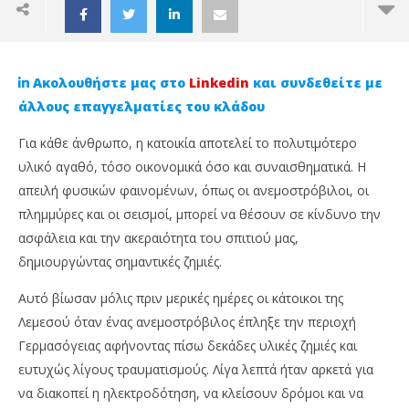
Ακολουθήστε μας στο
Linkedin
και συνδεθείτε με
άλλους επαγγελματίες του κλάδου
Για κάθε άνθρωπο, η κατοικία αποτελεί το πολυτιμότερο
υλικό αγαθό, τόσο οικονομικά όσο και συναισθηματικά. Η
απειλή φυσικών φαινομένων, όπως οι ανεμοστρόβιλοι, οι
πλημμύρες και οι σεισμοί, μπορεί να θέσουν σε κίνδυνο την
ασφάλεια και την ακεραιότητα του σπιτιού μας,
δημιουργώντας σημαντικές ζημιές.
NOW VIEWING
Αυτό βίωσαν μόλις πριν μερικές ημέρες οι κάτοικοι της
Λεμεσού όταν ένας ανεμοστρόβιλος έπληξε την περιοχή
Nimela Insurance: Πώς να ασφαλίσεις την
Ag
Γερμασόγειας αφήνοντας πίσω δεκάδες υλικές ζημιές και
κατοικία σου από ανεμοστρόβιλο και άλλα
κα
φυσικά φαινόμενα
ευτυχώς λίγους τραυματισμούς. Λίγα λεπτά ήταν αρκετά για
22
Φε
22
να διακοπεί η ηλεκτροδότηση, να κλείσουν δρόμοι και να
202
Φεβρουαρίου,