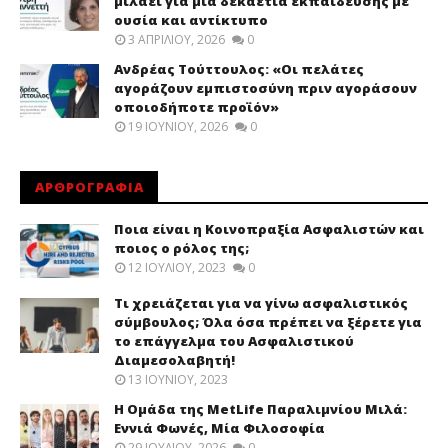
μιλάει για μια δεκαετία εκπαίδευσης με
ουσία και αντίκτυπο
3 ΑΠΡΙΛΊΟΥ, 2026
0
Ανδρέας Τούττουλος: «Οι πελάτες
αγοράζουν εμπιστοσύνη πριν αγοράσουν
οποιοδήποτε προϊόν»
19 ΙΟΥΝΊΟΥ, 2026
0
ΑΡΘΡΟΓΡΑΦΙΑ
Ποια είναι η Κοινοπραξία Ασφαλιστών και
ποιος ο ρόλος της;
12 ΙΟΥΛΊΟΥ, 2023
0
Τι χρειάζεται για να γίνω ασφαλιστικός
σύμβουλος; Όλα όσα πρέπει να ξέρετε για
το επάγγελμα του Ασφαλιστικού
Διαμεσολαβητή!
13 ΙΟΥΝΊΟΥ, 2023
Η Ομάδα της MetLife Παραλιμνίου Μιλά:
Εννιά Φωνές, Μία Φιλοσοφία
29 ΙΟΥΛΊΟΥ, 2026
0