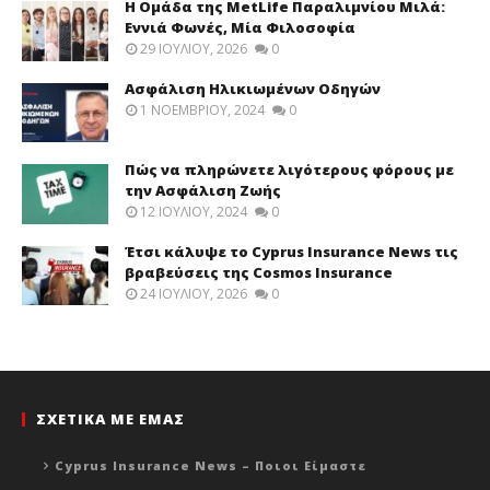
Η Ομάδα της MetLife Παραλιμνίου Μιλά:
Εννιά Φωνές, Μία Φιλοσοφία
29 ΙΟΥΛΊΟΥ, 2026
0
Ασφάλιση Ηλικιωμένων Οδηγών
1 ΝΟΕΜΒΡΊΟΥ, 2024
0
Πώς να πληρώνετε λιγότερους φόρους με
την Ασφάλιση Ζωής
12 ΙΟΥΛΊΟΥ, 2024
0
Έτσι κάλυψε το Cyprus Insurance News τις
βραβεύσεις της Cosmos Insurance
24 ΙΟΥΛΊΟΥ, 2026
0
ΣΧΕΤΙΚΑ ΜΕ ΕΜΑΣ
Cyprus Insurance News – Ποιοι Είμαστε