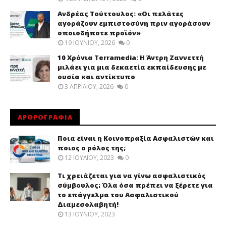
Ανδρέας Τούττουλος: «Οι πελάτες
αγοράζουν εμπιστοσύνη πριν αγοράσουν
οποιοδήποτε προϊόν»
19 ΙΟΥΝΊΟΥ, 2026
0
10 Χρόνια Terramedia: Η Άντρη Ζαννεττή
μιλάει για μια δεκαετία εκπαίδευσης με
ουσία και αντίκτυπο
3 ΑΠΡΙΛΊΟΥ, 2026
0
ΑΡΘΡΟΓΡΑΦΙΑ
Ποια είναι η Κοινοπραξία Ασφαλιστών και
ποιος ο ρόλος της;
12 ΙΟΥΛΊΟΥ, 2023
0
Τι χρειάζεται για να γίνω ασφαλιστικός
σύμβουλος; Όλα όσα πρέπει να ξέρετε για
το επάγγελμα του Ασφαλιστικού
Διαμεσολαβητή!
13 ΙΟΥΝΊΟΥ, 2023