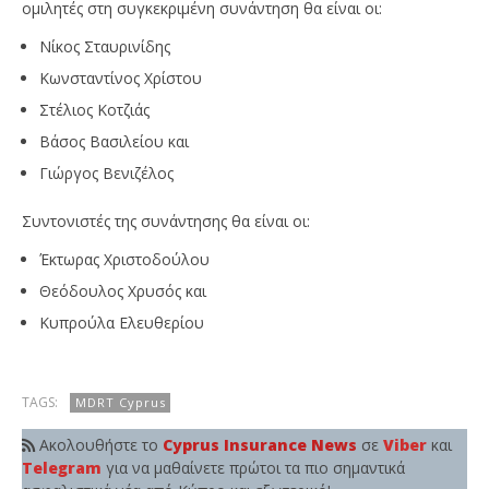
MDRT Κύπρου: Την Παρασκευή η συνάντηση
Ag
ομιλητές στη συγκεκριμένη συνάντηση θα είναι οι:
Ιουνίου στον Πρωταρά!
κα
Νίκος Σταυρινίδης
12
12
Ιουνίου,
Ιου
Κωνσταντίνος Χρίστου
2023
202
Cyprus
C
Στέλιος Κοτζιάς
Insurance
Ins
News
Ne
Βάσος Βασιλείου και
Team
Te
Γιώργος Βενιζέλος
Συντονιστές της συνάντησης θα είναι οι:
Έκτωρας Χριστοδούλου
Θεόδουλος Χρυσός και
Κυπρούλα Ελευθερίου
TAGS:
MDRT Cyprus
Ακολουθήστε το
Cyprus Insurance News
σε
Viber
και
Telegram
για να μαθαίνετε πρώτοι τα πιο σημαντικά