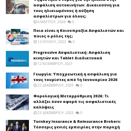
ασφάλιση αυτοκινήτων: Δικαιοσύνη για
τους ηλικιωμένους ή αύξηση
ασφαλίστρων για όλους;
6 ΜΑΡΤΊΟΥ, 2026
0
Ποια είναι η Κοινοπραξία Ασφαλιστών και
ποιος ο ρόλος της;
12 ΙΟΥΛΊΟΥ, 2023
0
Progressive Ασφαλιστική: Ασφάλιση
κινητών και Tablet διαδικτυακά
12 ΝΟΕΜΒΡΊΟΥ, 2021
Γεωργία: Υποχρεωτική η ασφάλιση για
τους τουρίστες από 1η Ιανουαρίου 2026
22 ΔΕΚΕΜΒΡΊΟΥ, 2025
0
Φορολογική Μεταρρύθμιση 2026: Τι
αλλάζει όσον αφορά τις ασφαλιστικές
καλύψεις
23 ΔΕΚΕΜΒΡΊΟΥ, 2025
0
Turnkey Insurance & Reinsurance Brokers:
Τέσσερις γενιές εμπειρίας στην παροχή