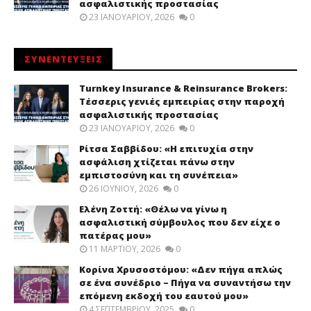
ασφαλιστικής προστασίας
23 ΙΑΝΟΥΑΡΊΟΥ, 2026
0
ΣΥΝΕΝΤΕΥΞΕΙΣ
Turnkey Insurance & Reinsurance Brokers:
Τέσσερις γενιές εμπειρίας στην παροχή
ασφαλιστικής προστασίας
23 ΙΑΝΟΥΑΡΊΟΥ, 2026
0
Ρίτσα Σαββίδου: «Η επιτυχία στην
ασφάλιση χτίζεται πάνω στην
εμπιστοσύνη και τη συνέπεια»
26 ΙΟΥΝΊΟΥ, 2026
0
Ελένη Ζοττή: «Θέλω να γίνω η
ασφαλιστική σύμβουλος που δεν είχε ο
πατέρας μου»
11 ΜΑΡΤΊΟΥ, 2026
0
Κορίνα Χρυσοστόμου: «Δεν πήγα απλώς
σε ένα συνέδριο – Πήγα να συναντήσω την
επόμενη εκδοχή του εαυτού μου»
4 ΣΕΠΤΕΜΒΡΊΟΥ, 2025
0