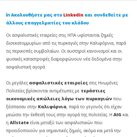
Ακολουθήστε μας στο
Linkedin
και συνδεθείτε με
άλλους επαγγελματίες του κλάδου
Οι ασφαλιστικές εταιρείες στις ΗΠΑ υφίστανται ζημιές
δισεκατομμυρίων από τις πυρκαγιές στην Καλιφόρνια, παρά
τις περικοπές συμβολαίων. Οι αυστηροί κανονισμοί και οι
φυσικές καταστροφές διαμορφώνουν νέα δεδομένα στην
ασφαλιστική αγορά
Οι μεγάλες
ασφαλιστικές εταιρείες
στις Ηνωμένες
NOW VIEWING
Πολιτείες βρίσκονται αντιμέτωπες με
τεράστιες
Καλιφόρνια: Με ζημιές δισεκατομμυρίων
Απ
οικονομικές απώλειες λόγω των πυρκαγιών
που
επιβαρύνθηκαν οι ασφαλιστικές από τις φωτιές
χρ
ξέσπασαν στην
Καλιφόρνια
, παρά το γεγονός ότι είχαν
21
21
μειώσει την έκθεσή τους στην αγορά της πολιτείας. Η
AIG
και
Φεβρουαρίου,
Φε
2025
202
η
Allstate
είναι μεταξύ των ασφαλιστικών που
Cyprus
C
προειδοποιούν για σημαντικές ζημιές, ακόμα και μετά την
Insurance
Ins
News
Ne