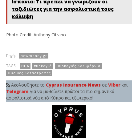
Ισπανία: Τι πρέπει να γνωρίζουν οι
ταξιδιώτες για την ασφαλιστική τους
κάλυψη
Photo Credit: Anthony Citrano
Πηγή:
newmoney.gr
TAGS:
ΗΠΑ
πυρκαγιά
Πυρκαγιές Καλιφόρνια
Φυσικες Καταστροφες
Ακολουθήστε το
Cyprus Insurance News
σε
Viber
και
Telegram
για να μαθαίνετε πρώτοι τα πιο σημαντικά
ασφαλιστικά νέα από Κύπρο και εξωτερικό!