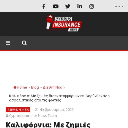
Home
»
Blog
»
Διεθνή Νέα
»
Καλιφόρνια: Με ζημιές δισεκατομμυρίων επιβαρύνθηκαν οι
ασφαλιστικές από τις φωτιές
21 Φεβρουαρίου, 2025
ΔΙΕΘΝΉ ΝΈΑ
Cyprus Insurance News Team
Καλιφόρνια: Με ζημιές