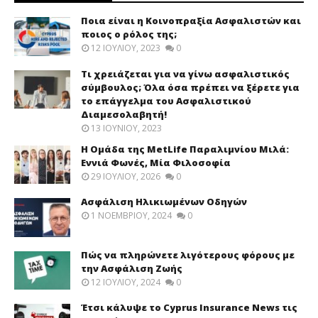
Ποια είναι η Κοινοπραξία Ασφαλιστών και
ποιος ο ρόλος της;
12 ΙΟΥΛΊΟΥ, 2023
0
Τι χρειάζεται για να γίνω ασφαλιστικός
σύμβουλος; Όλα όσα πρέπει να ξέρετε για
το επάγγελμα του Ασφαλιστικού
Διαμεσολαβητή!
13 ΙΟΥΝΊΟΥ, 2023
Η Ομάδα της MetLife Παραλιμνίου Μιλά:
Εννιά Φωνές, Μία Φιλοσοφία
29 ΙΟΥΛΊΟΥ, 2026
0
Ασφάλιση Ηλικιωμένων Οδηγών
1 ΝΟΕΜΒΡΊΟΥ, 2024
0
Πώς να πληρώνετε λιγότερους φόρους με
την Ασφάλιση Ζωής
12 ΙΟΥΛΊΟΥ, 2024
0
Έτσι κάλυψε το Cyprus Insurance News τις