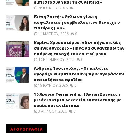
εμπιστοσύνη και τη συνέπεια»
26 ΙΟΥΝΊΟΥ, 2026
0
Ελένη Ζοττή: «Θέλω να γίνω η
ασφαλιστική σύμβουλος που δεν είχε ο
πατέρας μου»
11 ΜΑΡΤΊΟΥ, 2026
0
Κορίνα Χρυσοστόμου: «Δεν πήγα απλώς
σε ένα συνέδριο – Πήγα να συναντήσω την
επόμενη εκδοχή του εαυτού μου»
4 ΣΕΠΤΕΜΒΡΊΟΥ, 2025
0
Ανδρέας Τούττουλος: «Οι πελάτες
αγοράζουν εμπιστοσύνη πριν αγοράσουν
οποιοδήποτε προϊόν»
19 ΙΟΥΝΊΟΥ, 2026
0
10 Χρόνια Terramedia: Η Άντρη Ζαννεττή
μιλάει για μια δεκαετία εκπαίδευσης με
ουσία και αντίκτυπο
3 ΑΠΡΙΛΊΟΥ, 2026
0
ΑΡΘΡΟΓΡΑΦΙΑ