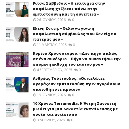
Ρίτσα Σαββίδου: «Η επιτυχία στην
ασφάλιση χτίζεται πάνω στην
εμπιστοσύνη και τη συνέπεια»
26 ΙΟΥΝΊΟΥ, 2026
0
Ελένη Ζοττή: «Θέλω να γίνω η
ασφαλιστική σύμβουλος που δεν είχε ο
πατέρας μου»
11 ΜΑΡΤΊΟΥ, 2026
0
Κορίνα Χρυσοστόμου: «Δεν πήγα απλώς
σε ένα συνέδριο – Πήγα να συναντήσω την
επόμενη εκδοχή του εαυτού μου»
4 ΣΕΠΤΕΜΒΡΊΟΥ, 2025
0
Ανδρέας Τούττουλος: «Οι πελάτες
αγοράζουν εμπιστοσύνη πριν αγοράσουν
οποιοδήποτε προϊόν»
19 ΙΟΥΝΊΟΥ, 2026
0
10 Χρόνια Terramedia: Η Άντρη Ζαννεττή
μιλάει για μια δεκαετία εκπαίδευσης με
ουσία και αντίκτυπο
3 ΑΠΡΙΛΊΟΥ, 2026
0