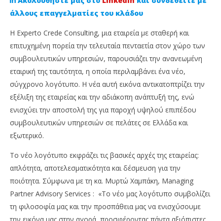
Ακολουθήστε μας στο
Linkedin
και συνδεθείτε με
άλλους επαγγελματίες του κλάδου
Η Experto Crede Consulting, μια εταιρεία με σταθερή και
επιτυχημένη πορεία την τελευταία πενταετία στον χώρο των
συμβουλευτικών υπηρεσιών, παρουσιάζει την ανανεωμένη
εταιρική της ταυτότητα, η οποία περιλαμβάνει ένα νέο,
σύγχρονο λογότυπο. Η νέα αυτή εικόνα αντικατοπτρίζει την
εξέλιξη της εταιρείας και την αδιάκοπη ανάπτυξή της, ενώ
ενισχύει την αποστολή της για παροχή υψηλού επιπέδου
NOW VIEWING
συμβουλευτικών υπηρεσιών σε πελάτες σε Ελλάδα και
Με ανανεωμένη εταιρική ταυτότητα η Experto
Άν
εξωτερικό.
Crede Consulting
He
Το νέο λογότυπο εκφράζει τις βασικές αρχές της εταιρείας:
9
9
Οκτωβρίου,
Οκτ
απλότητα, αποτελεσματικότητα και δέσμευση για την
2024
202
Χρύσα
Χ
ποιότητα. Σύμφωνα με τη κα. Μυρτώ Χαμπάκη, Managing
Πράντζαλου
Πρ
Partner Advisory Services : «Το νέο μας λογότυπο συμβολίζει
τη φιλοσοφία μας και την προσπάθεια μας να ενισχύσουμε
την εικόνα μας στην αγορά, προσφέροντας πάντα αξιόπιστες