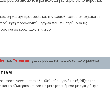
ες μας, θα αποτελέσει μια πολύτιμη εμπειρία για το παρόν και
In
Cyprus
N
Insurance
T
News
Team
μέρωση για την προστασία και την ευαισθητοποίηση σχετικά με
 η προώθηση φορολογικών αρχών που ενθαρρύνουν τις
 όσο και σε ευρωπαϊκό επίπεδο.
iber
και
Telegram
για να μαθαίνετε πρώτοι τα πιο σημαντικά
 TEAM
nsurance News, παρακολουθεί καθημερινά τις εξελίξεις της
και το εξωτερικό και σας τις μεταφέρει άμεσα με εγκυρότητα.