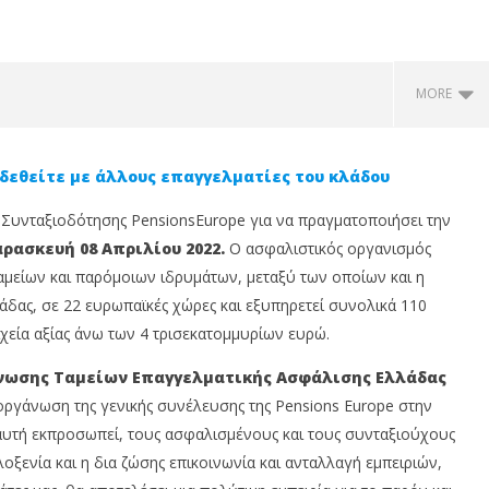
MORE
δεθείτε με άλλους επαγγελματίες του κλάδου
Συνταξιοδότησης PensionsEurope για να πραγματοποιήσει την
ρασκευή 08 Απριλίου 2022.
Ο ασφαλιστικός οργανισμός
αμείων και παρόμοιων ιδρυμάτων, μεταξύ των οποίων και η
δας, σε 22 ευρωπαϊκές χώρες και εξυπηρετεί συνολικά 110
ιχεία αξίας άνω των 4 τρισεκατομμυρίων ευρώ.
 οι εγγραφές για το
Η MDRT Hellas στο MDRT Annual
Έ
Ένωσης Ταμείων Επαγγελματικής Ασφάλισης Ελλάδας
y by MCC Hellas 2026
Meeting 2026: Γνώση,
1
χαία Ολυμπία
έμπνευση και παγκόσμια
D
ργάνωση της γενικής συνέλευσης της Pensions Europe στην
δικτύωση
7
αυτή εκπροσωπεί, τους ασφαλισμένους και τους συνταξιούχους
Απ
7
οξενία και η δια ζώσης επικοινωνία και ανταλλαγή εμπειριών,
20
Απριλίου,
2022