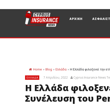
ΑΡΧΙΚΗ
ΑΣΦΑΛΙΣΤ
Home
»
Blog
»
Ελλάδα
»
Η Ελλάδα φιλοξενεί την ετ
7 Απριλίου, 2022
Cyprus Insurance News T
ΕΛΛΆΔΑ
Η Ελλάδα φιλοξενε
Συνέλευση του Pe