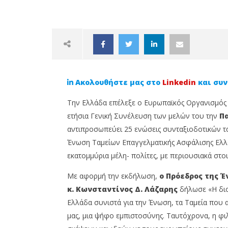
Ακολουθήστε μας στο
Linkedin
και συν
Την Ελλάδα επέλεξε ο Ευρωπαϊκός Οργανισμός 
ετήσια Γενική Συνέλευση των μελών του την
Πα
αντιπροσωπεύει 25 ενώσεις συνταξιοδοτικών τ
Ένωση Ταμείων Επαγγελματικής Ασφάλισης Ελλά
NOW VIEWING
εκατομμύρια μέλη- πολίτες, με περιουσιακά στο
Η Ελλάδα φιλοξενεί την ετήσια
Άνοιξαν
Με αφορμή την εκδήλωση,
ο Πρόεδρος της 
Γενική Συνέλευση του
MDRT Da
PensionsEurope
στην Αρ
κ. Κωνσταντίνος Δ. Λάζαρης
δήλωσε «Η διο
7
7
Ελλάδα συνιστά για την Ένωση, τα Ταμεία που 
Απριλίου,
Απριλίου,
μας, μια ψήφο εμπιστοσύνης. Ταυτόχρονα, η φιλ
2022
2022
Cyprus
Cyprus