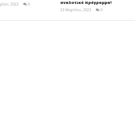
αναλυτικό πρόγραμμα!
ρίου, 2022
0
Cyprus
23 Μαρτίου, 2023
0
Insurance
Cyprus
News
Insurance
Team
News
Team