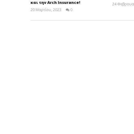
και την Arch Insurance!
24 Φεβρουα
20 Μαρτίου, 2023
0
Cyprus
Insurance
News
Team