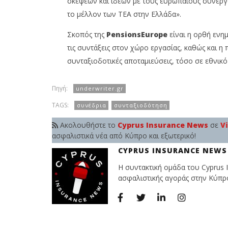
σκέψεων και ιδεών με τους ευρωπαίους συνεργάτ
Insurance
Insurance
News
News
το μέλλον των ΤΕΑ στην Ελλάδα».
Team
Team
Σκοπός της
PensionsEurope
είναι η ορθή ενη
τις συντάξεις στον χώρο εργασίας, καθώς και
συνταξιοδοτικές αποταμιεύσεις, τόσο σε εθνικό
Πηγή:
underwriter.gr
TAGS:
συνέδρια
συνταξιοδότηση
Ακολουθήστε το
Cyprus Insurance News
σε
V
ασφαλιστικά νέα από Κύπρο και εξωτερικό!
CYPRUS INSURANCE NEWS
Η συντακτική ομάδα του Cyprus I
ασφαλιστικής αγοράς στην Κύπρο 