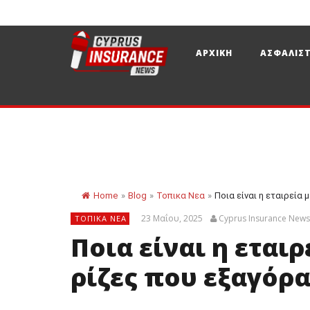
ΑΡΧΙΚΗ
ΑΣΦΑΛΙΣΤ
Home
»
Blog
»
Τοπικα Νεα
»
Ποια είναι η εταιρεία
23 Μαΐου, 2025
Cyprus Insurance New
ΤΟΠΙΚΑ ΝΕΑ
Ποια είναι η εται
ρίζες που εξαγόρα