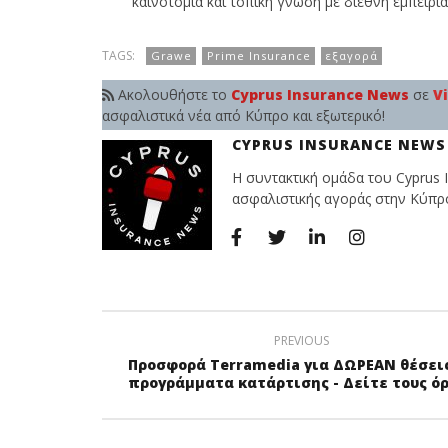
καινοτομία και τοπική γνώση με διεθνή εμπειρία
TAGS:
Grawe
Prime Insurance
εξαγορά
Ακολουθήστε το
Cyprus Insurance News
σε
V
ασφαλιστικά νέα από Κύπρο και εξωτερικό!
CYPRUS INSURANCE NEWS
Η συντακτική ομάδα του Cyprus I
ασφαλιστικής αγοράς στην Κύπρο 
PREVIOUS
Προσφορά Terramedia για ΔΩΡΕΑΝ θέσει
προγράμματα κατάρτισης - Δείτε τους ό