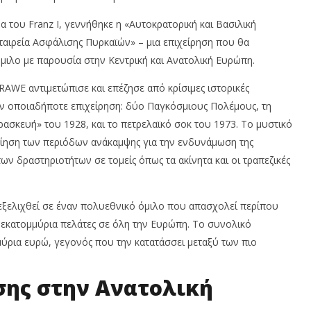
T
Insurance
News
α του Franz I, γεννήθηκε η «Αυτοκρατορική και Βασιλική
Team
ταιρεία Ασφάλισης Πυρκαϊών» – μια επιχείρηση που θα
μιλο με παρουσία στην Κεντρική και Ανατολική Ευρώπη.
GRAWE αντιμετώπισε και επέζησε από κρίσιμες ιστορικές
ν οποιαδήποτε επιχείρηση: δύο Παγκόσμιους Πολέμους, τη
ασκευή» του 1928, και το πετρελαϊκό σοκ του 1973. Το μυστικό
οίηση των περιόδων ανάκαμψης για την ενδυνάμωση της
ων δραστηριοτήτων σε τομείς όπως τα ακίνητα και οι τραπεζικές
 εξελιχθεί σε έναν πολυεθνικό όμιλο που απασχολεί περίπου
 εκατομμύρια πελάτες σε όλη την Ευρώπη. Το συνολικό
μύρια ευρώ, γεγονός που την κατατάσσει μεταξύ των πιο
σης στην Ανατολική