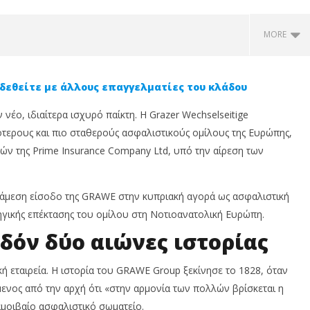
MORE
δεθείτε με άλλους επαγγελματίες του κλάδου
νέο, ιδιαίτερα ισχυρό παίκτη. Η Grazer Wechselseitige
ότερους και πιο σταθερούς ασφαλιστικούς ομίλους της Ευρώπης,
ν της Prime Insurance Company Ltd, υπό την αίρεση των
 άμεση είσοδο της GRAWE στην κυπριακή αγορά ως ασφαλιστική
nsurance: 5 λόγοι που
Palmyri Insurance: Φαρμακείο
N
τηγικής επέκτασης του ομίλου στη Νοτιοανατολική Ευρώπη.
αγγελματίας που
στην Κύπρο - Οι 4
δ
ει χρειάζεται ετήσια
σημαντικότεροι ασφαλιστικοί
υ
εδόν δύο αιώνες ιστορίας
τική ασφάλιση
κίνδυνοι που δεν πρέπει να
23
αγνοείτε το 2026
Μα
20
ή εταιρεία. Η ιστορία του GRAWE Group ξεκίνησε το 1828, όταν
23
Μαΐου,
ενος από την αρχή ότι «στην αρμονία των πολλών βρίσκεται η
In
2025
N
Cyprus
αμοιβαίο ασφαλιστικό σωματείο.