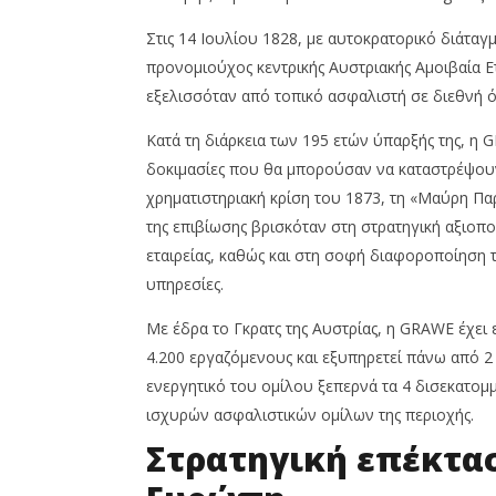
Team
News
Team
Στις 14 Ιουλίου 1828, με αυτοκρατορικό διάταγμ
προνομιούχος κεντρικής Αυστριακής Αμοιβαία Ε
εξελισσόταν από τοπικό ασφαλιστή σε διεθνή ό
Κατά τη διάρκεια των 195 ετών ύπαρξής της, η 
δοκιμασίες που θα μπορούσαν να καταστρέψου
χρηματιστηριακή κρίση του 1873, τη «Μαύρη Παρ
της επιβίωσης βρισκόταν στη στρατηγική αξιοπ
εταιρείας, καθώς και στη σοφή διαφοροποίηση τ
υπηρεσίες.
Με έδρα το Γκρατς της Αυστρίας, η GRAWE έχει
4.200 εργαζόμενους και εξυπηρετεί πάνω από 2
ενεργητικό του ομίλου ξεπερνά τα 4 δισεκατομ
ισχυρών ασφαλιστικών ομίλων της περιοχής.
Στρατηγική επέκτα