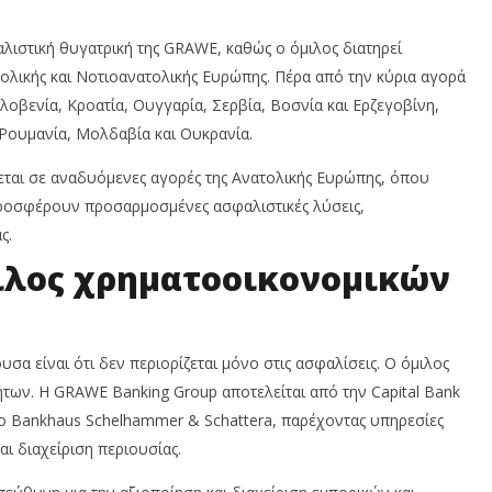
λιστική θυγατρική της GRAWE, καθώς ο όμιλος διατηρεί
τολικής και Νοτιοανατολικής Ευρώπης. Πέρα από την κύρια αγορά
λοβενία, Κροατία, Ουγγαρία, Σερβία, Βοσνία και Ερζεγοβίνη,
Ρουμανία, Μολδαβία και Ουκρανία.
εται σε αναδυόμενες αγορές της Ανατολικής Ευρώπης, όπου
 προσφέρουν προσαρμοσμένες ασφαλιστικές λύσεις,
ς.
λος χρηματοοικονομικών
σα είναι ότι δεν περιορίζεται μόνο στις ασφαλίσεις. Ο όμιλος
νήτων. Η GRAWE Banking Group αποτελείται από την Capital Bank
το Bankhaus Schelhammer & Schattera, παρέχοντας υπηρεσίες
αι διαχείριση περιουσίας.