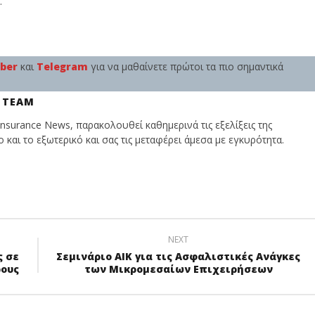
.
iber
και
Telegram
για να μαθαίνετε πρώτοι τα πιο σημαντικά
 TEAM
nsurance News, παρακολουθεί καθημερινά τις εξελίξεις της
και το εξωτερικό και σας τις μεταφέρει άμεσα με εγκυρότητα.
NEXT
ς σε
Σεμινάριο ΑΙΚ για τις Ασφαλιστικές Ανάγκες
ρους
των Μικρομεσαίων Επιχειρήσεων