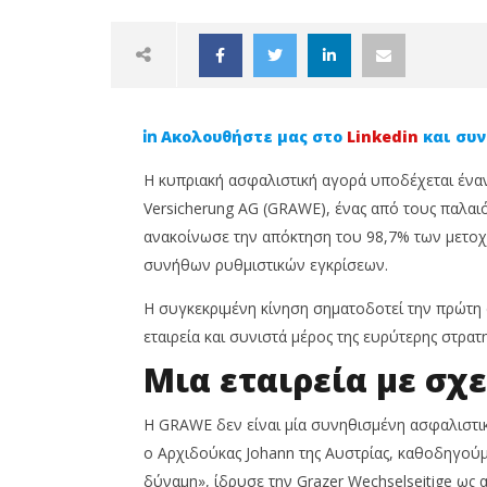
Ακολουθήστε μας στο
Linkedin
και συν
Η κυπριακή ασφαλιστική αγορά υποδέχεται έναν 
Versicherung AG (GRAWE), ένας από τους παλαι
ανακοίνωσε την απόκτηση του 98,7% των μετοχώ
συνήθων ρυθμιστικών εγκρίσεων.
NOW VIEWING
Η συγκεκριμένη κίνηση σηματοδοτεί την πρώτη
Ποια είναι η εταιρεία με
SoEasy I
εταιρεία και συνιστά μέρος της ευρύτερης στρα
αυτοκρατορικές ρίζες που
κάθε επ
εξαγόρασε την Prime;
ταξιδεύ
Μια εταιρεία με σχ
ταξιδιω
23
Μαΐου,
23
2025
Η GRAWE δεν είναι μία συνηθισμένη ασφαλιστικ
Μαΐου,
Cyprus
2025
ο Αρχιδούκας Johann της Αυστρίας, καθοδηγούμ
Insurance
Cyprus
News
Insurance
δύναμη», ίδρυσε την Grazer Wechselseitige ως 