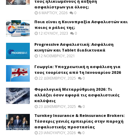
τους ηλικιωμένους ή αύξηση
ασφαλίστρων για όλους;
6 ΜΑΡΤΊΟΥ, 2026
0
Ποια είναι η Κοινοπραξία Ασφαλιστών και
ποιος ο ρόλος της;
12 ΙΟΥΛΊΟΥ, 2023
0
Progressive Ασφαλιστική: Ασφάλιση
κινητών και Tablet διαδικτυακά
12 ΝΟΕΜΒΡΊΟΥ, 2021
Γεωργία: Υποχρεωτική η ασφάλιση για
τους τουρίστες από 1η Ιανουαρίου 2026
22 ΔΕΚΕΜΒΡΊΟΥ, 2025
0
Φορολογική Μεταρρύθμιση 2026: Τι
αλλάζει όσον αφορά τις ασφαλιστικές
καλύψεις
23 ΔΕΚΕΜΒΡΊΟΥ, 2025
0
Turnkey Insurance & Reinsurance Brokers:
Τέσσερις γενιές εμπειρίας στην παροχή
ασφαλιστικής προστασίας
23 ΙΑΝΟΥΑΡΊΟΥ, 2026
0