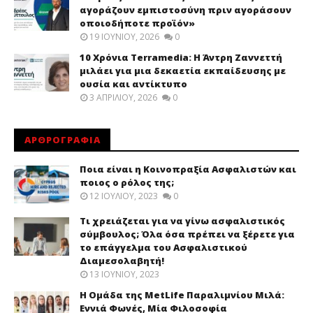
αγοράζουν εμπιστοσύνη πριν αγοράσουν
οποιοδήποτε προϊόν»
19 ΙΟΥΝΊΟΥ, 2026
0
10 Χρόνια Terramedia: Η Άντρη Ζαννεττή
μιλάει για μια δεκαετία εκπαίδευσης με
ουσία και αντίκτυπο
3 ΑΠΡΙΛΊΟΥ, 2026
0
ΑΡΘΡΟΓΡΑΦΙΑ
Ποια είναι η Κοινοπραξία Ασφαλιστών και
ποιος ο ρόλος της;
12 ΙΟΥΛΊΟΥ, 2023
0
Τι χρειάζεται για να γίνω ασφαλιστικός
σύμβουλος; Όλα όσα πρέπει να ξέρετε για
το επάγγελμα του Ασφαλιστικού
Διαμεσολαβητή!
13 ΙΟΥΝΊΟΥ, 2023
Η Ομάδα της MetLife Παραλιμνίου Μιλά:
Εννιά Φωνές, Μία Φιλοσοφία