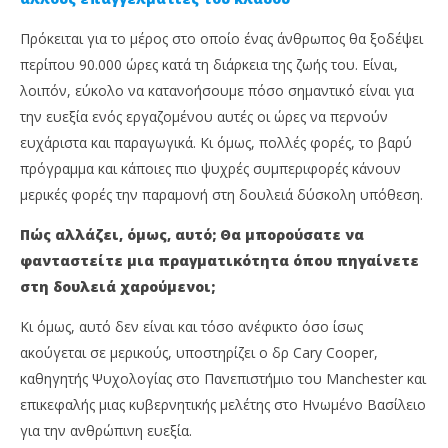
Πρόκειται για το μέρος στο οποίο ένας άνθρωπος θα ξοδέψει
περίπου 90.000 ώρες κατά τη διάρκεια της ζωής του. Είναι,
λοιπόν, εύκολο να κατανοήσουμε πόσο σημαντικό είναι για
την ευεξία ενός εργαζομένου αυτές οι ώρες να περνούν
ευχάριστα και παραγωγικά. Κι όμως, πολλές φορές, το βαρύ
πρόγραμμα και κάποιες πιο ψυχρές συμπεριφορές κάνουν
μερικές φορές την παραμονή στη δουλειά δύσκολη υπόθεση.
NOW VIEWING
Πώς αλλάζει, όμως, αυτό; Θα μπορούσατε να
Είστε κακόκεφοι στη δουλειά; 7 tips για καλύτερη
Στ
φανταστείτε μια πραγματικότητα όπου πηγαίνετε
διάθεση
εκ
αι
στη δουλειά χαρούμενοι;
24
Μαΐου,
24
2024
Μαΐ
Κι όμως, αυτό δεν είναι και τόσο ανέφικτο όσο ίσως
Χρύσα
202
Πράντζαλου
ακούγεται σε μερικούς, υποστηρίζει ο δρ Cary Cooper,
Χ
Πρ
καθηγητής Ψυχολογίας στο Πανεπιστήμιο του Manchester και
επικεφαλής μιας κυβερνητικής μελέτης στο Ηνωμένο Βασίλειο
για την ανθρώπινη ευεξία.