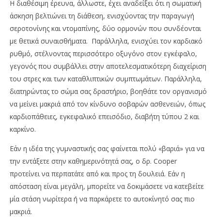
Η διαθέσιμη έρευνα, άλλωστε, έχει αναδείξει ότι η σωματική
άσκηση βελτιώνει τη διάθεση, ενισχύοντας την παραγωγή
σεροτονίνης και ντομαπίνης, δύο ορμονών που συνδέονται
με θετικά συναισθήματα. Παράλληλα, ενισχύει τον καρδιακό
ρυθμό, στέλνοντας περισσότερο οξυγόνο στον εγκέφαλο,
γεγονός που συμβάλλει στην αποτελεσματικότερη διαχείριση
του στρες και των καταθλιπτικών συμπτωμάτων. Παράλληλα,
διατηρώντας το σώμα σας δραστήριο, βοηθάτε τον οργανισμό
να μείνει μακριά από τον κίνδυνο σοβαρών ασθενειών, όπως
καρδιοπάθειες, εγκεφαλικό επεισόδιο, διαβήτη τύπου 2 και
καρκίνο.
Εάν η ιδέα της γυμναστικής σας φαίνεται πολύ «βαριά» για να
την εντάξετε στην καθημερινότητά σας, ο δρ. Cooper
προτείνει να περπατάτε από και προς τη δουλειά. Εάν η
απόσταση είναι μεγάλη, μπορείτε να δοκιμάσετε να κατεβείτε
μία στάση νωρίτερα ή να παρκάρετε το αυτοκίνητό σας πιο
μακριά.