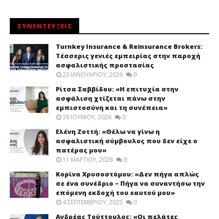
ΣΥΝΕΝΤΕΥΞΕΙΣ
Turnkey Insurance & Reinsurance Brokers:
Τέσσερις γενιές εμπειρίας στην παροχή
ασφαλιστικής προστασίας
23 ΙΑΝΟΥΑΡΊΟΥ, 2026
0
Ρίτσα Σαββίδου: «Η επιτυχία στην
ασφάλιση χτίζεται πάνω στην
εμπιστοσύνη και τη συνέπεια»
26 ΙΟΥΝΊΟΥ, 2026
0
Ελένη Ζοττή: «Θέλω να γίνω η
ασφαλιστική σύμβουλος που δεν είχε ο
πατέρας μου»
11 ΜΑΡΤΊΟΥ, 2026
0
Κορίνα Χρυσοστόμου: «Δεν πήγα απλώς
σε ένα συνέδριο – Πήγα να συναντήσω την
επόμενη εκδοχή του εαυτού μου»
4 ΣΕΠΤΕΜΒΡΊΟΥ, 2025
0
Ανδρέας Τούττουλος: «Οι πελάτες