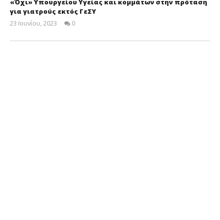
«Όχι» Υπουργείου Υγείας και κομμάτων στην πρόταση
για γιατρούς εκτός ΓεΣΥ
23 Ιουνίου, 2023
0
Cyprus
Insurance
News
Team