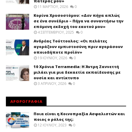
πατέρας μου»
11 ΜΑΡΤΊΟΥ, 2026
0
Κορίνα Χρυσοστόμου: «Δεν πήγα απλώς
σε ένα συνέδριο – Πήγα να συναντήσω την
επόμενη εκδοχή του εαυτού μου»
4 ΣΕΠΤΕΜΒΡΊΟΥ, 2025
0
Ανδρέας Τούττουλος: «Οι πελάτες
αγοράζουν εμπιστοσύνη πριν αγοράσουν
οποιοδήποτε προϊόν»
19 ΙΟΥΝΊΟΥ, 2026
0
10 Χρόνια Terramedia: Η Άντρη Ζαννεττή
μιλάει για μια δεκαετία εκπαίδευσης με
ουσία και αντίκτυπο
3 ΑΠΡΙΛΊΟΥ, 2026
0
ΑΡΘΡΟΓΡΑΦΙΑ
Ποια είναι η Κοινοπραξία Ασφαλιστών και
ποιος ο ρόλος της;
12 ΙΟΥΛΊΟΥ, 2023
0