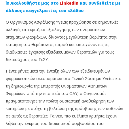
Ακολουθήστε μας στο
Linkedin
και συνδεθείτε με
άλλους επαγγελματίες του κλάδου
Ο Οργανισμός Ασφάλισης Υγείας προχώρησε σε σημαντικές
αλλαγές στα κριτήρια αξιολόγησης των ονομαστικών
αιτημάτων φαρμάκων, δίνοντας μεγαλύτερη βαρύτητα στην
εκτίμηση του θεράποντος ιατρού και επιταχύνοντας τις
διαδικασίες έγκρισης εξειδικευμένων θεραπειών για τους
δικαιούχους του ΓεΣΥ.
NOW VIEWING
Πέντε μήνες μετά την ένταξη όλων των εξειδικευμένων
φαρμακευτικών σκευασμάτων στο Γενικό Σύστημα Υγείας και
Νέα κριτήρια στο ΓεΣΥ για τα εξειδικευμένα
Στ
τη δημιουργία της Επιτροπής Ονομαστικών Αιτημάτων
φάρμακα
εκ
αι
Φαρμάκων υπό την εποπτεία του ΟΑΥ, ο Οργανισμός
26
Ιουνίου,
26
πραγματοποίησε την πρώτη ουσιαστική αναθεώρηση των
2025
Ιου
Cyprus
κριτηρίων με στόχο τη βελτίωση της πρόσβασης των ασθενών
202
Insurance
C
σε αυτές τις θεραπείες. Τα νέα, πιο ευέλικτα κριτήρια έχουν
News
Ins
Team
Ne
λάβει την έγκριση του διοικητικού συμβουλίου του
Te