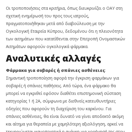
Οι τροποποιήσεις στα κριτήρια, όπως διευκρινίζει ο ΟΑΥ στη
σχετική ενημέρωσή του προς τους ιατρούς,
πραγματοποιήθηκαν μετά από διαβούλευση με την
Ογκολογική Εταιρεία Κύπρου, δεδομένου ότι η πλειονότητα
των αιτημάτων που κατατίθενται στην Επιτροπή Ονομαστικών
Αιτημάτων αφορούν ογκολογικά φάρμακα.
Αναλυτικές αλλαγές
Φάρμακα για σοβαρές ή σπάνιες ασθένειες
:
Σημαντική τροποποίηση αφορά την έγκριση φαρμάκων για
σοβαρές ή σπάνιες παθήσεις. Από τώρα, ένα φάρμακο θα
μπορεί να εγκριθεί εφόσον διαθέτει επιστημονική σύσταση
κατηγορίας 1 ή 2Α, σύμφωνα με διεθνείς κατευθυντήριες
οδηγίες που αφορούν τη διαχείριση του καρκίνου. Για
σπάνιες ασθένειες, θα είναι δυνατό να γίνει αποδεκτό ακόμη
και αίτημα για θεραπεία με χαμηλότερη αξιολόγηση, αρκεί να
τεκμηριώνεται ικανοποιητικά η ανάγκη για χορήγησή της στον