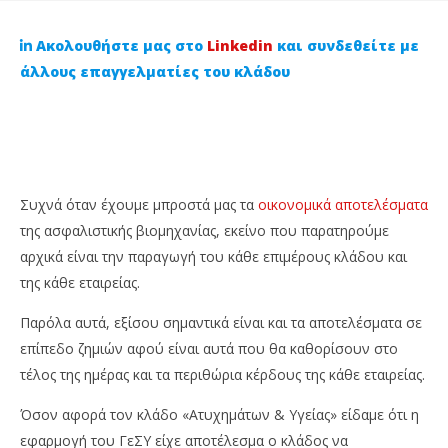
Ακολουθήστε μας στο
Linkedin
και συνδεθείτε με
άλλους επαγγελματίες του κλάδου
Συχνά όταν έχουμε μπροστά μας τα
οικονομικά αποτελέσματα
της ασφαλιστικής βιομηχανίας, εκείνο που παρατηρούμε
αρχικά είναι την παραγωγή του κάθε επιμέρους κλάδου και
NOW VIEWING
της κάθε εταιρείας.
Αυξημένα τα τεχνικά κέρδη του Κλάδου
Οι
Παρόλα αυτά, εξίσου σημαντικά είναι και τα αποτελέσματα σε
«Ατυχημάτων & Υγείας» μετά την εφαρμογή του
πλ
επίπεδο ζημιών αφού είναι αυτά που θα καθορίσουν στο
ΓεΣΥ!
3
τέλος της ημέρας και τα περιθώρια κέρδους της κάθε εταιρείας.
Φε
3
202
Φεβρουαρίου,
C
2023
Όσον αφορά τον κλάδο «Ατυχημάτων & Υγείας» είδαμε ότι η
Ins
Cyprus
Ne
εφαρμογή του ΓεΣΥ είχε αποτέλεσμα ο κλάδος να
Insurance