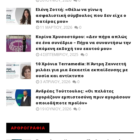
26 ΙΟΥΝΊΟΥ, 2026
0
Ελένη Ζοττή: «Θέλω να γίνω η
ασφαλιστική σύμβουλος που δεν είχε ο
πατέρας μου»
11 ΜΑΡΤΊΟΥ, 2026
0
Κορίνα Χρυσοστόμου: «Δεν πήγα απλώς
σε ένα συνέδριο – Πήγα να συναντήσω την
επόμενη εκδοχή του εαυτού μου»
4 ΣΕΠΤΕΜΒΡΊΟΥ, 2025
0
10 Χρόνια Terramedia: Η Άντρη Ζαννεττή
μιλάει για μια δεκαετία εκπαίδευσης με
ουσία και αντίκτυπο
3 ΑΠΡΙΛΊΟΥ, 2026
0
Ανδρέας Τούττουλος: «Οι πελάτες
αγοράζουν εμπιστοσύνη πριν αγοράσουν
οποιοδήποτε προϊόν»
19 ΙΟΥΝΊΟΥ, 2026
0
ΑΡΘΡΟΓΡΑΦΙΑ