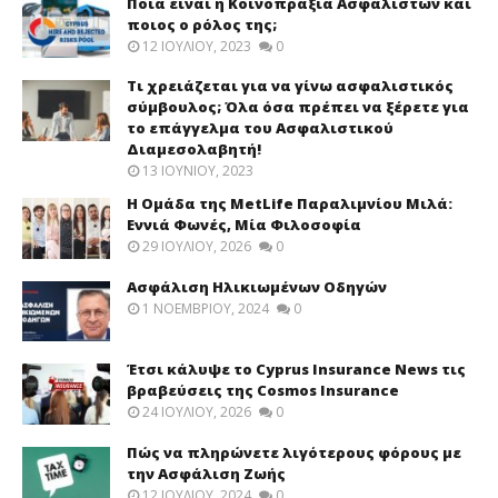
Ποια είναι η Κοινοπραξία Ασφαλιστών και
ποιος ο ρόλος της;
12 ΙΟΥΛΊΟΥ, 2023
0
Τι χρειάζεται για να γίνω ασφαλιστικός
σύμβουλος; Όλα όσα πρέπει να ξέρετε για
το επάγγελμα του Ασφαλιστικού
Διαμεσολαβητή!
13 ΙΟΥΝΊΟΥ, 2023
Η Ομάδα της MetLife Παραλιμνίου Μιλά:
Εννιά Φωνές, Μία Φιλοσοφία
29 ΙΟΥΛΊΟΥ, 2026
0
Ασφάλιση Ηλικιωμένων Οδηγών
1 ΝΟΕΜΒΡΊΟΥ, 2024
0
Έτσι κάλυψε το Cyprus Insurance News τις
βραβεύσεις της Cosmos Insurance
24 ΙΟΥΛΊΟΥ, 2026
0
Πώς να πληρώνετε λιγότερους φόρους με
την Ασφάλιση Ζωής
12 ΙΟΥΛΊΟΥ, 2024
0