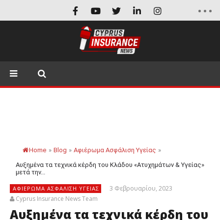
Home
»
Blog
»
Αφιέρωμα Ασφάλιση Υγείας
»
Αυξημένα τα τεχνικά κέρδη του Κλάδου «Ατυχημάτων & Υγείας»
μετά την...
3 Φεβρουαρίου, 2023
ΑΦΙΈΡΩΜΑ ΑΣΦΆΛΙΣΗ ΥΓΕΊΑΣ
Cyprus Insurance News Team
Αυξημένα τα τεχνικά κέρδη του