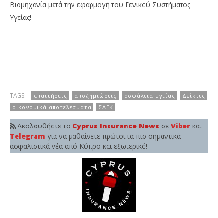
Βιομηχανία μετά την εφαρμογή του Γενικού Συστήματος
Υγείας!
TAGS:
απαιτήσεις
αποζημιώσεις
ασφάλεια υγείας
Δείκτες
οικονομικά αποτελέσματα
ΣΑΕΚ
Ακολουθήστε το
Cyprus Insurance News
σε
Viber
και
Telegram
για να μαθαίνετε πρώτοι τα πιο σημαντικά
ασφαλιστικά νέα από Κύπρο και εξωτερικό!