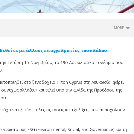
MORE
δεθείτε με άλλους επαγγελματίες του κλάδου
 την Τετάρτη 15 Νοεμβρίου, το 19ο Ασφαλιστικό Συνέδριο που
υ.
τοποιηθεί στο ξενοδοχείο Hilton Cyprus στη Λευκωσία, φέρει
 συνεχώς αλλάζει;» και τελεί υπό την αιγίδα της Προέδρου της
ίου.
ικά Ταμεία
Νέα εθνική ψηφιακή πύλη
E
τικών Εταιρειών: Οι
χρηματοοικονομικής
σ
τόχο να εξετάσει όλες τις τάσεις και εξελίξεις που απασχολούν
ις του Ιουνίου 2026
παιδείας- Γνωρίστε το
έ
moneypedia.cy
6
υ,
Νο
6
 γνωστό μας ESG (Environmental, Social, and Governance) και τη
20
Νοεμβρίου,