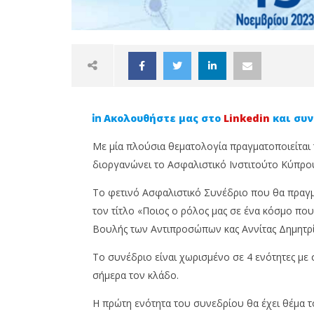
Ακολουθήστε μας στο
Linkedin
και συν
Με μία πλούσια θεματολογία πραγματοποιείται
διοργανώνει το Ασφαλιστικό Ινστιτούτο Κύπρο
Το φετινό Ασφαλιστικό Συνέδριο που θα πραγμα
NOW VIEWING
τον τίτλο «Ποιος ο ρόλος μας σε ένα κόσμο που
Βουλής των Αντιπροσώπων κας Αννίτας Δημητρ
Ασφαλιστικό Συνέδριο: ESG
Επενδυτ
και Ασφάλιση στο επίκεντρο
Ασφαλισ
Το συνέδριο είναι χωρισμένο σε 4 ενότητες με σ
της 1ης ενότητας του
Αποδόσε
σήμερα τον κλάδο.
συνεδρίου!
6
Νοεμβρίο
6
H πρώτη ενότητα του συνεδρίου θα έχει θέμα το
2023
Νοεμβρίου,
Cyprus