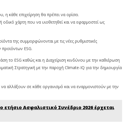
2023
In
Cyprus
N
Insurance
T
News
 η κάθε επιχείρηση θα πρέπει να ορίσει
Team
 οδικό χάρτη που να υιοθετηθεί και να εφαρμοστεί ως
ϊόντα της συμμορφώνονται με τις νέες ρυθμιστικές
ν προϊόντων ESG.
ση το ESG καθώς και η Διαχείριση κινδύνου με την καθιέρωση
ματική Στρατηγική με την παροχή Climate-IQ για την δημιουργία
 να αλλάξουν σε κάθε οργανισμό και να εναρμονιστούν με την
 Το ετήσιο Ασφαλιστικό Συνέδριο 2026 έρχεται