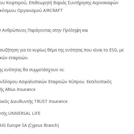
αύρου Κοφτερού, Επιθεωρητή Βαριάς Συντήρησης Αεροσκαφών
Παγκόσμιου Oργανισμού AIRCRAFT
«Ο Ανθρώπινος Παράγοντας στην Πρόληψη και
υζήτηση για το κυρίως θέμα της ενότητας που είναι το ESG, με
κών εταιρειών.
ης ενότητας θα συμμετάσχουν οι:
νδέσμου Ασφαλιστικών Εταιρειών Κύπρου. Εκτελεστικός
 Altius Insurance
τικός Διευθυντής TRUST Insurance
ντής UNIVERSAL LIFE
AIG Europe SA (Cyprus Branch)