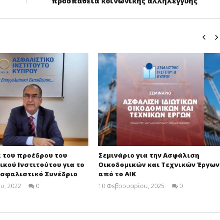
προσπάθεια κοινωνικής αλληλεγγύης
 του προέδρου του
Σεμινάριο για την Ασφάλιση
κού Ινστιτούτου για το
Οικοδομικών και Τεχνικών Έργων
Ασφαλιστικό Συνέδριο
από το ΑΙΚ
υ, 2022
0
10 Φεβρουαρίου, 2025
0
Cyprus
Cyprus
Insurance
Insurance
News
News
Team
Team