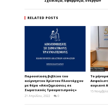
Σχεδιάζω, Εφαρμόζω, Ενεργώ»
RELATED POSTS
Παρουσίαση βιβλίου του
Το μήνυμα
αείμνηστου Χρίστου Πλουτάρχου
Ασφαλιστι
με θέμα «Αποζημιώσεις σε
αυριανό 
Σωματικούς Τραυματισμούς»
15 Νοεμβρίο
21 Απριλίου, 2022
0
Cyprus
Insurance
News