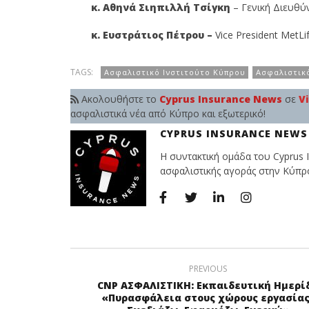
κ. Αθηνά Σιηπιλλή Τσίγκη
– Γενική Διευθύ
κ. Ευστράτιος Πέτρου –
Vice President MetL
TAGS:
Ασφαλιστικό Ινστιτούτο Κύπρου
Ασφαλιστικ
Ακολουθήστε το
Cyprus Insurance News
σε
V
ασφαλιστικά νέα από Κύπρο και εξωτερικό!
CYPRUS INSURANCE NEWS
Η συντακτική ομάδα του Cyprus I
ασφαλιστικής αγοράς στην Κύπρο 
PREVIOUS
CNP ΑΣΦΑΛΙΣΤΙΚΗ: Εκπαιδευτική Ημερί
«Πυρασφάλεια στους χώρους εργασίας 