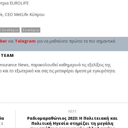
ντρια EUROLIFE
ife, CEO MetLife Κύπρου
ό Συνέδριο
Συνεδρια
iber
και
Telegram
για να μαθαίνετε πρώτοι τα πιο σημαντικά
 TEAM
nsurance News, παρακολουθεί καθημερινά τις εξελίξεις της
και το εξωτερικό και σας τις μεταφέρει άμεσα με εγκυρότητα.
NEXT
δα
Ραδιομαραθώνιος 2023: Η Πολιτειακή και
:
Πολιτική Ηγεσία στηρίζει τη μεγάλη