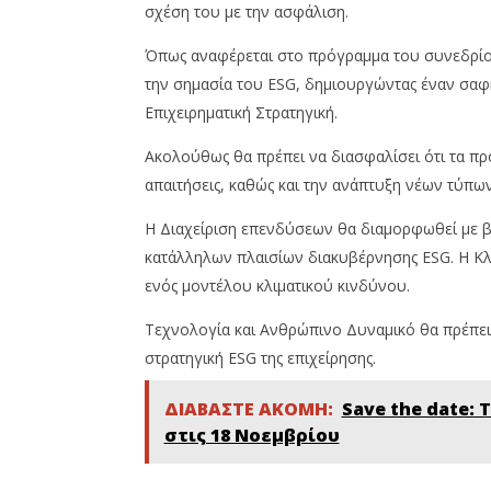
2023
σχέση του με την ασφάλιση.
Insurance
Cyprus
News
Insurance
Team
News
Όπως αναφέρεται στο πρόγραμμα του συνεδρίου,
Team
την σημασία του ESG, δημιουργώντας έναν σαφή
Επιχειρηματική Στρατηγική.
Ακολούθως θα πρέπει να διασφαλίσει ότι τα προ
απαιτήσεις, καθώς και την ανάπτυξη νέων τύπω
Η Διαχείριση επενδύσεων θα διαμορφωθεί με βά
κατάλληλων πλαισίων διακυβέρνησης ESG. Η Κλι
ενός μοντέλου κλιματικού κινδύνου.
Τεχνολογία και Ανθρώπινο Δυναμικό θα πρέπει
στρατηγική ESG της επιχείρησης.
ΔΙΑΒΑΣΤΕ ΑΚΟΜΗ:
Save the date:
στις 18 Νοεμβρίου