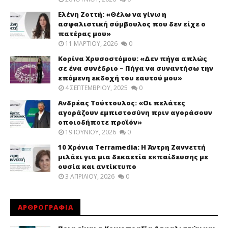
Ελένη Ζοττή: «Θέλω να γίνω η
ασφαλιστική σύμβουλος που δεν είχε ο
πατέρας μου»
11 ΜΑΡΤΊΟΥ, 2026
0
Κορίνα Χρυσοστόμου: «Δεν πήγα απλώς
σε ένα συνέδριο – Πήγα να συναντήσω την
επόμενη εκδοχή του εαυτού μου»
4 ΣΕΠΤΕΜΒΡΊΟΥ, 2025
0
Ανδρέας Τούττουλος: «Οι πελάτες
αγοράζουν εμπιστοσύνη πριν αγοράσουν
οποιοδήποτε προϊόν»
19 ΙΟΥΝΊΟΥ, 2026
0
10 Χρόνια Terramedia: Η Άντρη Ζαννεττή
μιλάει για μια δεκαετία εκπαίδευσης με
ουσία και αντίκτυπο
3 ΑΠΡΙΛΊΟΥ, 2026
0
ΑΡΘΡΟΓΡΑΦΙΑ