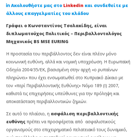
Ακολουθήστε μας στο
Linkedin
και συνδεθείτε με
άλλους επαγγελματίες του κλάδου
Γράφει ο Κωνσταντίνος Τσολακίδης, είναι
διπλωματούχος Πολιτικός – Περιβαλλοντολόγος
Μηχανικός BS MSE EURING
Η προστασία του περιβάλλοντος δεν είναι πλέον μόνο
κοινωνική ευθύνη, αλλά και νομική υποχρέωση. Η Ευρωπαϊκή
Οδηγία 2004/35/ΕΚ, βασισμένη στην αρχή «ο ρυπαίνων
NOW VIEWING
πληρώνει» που έχει ενσωματωθεί στο Κυπριακό Δίκαιο με
τον «περί Περιβαλλοντικής Ευθύνης» Νόμο 189 (Ι) 2007,
Ασφάλιση Περιβαλλοντικής Ευθύνης: Από την
Ag
καθιστά τις επιχειρήσεις υπεύθυνες για την πρόληψη και
Υποχρέωση στη Στρατηγική Ευκαιρία
κα
αποκατάσταση περιβαλλοντικών ζημιών.
3
3
Οκτωβρίου,
Οκτ
2025
202
Σε αυτό το πλαίσιο, η
ασφάλιση περιβαλλοντικής
Cyprus
C
Insurance
Ins
ευθύνης
πρέπει να προσφέρεται από ασφαλιστικούς
News
Ne
οργανισμούς στο επιχειρηματικό πελατειακό τους δυναμικό,
Team
Te