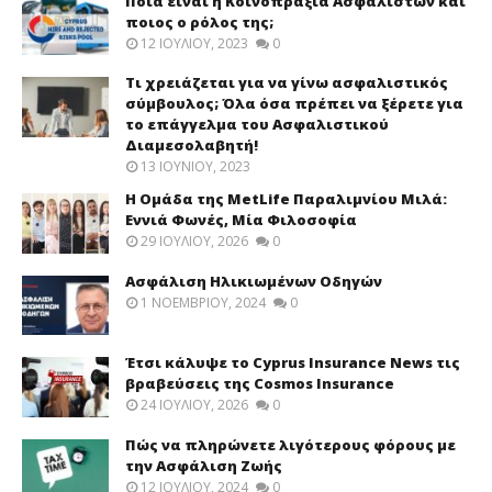
Ποια είναι η Κοινοπραξία Ασφαλιστών και
ποιος ο ρόλος της;
12 ΙΟΥΛΊΟΥ, 2023
0
Τι χρειάζεται για να γίνω ασφαλιστικός
σύμβουλος; Όλα όσα πρέπει να ξέρετε για
το επάγγελμα του Ασφαλιστικού
Διαμεσολαβητή!
13 ΙΟΥΝΊΟΥ, 2023
Η Ομάδα της MetLife Παραλιμνίου Μιλά:
Εννιά Φωνές, Μία Φιλοσοφία
29 ΙΟΥΛΊΟΥ, 2026
0
Ασφάλιση Ηλικιωμένων Οδηγών
1 ΝΟΕΜΒΡΊΟΥ, 2024
0
Έτσι κάλυψε το Cyprus Insurance News τις
βραβεύσεις της Cosmos Insurance
24 ΙΟΥΛΊΟΥ, 2026
0
Πώς να πληρώνετε λιγότερους φόρους με
την Ασφάλιση Ζωής
12 ΙΟΥΛΊΟΥ, 2024
0