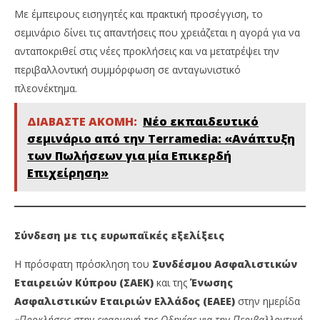
Με έμπειρους εισηγητές και πρακτική προσέγγιση, το
σεμινάριο δίνει τις απαντήσεις που χρειάζεται η αγορά για να
ανταποκριθεί στις νέες προκλήσεις και να μετατρέψει την
περιβαλλοντική συμμόρφωση σε ανταγωνιστικό
πλεονέκτημα.
ΔΙΑΒΑΣΤΕ ΑΚΟΜΗ:
Νέο εκπαιδευτικό
σεμινάριο από την Terramedia: «Ανάπτυξη
των Πωλήσεων για μία Επικερδή
Επιχείρηση»
Σύνδεση με τις ευρωπαϊκές εξελίξεις
Η πρόσφατη πρόσκληση του
Συνδέσμου Ασφαλιστικών
Εταιρειών Κύπρου (ΣΑΕΚ)
και της
Ένωσης
Ασφαλιστικών Εταιριών Ελλάδος (ΕΑΕΕ)
στην ημερίδα
«Προκλήσεις στην εφαρμογή της Οδηγίας για την Περιβαλλοντική