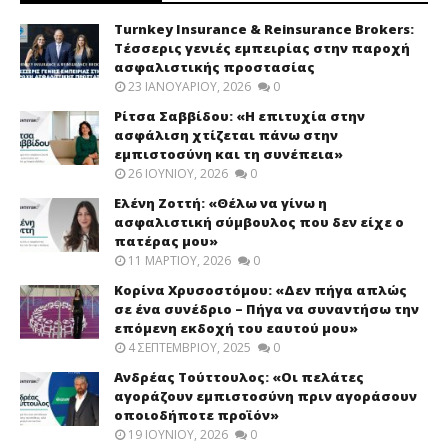
Turnkey Insurance & Reinsurance Brokers:
Τέσσερις γενιές εμπειρίας στην παροχή
ασφαλιστικής προστασίας
23 ΙΑΝΟΥΑΡΊΟΥ, 2026
0
Ρίτσα Σαββίδου: «Η επιτυχία στην
ασφάλιση χτίζεται πάνω στην
εμπιστοσύνη και τη συνέπεια»
26 ΙΟΥΝΊΟΥ, 2026
0
Ελένη Ζοττή: «Θέλω να γίνω η
ασφαλιστική σύμβουλος που δεν είχε ο
πατέρας μου»
11 ΜΑΡΤΊΟΥ, 2026
0
Κορίνα Χρυσοστόμου: «Δεν πήγα απλώς
σε ένα συνέδριο – Πήγα να συναντήσω την
επόμενη εκδοχή του εαυτού μου»
4 ΣΕΠΤΕΜΒΡΊΟΥ, 2025
0
Ανδρέας Τούττουλος: «Οι πελάτες
αγοράζουν εμπιστοσύνη πριν αγοράσουν
οποιοδήποτε προϊόν»
19 ΙΟΥΝΊΟΥ, 2026
0