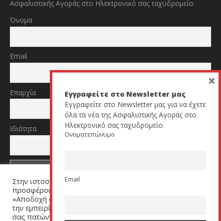
Ασφαλιστικής Αγοράς στο Ηλεκτρονικό σας ταχυδρομείο.
Όνομα
Email
×
Επαρχία
Εγγραφείτε στο Newsletter μας
Εγγραφείτε στο Newsletter μας για να έχετε
όλα τα νέα της Ασφαλιστικής Αγοράς στο
Ηλεκτρονικό σας ταχυδρομείο.
Ιδιότητα
Ονοματεπώνυμο
Email
Στην ιστοσελίδα μας χρησιμοποιούμε cookies για να σας
TikTok
YouTube
προσφέρουμε μία εξατομικευμένη εμπειρία. Πατήστε
«Αποδοχή όλων» για να μας βοηθήσετε να βελτιώσουμε
την εμπειρία σας. Μπορείτε να αλλάξετε τις ρυθμίσεις
σας πατώντας στον σύνδεσμο (link) «Ρυθμίσεις Cookies».
All Rights Reserved by cyprusinsurancenews.com