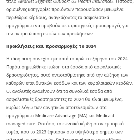
Insurance
Ins
τίτλο
«Market Segment Outlook: US Health Insurance»
. Ωστόσο,
News
Ne
ορισμένες κατηγορίες προϊόντων παρουσίασαν μειωμένα
Team
Te
περιθώρια κέρδους, αναγκάζοντας τα ασφαλιστικά
προγράμματα να προβούν σε στρατηγικές προσαρμογές για
την αντιμετώπιση αυτών των προκλήσεων.
Προκλήσεις και προσαρμογές το 2024
Η τάση αυτή συνεχίστηκε κατά το πρώτο εξάμηνο του 2024.
Παρότι σημειώθηκε πτώση στα έσοδα από ασφαλιστικές
δραστηριότητες, αυτό αντισταθμίστηκε από την αύξηση των
καθαρών επενδυτικών εσόδων και των κεφαλαιακών κερδών.
Οι αναλυτές αναμένουν ότι τα συνολικά έσοδα από
ασφαλιστικές δραστηριότητες το 2024 θα είναι μειωμένα,
κυρίως λόγω των αρνητικών αποτελεσμάτων στα
προγράμματα Medicare Advantage (MA) και Medicaid
managed care. Ωστόσο, τα ευνοϊκά κέρδη στον εμπορικό
τομέα, που το 2023 έφτασαν στο υψηλότερο σημείο των
τελευταίων τριών ετών, θα λειτουργήσουν ως αντίβαρο.