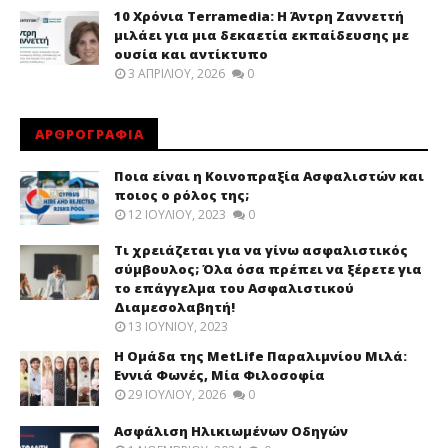
10 Χρόνια Terramedia: Η Άντρη Ζαννεττή
μιλάει για μια δεκαετία εκπαίδευσης με
ουσία και αντίκτυπο
3 ΑΠΡΙΛΊΟΥ, 2026
0
ΑΡΘΡΟΓΡΑΦΙΑ
Ποια είναι η Κοινοπραξία Ασφαλιστών και
ποιος ο ρόλος της;
12 ΙΟΥΛΊΟΥ, 2023
0
Τι χρειάζεται για να γίνω ασφαλιστικός
σύμβουλος; Όλα όσα πρέπει να ξέρετε για
το επάγγελμα του Ασφαλιστικού
Διαμεσολαβητή!
13 ΙΟΥΝΊΟΥ, 2023
Η Ομάδα της MetLife Παραλιμνίου Μιλά:
Εννιά Φωνές, Μία Φιλοσοφία
29 ΙΟΥΛΊΟΥ, 2026
0
Ασφάλιση Ηλικιωμένων Οδηγών