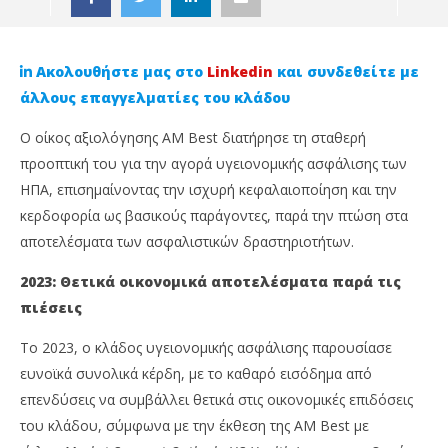
Ακολουθήστε μας στο
Linkedin
και συνδεθείτε με
άλλους επαγγελματίες του κλάδου
Ο οίκος αξιολόγησης AM Best διατήρησε τη σταθερή
προοπτική του για την αγορά υγειονομικής ασφάλισης των
ΗΠΑ, επισημαίνοντας την ισχυρή κεφαλαιοποίηση και την
κερδοφορία ως βασικούς παράγοντες, παρά την πτώση στα
αποτελέσματα των ασφαλιστικών δραστηριοτήτων.
2023: Θετικά οικονομικά αποτελέσματα παρά τις
NOW VIEWING
πιέσεις
AM Best: Πώς αξιολογεί τον κλάδο ασφάλισης
Απ
Το 2023, ο κλάδος υγειονομικής ασφάλισης παρουσίασε
υγείας στις ΗΠΑ
χρ
ευνοϊκά συνολικά κέρδη, με το καθαρό εισόδημα από
29
29
επενδύσεις να συμβάλλει θετικά στις οικονομικές επιδόσεις
Νοεμβρίου,
Νοε
2024
202
του κλάδου, σύμφωνα με την έκθεση της AM Best με
Cyprus
C