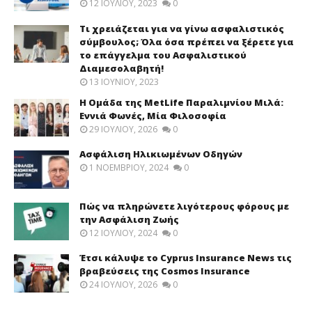
12 ΙΟΥΛΊΟΥ, 2023
0
Τι χρειάζεται για να γίνω ασφαλιστικός
σύμβουλος; Όλα όσα πρέπει να ξέρετε για
το επάγγελμα του Ασφαλιστικού
Διαμεσολαβητή!
13 ΙΟΥΝΊΟΥ, 2023
Η Ομάδα της MetLife Παραλιμνίου Μιλά:
Εννιά Φωνές, Μία Φιλοσοφία
29 ΙΟΥΛΊΟΥ, 2026
0
Ασφάλιση Ηλικιωμένων Οδηγών
1 ΝΟΕΜΒΡΊΟΥ, 2024
0
Πώς να πληρώνετε λιγότερους φόρους με
την Ασφάλιση Ζωής
12 ΙΟΥΛΊΟΥ, 2024
0
Έτσι κάλυψε το Cyprus Insurance News τις
βραβεύσεις της Cosmos Insurance
24 ΙΟΥΛΊΟΥ, 2026
0