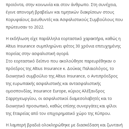
Ins
Team
προϊόντα, στην κοινωνία και στον άνθρωπο. Στη συνέχεια,
Ne
Te
έγινε απονομή βραβείων και τιμητικών διακρίσεων στους
Κορυφαίους Διευθυντές και Ασφαλιστικούς Συμβούλους που
πρώτευσαν το 2022.
Η εκδήλωση είχε παράλληλα εορταστικό χαρακτήρα, καθώς η
Altius Insurance συμπληρώνει φέτος 30 χρόνια επιτυχημένης
πορείας στην ασφαλιστική αγορά.
Στο εορταστικό δείπνο που ακολούθησε παρευρέθηκαν ο
πρόεδρος της Altius Insurance κ. Δούκας Παλαιολόγος, το
διοικητικό συμβούλιο της Altius Insurance, ο Αντιπρόεδρος
της ευρωπαϊκής ασφαλιστικής και αντασφαλιστικής
ομοσπονδίας, Insurance Europe, κύριος Αλέξανδρος
Σαρρηγεωργίου, οι ασφαλιστικοί διαμεσολαβητές και το
διοικητικό προσωπικό, καθώς επίσης συνεργάτες και φίλοι
της Εταιρείας από τον επιχειρηματικό χώρο της Κύπρου.
Η λαμπερή βραδιά ολοκληρώθηκε με διασκέδαση και ζωντανή