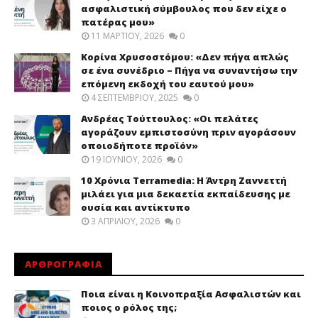
ασφαλιστική σύμβουλος που δεν είχε ο
πατέρας μου»
11 ΜΑΡΤΊΟΥ, 2026
0
Κορίνα Χρυσοστόμου: «Δεν πήγα απλώς
σε ένα συνέδριο – Πήγα να συναντήσω την
επόμενη εκδοχή του εαυτού μου»
4 ΣΕΠΤΕΜΒΡΊΟΥ, 2025
0
Ανδρέας Τούττουλος: «Οι πελάτες
αγοράζουν εμπιστοσύνη πριν αγοράσουν
οποιοδήποτε προϊόν»
19 ΙΟΥΝΊΟΥ, 2026
0
10 Χρόνια Terramedia: Η Άντρη Ζαννεττή
μιλάει για μια δεκαετία εκπαίδευσης με
ουσία και αντίκτυπο
3 ΑΠΡΙΛΊΟΥ, 2026
0
ΑΡΘΡΟΓΡΑΦΙΑ
Ποια είναι η Κοινοπραξία Ασφαλιστών και
ποιος ο ρόλος της;