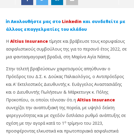
Ακολουθήστε μας στο
Linkedin
και συνδεθείτε με
άλλους επαγγελματίες του κλάδου
Η
Altius Insurance
τίμησε και βράβευσε τους κορυφαίους
ασφαλιστικούς συμβούλους της για το περσινό έτος 2022, σε
μια φαντασμαγορική βραδιά, στη Μαρίνα Αγία Νάπας.
Στην τελετή βραβεύσεων χαιρετισμούς απηύθυναν ο
Πρόεδρος του Δ.Σ. κ. Δούκας Παλαιολόγος, ο Αντιπρόεδρος
NOW VIEWING
και Α’ Εκτελεστικός Διευθυντής κ. Ευάγγελος Αναστασιάδης
και ο Διευθυντής Πωλήσεων & Μάρκετινγκ κ. Πόλης
Altius Insurance: Βράβευσε τους κορυφαίους και
Προκοπίου, οι οποίοι τόνισαν ότι η
Altius Insurance
γιόρτασε 30 χρόνια επιτυχημένης πορείας!
Ag
20
συνεχίζει την αναπτυξιακή της πορεία, με υψηλό δείκτη
κα
Ιουνίου,
φερεγγυότητας και με σχεδόν διπλάσιο ρυθμό ανάπτυξης σε
20
2023
Cyprus
Ιου
ο
σχέση με την αγορά κατά το 1
τρίμηνο του 2023,
Insurance
202
C
News
προσφέροντας ελκυστικά και πρωτοποριακά ασφαλιστικά