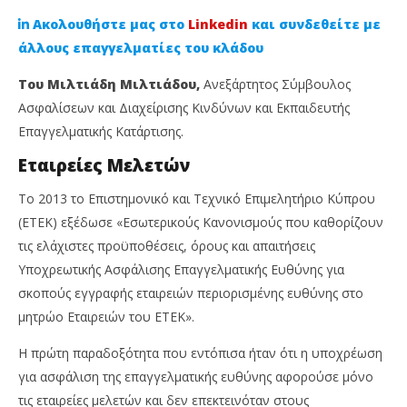
Ακολουθήστε μας στο
Linkedin
και συνδεθείτε με
άλλους επαγγελματίες του κλάδου
Του Μιλτιάδη Μιλτιάδου,
Ανεξάρτητος Σύμβουλος
Ασφαλίσεων και Διαχείρισης Κινδύνων και Εκπαιδευτής
Επαγγελματικής Κατάρτισης.
Εταιρείες Μελετών
Το 2013 το Επιστημονικό και Τεχνικό Επιμελητήριο Κύπρου
(ΕΤΕΚ) εξέδωσε «Εσωτερικούς Κανονισμούς που καθορίζουν
NOW VIEWING
τις ελάχιστες προϋποθέσεις, όρους και απαιτήσεις
Υποχρεωτικής Ασφάλισης Επαγγελματικής Ευθύνης για
Ακατανόητοι οι Κανονισμοί του ΕΤΕΚ για
Απ
υποχρεωτική ασφάλιση επαγγελματικής
Ne
σκοπούς εγγραφής εταιρειών περιορισμένης ευθύνης στο
ευθύνης
26
μητρώο Εταιρειών του ΕΤΕΚ».
Μαΐ
26
202
Μαΐου,
Η πρώτη παραδοξότητα που εντόπισα ήταν ότι η υποχρέωση
C
2025
Ins
Cyprus
για ασφάλιση της επαγγελματικής ευθύνης αφορούσε μόνο
Ne
Insurance
Te
News
τις εταιρείες μελετών και δεν επεκτεινόταν στους