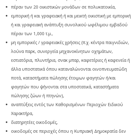
πέραν των 20 οικιστικών μονάδων σε πολυκατοικία,
εμπορική ή και γραφειακή ή και μεικτή οικιστική με εμπορική
ή και γραφειακή ανάπτυξη συνολικού ωφέλιμου εμβαδού
πέραν των 1,000 τ.μ.,
μη εμπορικές / γραφειακές χρήσεις (π.χ. κέντρα παιγνιδιών,
λούνα παρκ, συνεργεία μηχανοκίνητων οχημάτων,
εστιατόρια, πλυντήρια, σνακ μπαρ, καφετέριες ή καφενεία ή
άλλα υποστατικά όπου καταναλώνονται οινοπνευματώδη
ποτά, καταστήματα πώλησης έτοιμων φαγητών ή/και
φαγητών που ψήνονται στα υποστατικά, καταστήματα
πώλησης ζώων ή πτηνών),
αναπτύξεις εντός των Καθορισμένων Περιοχών Ειδικού
Χαρακτήρα,
διατηρητέες οικοδομές,
οικοδομές σε περιοχές όπου η Κυπριακή Δημοκρατία δεν