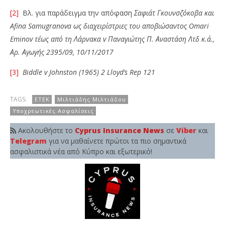
[2]
Βλ. για παράδειγμα την απόφαση
Σαφιάτ Γκουνσζόκοβα και
Afina
Samugranova
ως διαχειρίστριες του αποβιώσαντος
Omari
Eminov
τέως από τη Λάρνακα
v
Παναγιώτης Π. Αναστάση Λτδ κ.ά.,
Αρ. Αγωγής 2395/09, 10/11/2017
[3]
Biddle
v
Johnston
(1965) 2
Lloyd
’
s
Rep
121
TAGS:
ΕΤΕΚ
Μιλτιάδης Μιλτιάδου
Υποχρεωτικές Ασφαλίσεις
Ακολουθήστε το
Cyprus Insurance News
σε
Viber
και
Telegram
για να μαθαίνετε πρώτοι τα πιο σημαντικά
ασφαλιστικά νέα από Κύπρο και εξωτερικό!