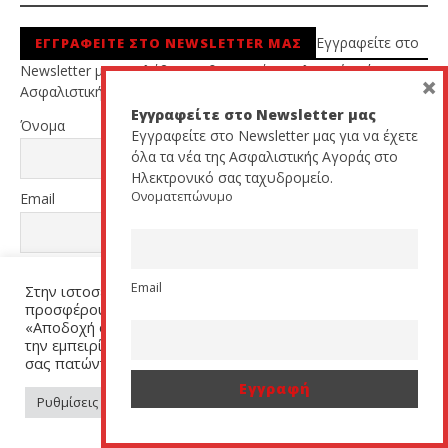
Εγγραφείτε στο
ΕΓΓΡΑΦΕΙΤΕ ΣΤΟ NEWSLETTER ΜΑΣ
Newsletter μας και λάβετε καθημερινά τα τελευταία νέα της
×
Ασφαλιστικής Αγοράς στο email σας.
Εγγραφείτε στο Newsletter μας
Όνομα
Εγγραφείτε στο Newsletter μας για να έχετε
όλα τα νέα της Ασφαλιστικής Αγοράς στο
Ηλεκτρονικό σας ταχυδρομείο.
Ονοματεπώνυμο
Email
Επαρχία
Email
Στην ιστοσελίδα μας χρησιμοποιούμε cookies για να σας
προσφέρουμε μία εξατομικευμένη εμπειρία. Πατήστε
«Αποδοχή όλων» για να μας βοηθήσετε να βελτιώσουμε
την εμπειρία σας. Μπορείτε να αλλάξετε τις ρυθμίσεις
Ιδιότητα
σας πατώντας στον σύνδεσμο (link) «Ρυθμίσεις Cookies».
Ρυθμίσεις Cookies
Αποδοχή όλων