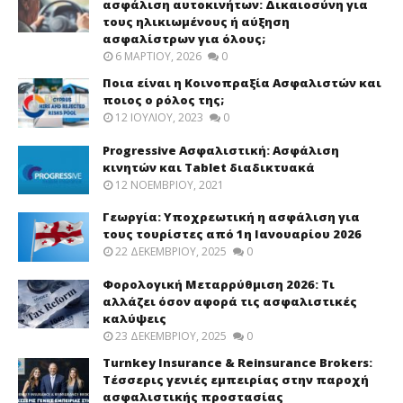
ασφάλιση αυτοκινήτων: Δικαιοσύνη για
τους ηλικιωμένους ή αύξηση
ασφαλίστρων για όλους;
6 ΜΑΡΤΊΟΥ, 2026
0
Ποια είναι η Κοινοπραξία Ασφαλιστών και
ποιος ο ρόλος της;
12 ΙΟΥΛΊΟΥ, 2023
0
Progressive Ασφαλιστική: Ασφάλιση
κινητών και Tablet διαδικτυακά
12 ΝΟΕΜΒΡΊΟΥ, 2021
Γεωργία: Υποχρεωτική η ασφάλιση για
τους τουρίστες από 1η Ιανουαρίου 2026
22 ΔΕΚΕΜΒΡΊΟΥ, 2025
0
Φορολογική Μεταρρύθμιση 2026: Τι
αλλάζει όσον αφορά τις ασφαλιστικές
καλύψεις
23 ΔΕΚΕΜΒΡΊΟΥ, 2025
0
Turnkey Insurance & Reinsurance Brokers:
Τέσσερις γενιές εμπειρίας στην παροχή
ασφαλιστικής προστασίας