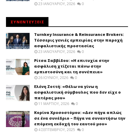
23 ΙΑΝΟΥΑΡΊΟΥ, 2026
0
ΣΥΝΕΝΤΕΥΞΕΙΣ
Turnkey Insurance & Reinsurance Brokers:
Τέσσερις γενιές εμπειρίας στην παροχή
ασφαλιστικής προστασίας
23 ΙΑΝΟΥΑΡΊΟΥ, 2026
0
Ρίτσα Σαββίδου: «Η επιτυχία στην
ασφάλιση χτίζεται πάνω στην
εμπιστοσύνη και τη συνέπεια»
26 ΙΟΥΝΊΟΥ, 2026
0
Ελένη Ζοττή: «Θέλω να γίνω η
ασφαλιστική σύμβουλος που δεν είχε ο
πατέρας μου»
11 ΜΑΡΤΊΟΥ, 2026
0
Κορίνα Χρυσοστόμου: «Δεν πήγα απλώς
σε ένα συνέδριο – Πήγα να συναντήσω την
επόμενη εκδοχή του εαυτού μου»
4 ΣΕΠΤΕΜΒΡΊΟΥ, 2025
0