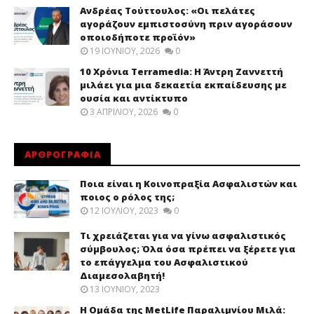
Ανδρέας Τούττουλος: «Οι πελάτες
αγοράζουν εμπιστοσύνη πριν αγοράσουν
οποιοδήποτε προϊόν»
19 ΙΟΥΝΊΟΥ, 2026
0
10 Χρόνια Terramedia: Η Άντρη Ζαννεττή
μιλάει για μια δεκαετία εκπαίδευσης με
ουσία και αντίκτυπο
3 ΑΠΡΙΛΊΟΥ, 2026
0
ΑΡΘΡΟΓΡΑΦΙΑ
Ποια είναι η Κοινοπραξία Ασφαλιστών και
ποιος ο ρόλος της;
12 ΙΟΥΛΊΟΥ, 2023
0
Τι χρειάζεται για να γίνω ασφαλιστικός
σύμβουλος; Όλα όσα πρέπει να ξέρετε για
το επάγγελμα του Ασφαλιστικού
Διαμεσολαβητή!
13 ΙΟΥΝΊΟΥ, 2023
Η Ομάδα της MetLife Παραλιμνίου Μιλά: