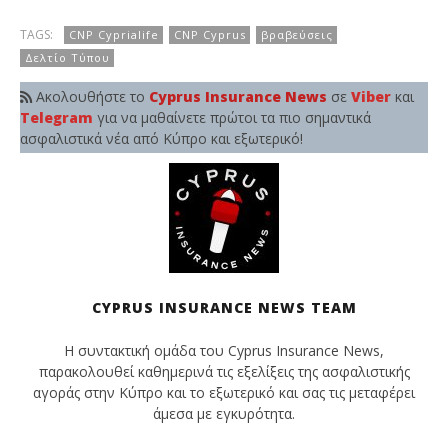
TAGS:
CNP Cyprialife
CNP Cyprus
βραβεύσεις
Δελτίο Τύπου
Ακολουθήστε το
Cyprus Insurance News
σε
Viber
και
Telegram
για να μαθαίνετε πρώτοι τα πιο σημαντικά
ασφαλιστικά νέα από Κύπρο και εξωτερικό!
CYPRUS INSURANCE NEWS TEAM
Η συντακτική ομάδα του Cyprus Insurance News,
παρακολουθεί καθημερινά τις εξελίξεις της ασφαλιστικής
αγοράς στην Κύπρο και το εξωτερικό και σας τις μεταφέρει
άμεσα με εγκυρότητα.