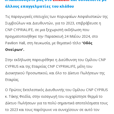
άλλους επαγγελματίες του κλάδου
Τις παραγωγικές επιτυχίες των Κορυφαίων Ασφαλιστικών της
Συμβούλων και Διευθυντών, για το 2023, επιβράβευσε η
CNP CYPRIALIFE, σε μια ξεχωριστή εκδήλωση που
πραγματοποιήθηκε την Παρασκευή 24 Μαΐου 2024, στο
Pavilion Hall, στη Λευκωσία, με θεματικό τίτλο
‘Οδός
Ονείρων’.
NOW VIEWING
Στην εκδήλωση παρευρέθηκε η Διεύθυνση του Ομίλου CNP
CYPRUS και της Εταιρείας CNP CYPRIALIFE, μέλη του
Βράβευσε τους Κορυφαίους Ασφαλιστικούς της
Επ
Διοικητικού Προσωπικού, και όλο το Δίκτυο Πωλήσεων της
Συμβούλους η CNP CYPRIALIFE
Απ
Εταιρίας.
30
30
Μαΐου,
Μαΐ
2024
202
Ο Πρώτος Εκτελεστικός Διευθυντής του Ομίλου CNP CYPRUS
Cyprus
C
Insurance
Ins
κ. Τάκης Φειδία, στην εισαγωγή του ευχαρίστησε θερμά το
News
Ne
Δίκτυο Πωλήσεων για τα πολύ σημαντικά αποτελέσματα τους
Team
Te
το 2023 και τους παρότρυνε να συνεχίσουν σε αυτό τον