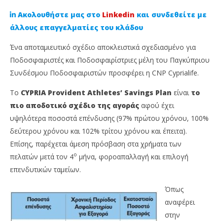
Ακολουθήστε μας στο
Linkedin
και συνδεθείτε με
άλλους επαγγελματίες του κλάδου
Ένα αποταμιευτικό σχέδιο αποκλειστικά σχεδιασμένο για
Ποδοσφαιριστές και Ποδοσφαιρίστριες μέλη του Παγκύπριου
Συνδέσμου Ποδοσφαιριστών προσφέρει η CNP Cyprialife.
Το
CYPRIA Provident Athletes’ Savings Plan
είναι
το
πιο αποδοτικό σχέδιο της αγοράς
αφού έχει
υψηλότερα ποσοστά επένδυσης (97% πρώτου χρόνου, 100%
NOW VIEWING
δεύτερου χρόνου και 102% τρίτου χρόνου και έπειτα).
Επίσης, παρέχεται άμεση πρόσβαση στα χρήματα των
Tο εξειδικευμένο αποταμιευτικό σχέδιο της CNP
Ni
ο
πελατών μετά τον 4
μήνα, φοροαπαλλαγή και επιλογή
Cyprialife για τους ποδοσφαιριστές
ασ
επενδυτικών ταμείων.
29
29
Ιουλίου,
Ιου
2024
202
Όπως
Cyprus
C
Insurance
Ins
αναφέρει
News
Ne
στην
Team
Te