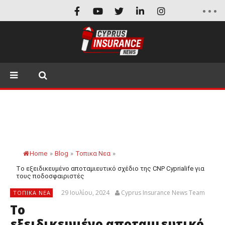
Home
»
Blog
»
Τοπικα Νεα
»
Tο εξειδικευμένο αποταμιευτικό σχέδιο της CNP Cyprialife για
τους ποδοσφαιριστές
29 Ιουλίου, 2024
Cyprus Insurance News Team
ΤΟΠΙΚΑ ΝΕΑ
Tο
εξειδικευμένο αποταμιευτικό