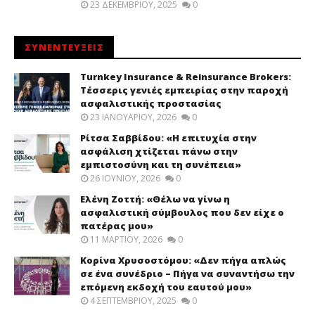
23 ΔΕΚΕΜΒΡΊΟΥ, 2025
0
ΣΥΝΕΝΤΕΥΞΕΙΣ
Turnkey Insurance & Reinsurance Brokers:
Τέσσερις γενιές εμπειρίας στην παροχή
ασφαλιστικής προστασίας
23 ΙΑΝΟΥΑΡΊΟΥ, 2026
0
Ρίτσα Σαββίδου: «Η επιτυχία στην
ασφάλιση χτίζεται πάνω στην
εμπιστοσύνη και τη συνέπεια»
26 ΙΟΥΝΊΟΥ, 2026
0
Ελένη Ζοττή: «Θέλω να γίνω η
ασφαλιστική σύμβουλος που δεν είχε ο
πατέρας μου»
11 ΜΑΡΤΊΟΥ, 2026
0
Κορίνα Χρυσοστόμου: «Δεν πήγα απλώς
σε ένα συνέδριο – Πήγα να συναντήσω την
επόμενη εκδοχή του εαυτού μου»
4 ΣΕΠΤΕΜΒΡΊΟΥ, 2025
0