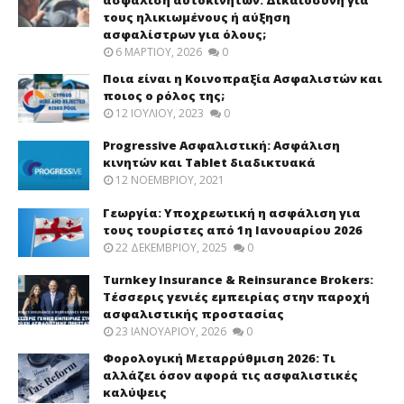
τους ηλικιωμένους ή αύξηση
ασφαλίστρων για όλους;
6 ΜΑΡΤΊΟΥ, 2026
0
Ποια είναι η Κοινοπραξία Ασφαλιστών και
ποιος ο ρόλος της;
12 ΙΟΥΛΊΟΥ, 2023
0
Progressive Ασφαλιστική: Ασφάλιση
κινητών και Tablet διαδικτυακά
12 ΝΟΕΜΒΡΊΟΥ, 2021
Γεωργία: Υποχρεωτική η ασφάλιση για
τους τουρίστες από 1η Ιανουαρίου 2026
22 ΔΕΚΕΜΒΡΊΟΥ, 2025
0
Turnkey Insurance & Reinsurance Brokers:
Τέσσερις γενιές εμπειρίας στην παροχή
ασφαλιστικής προστασίας
23 ΙΑΝΟΥΑΡΊΟΥ, 2026
0
Φορολογική Μεταρρύθμιση 2026: Τι
αλλάζει όσον αφορά τις ασφαλιστικές
καλύψεις