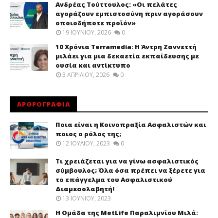
Ανδρέας Τούττουλος: «Οι πελάτες
αγοράζουν εμπιστοσύνη πριν αγοράσουν
οποιοδήποτε προϊόν»
19 ΙΟΥΝΊΟΥ, 2026
0
10 Χρόνια Terramedia: Η Άντρη Ζαννεττή
μιλάει για μια δεκαετία εκπαίδευσης με
ουσία και αντίκτυπο
3 ΑΠΡΙΛΊΟΥ, 2026
0
ΑΡΘΡΟΓΡΑΦΙΑ
Ποια είναι η Κοινοπραξία Ασφαλιστών και
ποιος ο ρόλος της;
12 ΙΟΥΛΊΟΥ, 2023
0
Τι χρειάζεται για να γίνω ασφαλιστικός
σύμβουλος; Όλα όσα πρέπει να ξέρετε για
το επάγγελμα του Ασφαλιστικού
Διαμεσολαβητή!
13 ΙΟΥΝΊΟΥ, 2023
Η Ομάδα της MetLife Παραλιμνίου Μιλά: