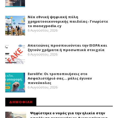
Νέα εθνική ψηφιακή πύλη
χρηματοοικονομικής παιδείας- Γνωρίστε
το moneypedia.cy
6 Αυγούστου, 2026
Απατεώνες προσποιούνται την EIOPA και
ζητούν χρήματα ή προσωπικά στοιχεία
6 Αυγούστου, 2026
Eurolife: Οι τροποποιήσεις στο
Ασφαλιστήριό σας… μόλις έγιναν
πανεύκολες
6 Αυγούστου, 2026
ΔΗΜΟΦΙΛΗ
Ψηφίστηκε ο νομός για την ηλικία στην
ασφάλιση αυτοκινήτων: Δικαιοσύνη για