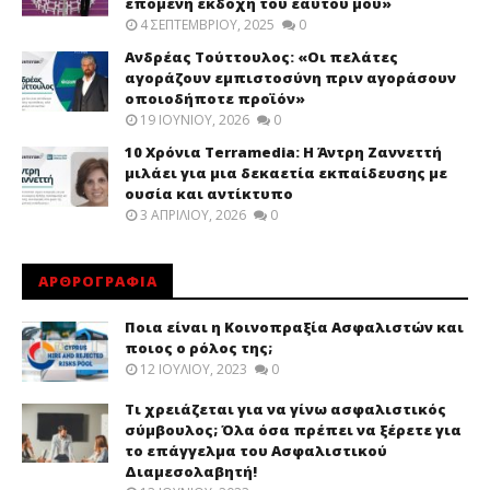
επόμενη εκδοχή του εαυτού μου»
4 ΣΕΠΤΕΜΒΡΊΟΥ, 2025
0
Ανδρέας Τούττουλος: «Οι πελάτες
αγοράζουν εμπιστοσύνη πριν αγοράσουν
οποιοδήποτε προϊόν»
19 ΙΟΥΝΊΟΥ, 2026
0
10 Χρόνια Terramedia: Η Άντρη Ζαννεττή
μιλάει για μια δεκαετία εκπαίδευσης με
ουσία και αντίκτυπο
3 ΑΠΡΙΛΊΟΥ, 2026
0
ΑΡΘΡΟΓΡΑΦΙΑ
Ποια είναι η Κοινοπραξία Ασφαλιστών και
ποιος ο ρόλος της;
12 ΙΟΥΛΊΟΥ, 2023
0
Τι χρειάζεται για να γίνω ασφαλιστικός
σύμβουλος; Όλα όσα πρέπει να ξέρετε για
το επάγγελμα του Ασφαλιστικού
Διαμεσολαβητή!