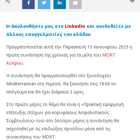
Ακολουθήστε μας στο
Linkedin
και συνδεθείτε με
άλλους επαγγελματίες του κλάδου
Πραγματοποιείται αυτή την Παρασκευή 13 Ιανουαρίου 2023 η
πρώτη συνάντηση της χρονιάς για τα μέλη του
MDRT
Κύπρου
.
Η συνάντηση θα πραγματοποιηθεί στο ξενοδοχείο
Mediterranean στη Λεμεσό, θα ξεκινήσει στις 18:00 το
απόγευμα και θα έχει διάρκεια 2 ώρες.
NOW VIEWING
Στο πρώτο μέρος το θέμα θα είναι η «Πρακτική εφαρμογή
Την Παρασκευή η πρώτη συνάντηση μελών του
Επ
επίτευξης στόχων για κορυφαίους Ασφαλιστικούς
MDRT Κύπρου!
Απ
Σύμβουλους» ενώ στο δεύτερο μέρος η συνάντηση θα
11
11
ασχοληθεί με τις επιδιώξεις προόδου μέσα από τις
Ιανουαρίου,
Ιαν
2023
202
συναντήσεις του MDRT.
Cyprus
C