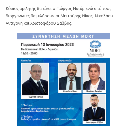
Insurance
Ins
Κύριος ομιλητής θα είναι ο Γιώργος Νατάρ ενώ από τους
News
Ne
Team
Te
διοργανωτές θα μιλήσουν οι Μεττούρης Νίκος, Νικολάου
Αντιγόνη και Χριστοφόρου Σάββας.