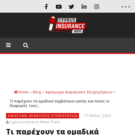
Home
»
Blog
»
Αφιέρωμα Ασφαλίσεις Επιχειρήσεων
»
Τι παρέχουν τα ομαδικά συμβόλαια υγείας και ποιες οι
διαφορές τους...
17 Μαΐου, 2023
ΑΦΙΈΡΩΜΑ ΑΣΦΑΛΊΣΕΙΣ ΕΠΙΧΕΙΡΉΣΕΩΝ
Cyprus Insurance News Team
Τι παρέχουν τα ομαδικά