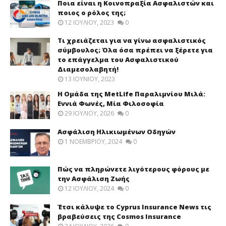
Ποια είναι η Κοινοπραξία Ασφαλιστών και
ποιος ο ρόλος της;
12 ΙΟΥΛΊΟΥ, 2023
0
Τι χρειάζεται για να γίνω ασφαλιστικός
σύμβουλος; Όλα όσα πρέπει να ξέρετε για
το επάγγελμα του Ασφαλιστικού
Διαμεσολαβητή!
13 ΙΟΥΝΊΟΥ, 2023
Η Ομάδα της MetLife Παραλιμνίου Μιλά:
Εννιά Φωνές, Μία Φιλοσοφία
29 ΙΟΥΛΊΟΥ, 2026
0
Ασφάλιση Ηλικιωμένων Οδηγών
1 ΝΟΕΜΒΡΊΟΥ, 2024
0
Πώς να πληρώνετε λιγότερους φόρους με
την Ασφάλιση Ζωής
12 ΙΟΥΛΊΟΥ, 2024
0
Έτσι κάλυψε το Cyprus Insurance News τις
βραβεύσεις της Cosmos Insurance