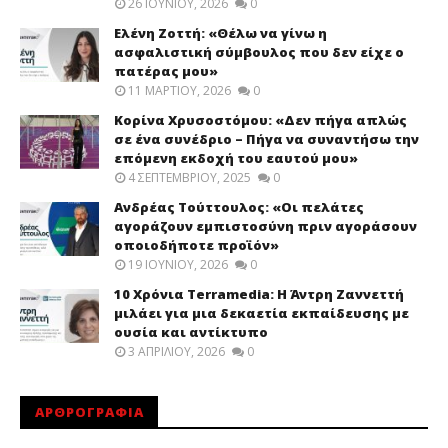
26 ΙΟΥΝΊΟΥ, 2026
0
Ελένη Ζοττή: «Θέλω να γίνω η
ασφαλιστική σύμβουλος που δεν είχε ο
πατέρας μου»
11 ΜΑΡΤΊΟΥ, 2026
0
Κορίνα Χρυσοστόμου: «Δεν πήγα απλώς
σε ένα συνέδριο – Πήγα να συναντήσω την
επόμενη εκδοχή του εαυτού μου»
4 ΣΕΠΤΕΜΒΡΊΟΥ, 2025
0
Ανδρέας Τούττουλος: «Οι πελάτες
αγοράζουν εμπιστοσύνη πριν αγοράσουν
οποιοδήποτε προϊόν»
19 ΙΟΥΝΊΟΥ, 2026
0
10 Χρόνια Terramedia: Η Άντρη Ζαννεττή
μιλάει για μια δεκαετία εκπαίδευσης με
ουσία και αντίκτυπο
3 ΑΠΡΙΛΊΟΥ, 2026
0
ΑΡΘΡΟΓΡΑΦΙΑ