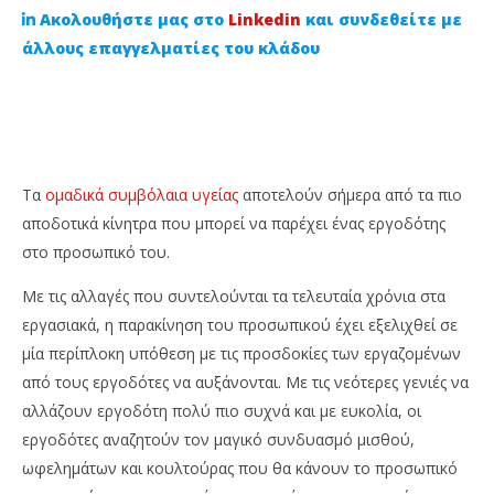
Ακολουθήστε μας στο
Linkedin
και συνδεθείτε με
άλλους επαγγελματίες του κλάδου
Τα
ομαδικά συμβόλαια υγείας
αποτελούν σήμερα από τα πιο
αποδοτικά κίνητρα που μπορεί να παρέχει ένας εργοδότης
στο προσωπικό του.
NOW VIEWING
Με τις αλλαγές που συντελούνται τα τελευταία χρόνια στα
Τι παρέχουν τα ομαδικά συμβόλαια υγείας και
Η 
εργασιακά, η παρακίνηση του προσωπικού έχει εξελιχθεί σε
ποιες οι διαφορές τους με τα ατομικά;
17
μία περίπλοκη υπόθεση με τις προσδοκίες των εργαζομένων
Μαΐ
17
από τους εργοδότες να αυξάνονται. Με τις νεότερες γενιές να
202
Μαΐου,
C
2023
αλλάζουν εργοδότη πολύ πιο συχνά και με ευκολία, οι
Ins
Cyprus
Ne
Insurance
εργοδότες αναζητούν τον μαγικό συνδυασμό μισθού,
Te
News
ωφελημάτων και κουλτούρας που θα κάνουν το προσωπικό
Team