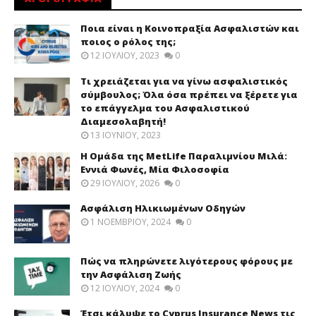
Ποια είναι η Κοινοπραξία Ασφαλιστών και
ποιος ο ρόλος της;
12 ΙΟΥΛΊΟΥ, 2023
0
Τι χρειάζεται για να γίνω ασφαλιστικός
σύμβουλος; Όλα όσα πρέπει να ξέρετε για
το επάγγελμα του Ασφαλιστικού
Διαμεσολαβητή!
13 ΙΟΥΝΊΟΥ, 2023
Η Ομάδα της MetLife Παραλιμνίου Μιλά:
Εννιά Φωνές, Μία Φιλοσοφία
29 ΙΟΥΛΊΟΥ, 2026
0
Ασφάλιση Ηλικιωμένων Οδηγών
1 ΝΟΕΜΒΡΊΟΥ, 2024
0
Πώς να πληρώνετε λιγότερους φόρους με
την Ασφάλιση Ζωής
12 ΙΟΥΛΊΟΥ, 2024
0
Έτσι κάλυψε το Cyprus Insurance News τις