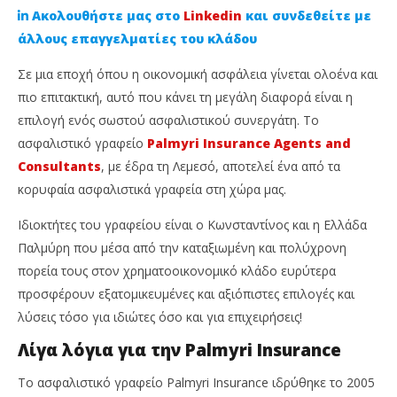
Ακολουθήστε μας στο
Linkedin
και συνδεθείτε με
άλλους επαγγελματίες του κλάδου
Σε μια εποχή όπου η οικονομική ασφάλεια γίνεται ολοένα και
πιο επιτακτική, αυτό που κάνει τη μεγάλη διαφορά είναι η
επιλογή ενός σωστού ασφαλιστικού συνεργάτη. Το
ασφαλιστικό γραφείο
Palmyri Insurance Agents and
Consultants
, με έδρα τη Λεμεσό, αποτελεί ένα από τα
κορυφαία ασφαλιστικά γραφεία στη χώρα μας.
NOW VIEWING
Ιδιοκτήτες του γραφείου είναι ο Κωνσταντίνος και η Ελλάδα
Παλμύρη που μέσα από την καταξιωμένη και πολύχρονη
Palmyri Insurance: Ένα ασφαλιστικό γραφείο με
Θε
πορεία τους στον χρηματοοικονομικό κλάδο ευρύτερα
όραμα και 30 χρόνια εμπειρία
έν
αρ
προσφέρουν εξατομικευμένες και αξιόπιστες επιλογές και
21
Μαρτίου,
21
λύσεις τόσο για ιδιώτες όσο και για επιχειρήσεις!
2025
Μαρ
Cyprus
202
Λίγα λόγια για την Palmyri Insurance
Insurance
C
News
Ins
Team
Ne
Το ασφαλιστικό γραφείο Palmyri Insurance ιδρύθηκε το 2005
Te