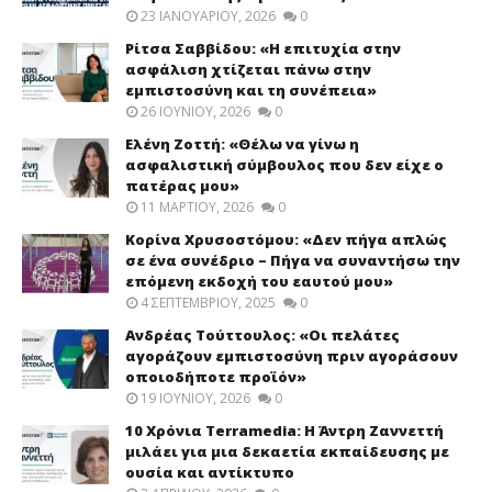
23 ΙΑΝΟΥΑΡΊΟΥ, 2026
0
Ρίτσα Σαββίδου: «Η επιτυχία στην
ασφάλιση χτίζεται πάνω στην
εμπιστοσύνη και τη συνέπεια»
26 ΙΟΥΝΊΟΥ, 2026
0
Ελένη Ζοττή: «Θέλω να γίνω η
ασφαλιστική σύμβουλος που δεν είχε ο
πατέρας μου»
11 ΜΑΡΤΊΟΥ, 2026
0
Κορίνα Χρυσοστόμου: «Δεν πήγα απλώς
σε ένα συνέδριο – Πήγα να συναντήσω την
επόμενη εκδοχή του εαυτού μου»
4 ΣΕΠΤΕΜΒΡΊΟΥ, 2025
0
Ανδρέας Τούττουλος: «Οι πελάτες
αγοράζουν εμπιστοσύνη πριν αγοράσουν
οποιοδήποτε προϊόν»
19 ΙΟΥΝΊΟΥ, 2026
0
10 Χρόνια Terramedia: Η Άντρη Ζαννεττή
μιλάει για μια δεκαετία εκπαίδευσης με
ουσία και αντίκτυπο