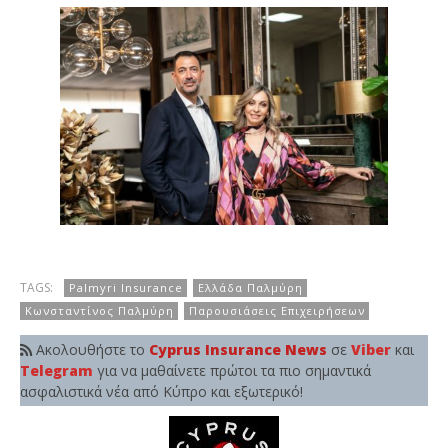
TAGS:
Palmyri Insurance
Ελλάδα Παλμύρη
Κωνσταντίνος Παλμύρη
Παρουσιάσεις Επιχειρήσεων
Ακολουθήστε το
Cyprus Insurance News
σε
Viber
και
Telegram
για να μαθαίνετε πρώτοι τα πιο σημαντικά
ασφαλιστικά νέα από Κύπρο και εξωτερικό!