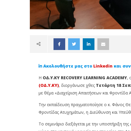
Ακολουθήστε μας στο
Linkedin
και συν
H
ΟΔ.Υ.ΚΥ RECOVERY LEARNING ACADEMY
, 
(ΟΔ.Υ.ΚΥ)
, διοργάνωσε χθες
Τετάρτη 18 Σεπ
με θέμα «Διαχείριση Απαιτήσεων και Φροντίδα 
NOW VIEWING
Την εκπαίδευση πραγματοποίησε ο κ. Φάνος Θε
Φροντίδας Ατυχημάτων, η Διεύθυνση και Υπεύθυ
ΟΔ.Υ.ΚΥ: Ολοκληρώθηκε το
DHD Ins
σεμινάριο για τη Διαχείριση
Σεισμοί
Το σεμινάριο διεξάγεται με την υποστήριξη τη
Απαιτήσεων και τη Φροντίδα
ακόμη π