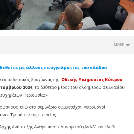
MORE
δεθείτε με άλλους επαγγελματίες του κλάδου
ο εκπαιδευτικός βραχίωνας της
Οδικής Υπηρεσίας Κύπρου
τεμβρίου 2024
, το δεύτερο μέρος του ολοήμερου σεμιναρίου
Ατυχημάτων Περιουσίας».
οφάνους, ενώ στο σεμινάριο συμμετείχαν Λειτουργοί
νοι Τμημάτων της εταιρείας.
urance: Φωτιές,
Το Insurance Media Lab
Ν
, Πλημμύρες κι εσύ
επεκτείνεται στην Ελλάδα σε
α
ς Αρχής Ανάπτυξης Ανθρώπινου Δυναμικού (ΑνΑΔ) και έλαβε
εριμένεις για να
συνεργασία με την Elev8 Hub
&