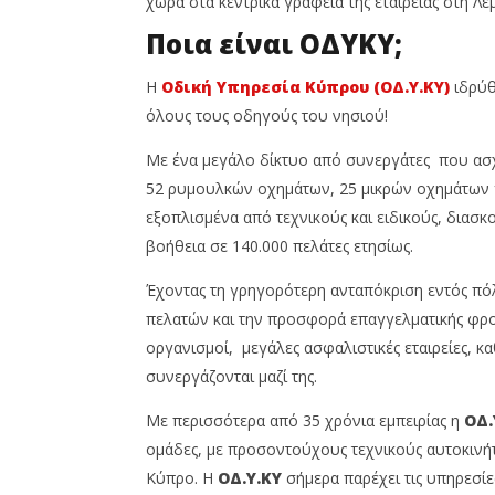
χώρα στα κεντρικά γραφεία της εταιρείας στη Λε
Ατυχημάτων Περιουσίας
ασφαλίσ
19
19
Ποια είναι ΟΔΥΚΥ;
Σεπτεμβρίου,
Σεπτεμβρί
2024
2024
Cyprus
Cyprus
Η
Οδική Υπηρεσία Κύπρου (ΟΔ.Υ.ΚΥ)
ιδρύθ
Insurance
Insurance
όλους τους οδηγούς του νησιού!
News
News
Team
Team
Με ένα μεγάλο δίκτυο από συνεργάτες που ασχο
52 ρυμουλκών οχημάτων, 25 μικρών οχημάτων γ
εξοπλισμένα από τεχνικούς και ειδικούς, διασ
βοήθεια σε 140.000 πελάτες ετησίως.
Έχοντας τη γρηγορότερη ανταπόκριση εντός π
πελατών και την προσφορά επαγγελματικής φρο
οργανισμοί, μεγάλες ασφαλιστικές εταιρείες, κ
συνεργάζονται μαζί της.
Με περισσότερα από 35 χρόνια εμπειρίας η
ΟΔ.
ομάδες, με προσοντούχους τεχνικούς αυτοκινή
Κύπρο. Η
ΟΔ.Υ.ΚΥ
σήμερα παρέχει τις υπηρεσίε