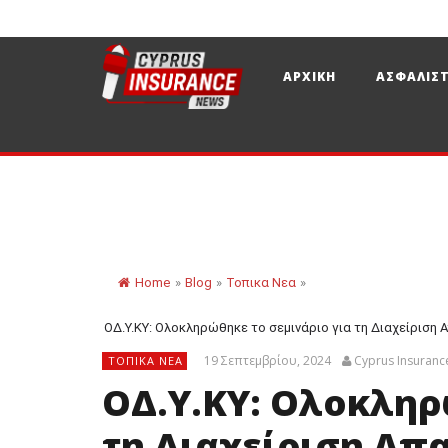
ΑΡΧΙΚΗ
ΑΣΦΑΛΙΣΤ
Home
»
Blog
»
Τοπικα Νεα
»
ΟΔ.Υ.ΚΥ: Ολοκληρώθηκε το σεμινάριο για τη Διαχείριση 
19 Σεπτεμβρίου, 2024
Cyprus Insuran
ΤΟΠΙΚΑ ΝΕΑ
ΟΔ.Υ.ΚΥ: Ολοκληρ
τη Διαχείριση Απ