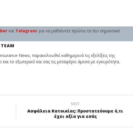
iber
και
Telegram
για να μαθαίνετε πρώτοι τα πιο σημαντικά
 TEAM
nsurance News, παρακολουθεί καθημερινά τις εξελίξεις της
και το εξωτερικό και σας τις μεταφέρει άμεσα με εγκυρότητα.
NEXT
Ασφάλεια Κατοικίας: Προστατεύουμε ό,τι
έχει αξία για εσάς