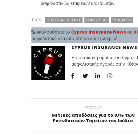
ασφαλιστικών εταιρειών και ιδιωτών.
TAGS:
ODYKY ASISTANCE
εκπαίδευση
σεμινάρια
Ακολουθήστε το
Cyprus Insurance News
σε
V
ασφαλιστικά νέα από Κύπρο και εξωτερικό!
CYPRUS INSURANCE NEWS
Η συντακτική ομάδα του Cyprus I
ασφαλιστικής αγοράς στην Κύπρο 
PREVIOUS
Θετικές αποδόσεις για το 97% των
Επενδυτικών Ταμείων τον Ιούλιο