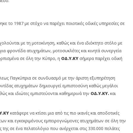
μεσό.
εις το σπίτι σου;
σ
19
Σεπτεμβρίου,
19
2024
ου,
Σε
Cyprus
20
Insurance
ηκε το 1987 με στόχο να παρέχει ποιοτικές οδικές υπηρεσίες σε
News
In
Team
N
T
λούνται με τη μοτοκίνηση, καθώς και ένα ιδιόκτητο στόλο με
ια φροντίδα ατυχημάτων, μοτοσυκλέτες και κινητά συνεργεία
κορπισμένα σε όλη την Κύπρο, η
ΟΔ.Υ.ΚΥ
σήμερα παρέχει οδική
όλεως Παγκύπρια σε συνδυασμό με την άριστη εξυπηρέτηση
ντίδας ατυχημάτων δημιουργεί εμπιστοσύνη καθώς μεγάλοι
αθώς και ιδιώτες εμπιστεύονται καθημερινά την
ΟΔ.Υ.ΚΥ.
και
Υ.ΚΥ
κατάφερε να κτίσει μια από τις πιο ικανές και αποδοτικές
των και εγκεκριμένους εμπειρογνώμονες ατυχημάτων σε όλη την
ς της σε ένα πελατολόγιο που ανέρχεται στις 330.000 πελάτες