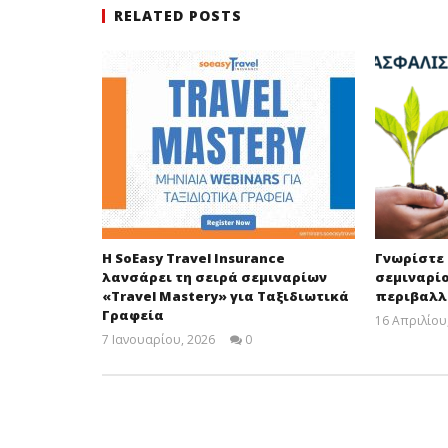
RELATED POSTS
Η SoEasy Travel Insurance
Γνωρίστε 
λανσάρει τη σειρά σεμιναρίων
σεμιναρί
«Travel Mastery» για Ταξιδιωτικά
περιβαλλ
Γραφεία
16 Απριλίου
7 Ιανουαρίου, 2026
0
Cyprus
Insurance
News
Team