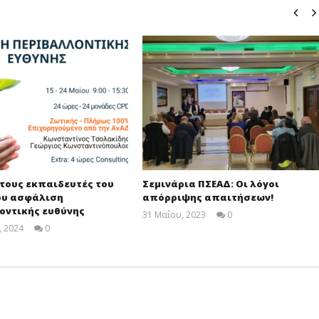
τους εκπαιδευτές του
Σεμινάρια ΠΣΕΑΔ: Οι λόγοι
ου ασφάλιση
απόρριψης απαιτήσεων!
οντικής ευθύνης
31 Μαΐου, 2023
0
Cyprus
, 2024
0
Insurance
Cyprus
News
Insurance
Team
News
Team