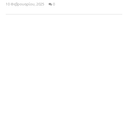
10 Φεβρουαρίου, 2025
0
Cyprus
Insurance
News
Team