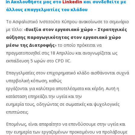
Ακολουθήστε μας στο
Linkedin
και συνδεθείτε με
άλλους επαγγελματίες του κλάδου
To Ασφαλιστικό Ινστιτούτο Κύπρου ανακοίνωσε το σεμινάριο
με τίτλο: «
Ευεξία στον εργασιακό χώρο – Στρατηγικές
αύξησης παραγωγικότητας στον εργασιακό χώρο
µέσω της ∆ιατροφής
» το οποίο πρόκειται να
πραγματοποιηθεί στις 18 Απριλίου και αναγνωρίζεται ως
εκπαίδευση 5 ωρών στο CPD IIC.
NOW VIEWING
Επαγγελµατίες στον επιχειρηµατικό κλάδο αισθάνονται συχνά
υπερβολική κόπωση, καθώς
Νέο σεμινάριο του Ασφαλιστικού Ινστιτούτου:
Ag
εργάζονται για καλύτερα αποτελέσµατα και κέρδη. Αυτή η
Ευεξία στον εργασιακό χώρο
κα
κατάσταση επηρεάζει την υγεία και την
3
3
Απριλίου,
Απρ
ευηµερία τους, οδηγώντας σε σωµατικές και ψυχολογικές
2024
202
Cyprus
C
επιπτώσεις.
Insurance
Ins
News
Ne
Εποµένως, είναι απαραίτητο να επενδύσουµε στην υγεία και
Team
Te
την ευηµερία των εργαζοµένων προκειµένου να προλάβουµε