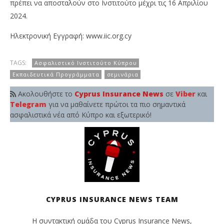
πρέπει να αποσταλούν στο Ινστιτούτο µέχρι τις 16 Απριλίου
2024.
Ηλεκτρονική Εγγραφή: www.iic.org.cy
TAGS:
Ασφαλιστικό Ινστιτούτο Κύπρου
Εκπαιδευτικά Προγράμματα
σεμινάρια
Ακολουθήστε το
Cyprus Insurance News
σε
Viber
και
Telegram
για να μαθαίνετε πρώτοι τα πιο σημαντικά
ασφαλιστικά νέα από Κύπρο και εξωτερικό!
CYPRUS INSURANCE NEWS TEAM
Η συντακτική ομάδα του Cyprus Insurance News,