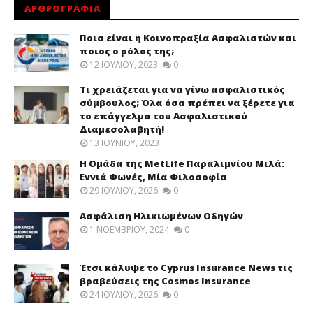
ΑΡΘΡΟΓΡΑΦΙΑ
Ποια είναι η Κοινοπραξία Ασφαλιστών και
ποιος ο ρόλος της;
12 ΙΟΥΛΊΟΥ, 2023
0
Τι χρειάζεται για να γίνω ασφαλιστικός
σύμβουλος; Όλα όσα πρέπει να ξέρετε για
το επάγγελμα του Ασφαλιστικού
Διαμεσολαβητή!
13 ΙΟΥΝΊΟΥ, 2023
Η Ομάδα της MetLife Παραλιμνίου Μιλά:
Εννιά Φωνές, Μία Φιλοσοφία
29 ΙΟΥΛΊΟΥ, 2026
0
Ασφάλιση Ηλικιωμένων Οδηγών
1 ΝΟΕΜΒΡΊΟΥ, 2024
0
Έτσι κάλυψε το Cyprus Insurance News τις
βραβεύσεις της Cosmos Insurance
24 ΙΟΥΛΊΟΥ, 2026
0