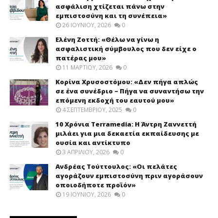
ασφάλιση χτίζεται πάνω στην
εμπιστοσύνη και τη συνέπεια»
26 ΙΟΥΝΊΟΥ, 2026
0
Ελένη Ζοττή: «Θέλω να γίνω η
ασφαλιστική σύμβουλος που δεν είχε ο
πατέρας μου»
11 ΜΑΡΤΊΟΥ, 2026
0
Κορίνα Χρυσοστόμου: «Δεν πήγα απλώς
σε ένα συνέδριο – Πήγα να συναντήσω την
επόμενη εκδοχή του εαυτού μου»
4 ΣΕΠΤΕΜΒΡΊΟΥ, 2025
0
10 Χρόνια Terramedia: Η Άντρη Ζαννεττή
μιλάει για μια δεκαετία εκπαίδευσης με
ουσία και αντίκτυπο
3 ΑΠΡΙΛΊΟΥ, 2026
0
Ανδρέας Τούττουλος: «Οι πελάτες
αγοράζουν εμπιστοσύνη πριν αγοράσουν
οποιοδήποτε προϊόν»
19 ΙΟΥΝΊΟΥ, 2026
0