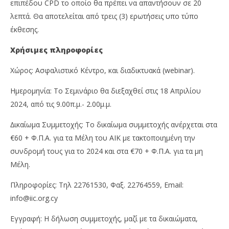
επιπέδου CPD το οποίο θα πρέπει να απαντήσουν σε 20
λεπτά. Θα αποτελείται από τρεις (3) ερωτήσεις υπο τύπο
έκθεσης.
Χρήσιµες πληροφορίες
Xώρος: Ασφαλιστικό Κέντρο, και διαδικτυακά (webinar).
Ηµεροµηνία: Το Σεµινάριο θα διεξαχθεί στις 18 Απριλίου
2024, από τις 9.00π.µ.- 2.00µ.µ.
∆ικαίωµα Συµµετοχής: Το δικαίωµα συµµετοχής ανέρχεται στα
€60 + Φ.Π.Α. για τα Μέλη του ΑΙΚ µε τακτοποιηµένη την
συνδροµή τους για το 2024 και στα €70 + Φ.Π.Α. για τα µη
Μέλη.
Πληροφορίες: Τηλ 22761530, Φαξ. 22764559, Εmail:
info@iic.org.cy
Εγγραφή: Η δήλωση συµµετοχής, µαζί µε τα δικαιώµατα,