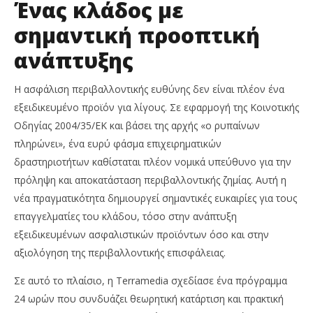
Ένας κλάδος με
Μαΐου,
Ins
2026
Ne
Cyprus
σημαντική προοπτική
Te
Insurance
News
ανάπτυξης
Team
Η ασφάλιση περιβαλλοντικής ευθύνης δεν είναι πλέον ένα
εξειδικευμένο προϊόν για λίγους. Σε εφαρμογή της Κοινοτικής
Οδηγίας 2004/35/ΕΚ και βάσει της αρχής «ο ρυπαίνων
πληρώνει», ένα ευρύ φάσμα επιχειρηματικών
δραστηριοτήτων καθίσταται πλέον νομικά υπεύθυνο για την
πρόληψη και αποκατάσταση περιβαλλοντικής ζημίας. Αυτή η
νέα πραγματικότητα δημιουργεί σημαντικές ευκαιρίες για τους
επαγγελματίες του κλάδου, τόσο στην ανάπτυξη
εξειδικευμένων ασφαλιστικών προϊόντων όσο και στην
αξιολόγηση της περιβαλλοντικής επισφάλειας.
Σε αυτό το πλαίσιο, η Terramedia σχεδίασε ένα πρόγραμμα
24 ωρών που συνδυάζει θεωρητική κατάρτιση και πρακτική