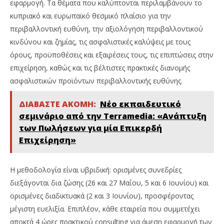
εφαρμογή. Τα θέματα που καλύπτονται περιλαμβάνουν το
κυπριακό και ευρωπαϊκό θεσμικό πλαίσιο για την
περιβαλλοντική ευθύνη, την αξιολόγηση περιβαλλοντικού
κινδύνου και ζημίας, τις ασφαλιστικές καλύψεις με τους
όρους, προϋποθέσεις και εξαιρέσεις τους, τις επιπτώσεις στην
επιχείρηση, καθώς και τις βέλτιστες πρακτικές διανομής
ασφαλιστικών προϊόντων περιβαλλοντικής ευθύνης.
ΔΙΑΒΑΣΤΕ ΑΚΟΜΗ:
Νέο εκπαιδευτικό
σεμινάριο από την Terramedia: «Ανάπτυξη
των Πωλήσεων για μία Επικερδή
Επιχείρηση»
Η μεθοδολογία είναι υβριδική: ορισμένες συνεδρίες
διεξάγονται δια ζώσης (26 και 27 Μαΐου, 5 και 6 Ιουνίου) και
ορισμένες διαδικτυακά (2 και 3 Ιουνίου), προσφέροντας
μέγιστη ευελιξία. Επιπλέον, κάθε εταιρεία που συμμετέχει
αποκτά 4 ώρες πρακτικού consulting για άμεση εφαρμογή των