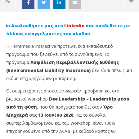
Ακολουθήστε μας στο
Linkedin
και συνδεθείτε με
άλλους επαγγελματίες του κλάδου
Η Terramedia Interactive προτείνει ένα εκπαιδευτικό
πρόγραμμα που ξεφεύγει από τα συνηθισμένα. Το
πρόγραμμα
Ασφάλιση Περιβαλλοντικής Ευθύνης
(Environmental Liability Insurance)
δεν είναι απλώς μια
ακόμη επιχορηγούμενη κατάρτιση.
Οι συμμετέχοντες αποκτούν δωρεάν πρόσβαση και στο
NOW VIEWING
βιωματικό workshop
Bee Leadership – Leadership μέσα
από τη φύση
, που θα πραγματοποιηθεί στον
Όρο
Μοναδική Ευκαιρία από την Terramedia –
Ag
Μαχαιρά
στις
13 Ιουνίου 2026
. Και το σύνολο,
Ασφάλιση Περιβαλλοντικής Ευθύνης και Bee
κα
Leadership: Ένα πρόγραμμα που συνδυάζει
συμπεριλαμβανομένου και του workshop, είναι 100%
8
εξειδίκευση με ηγεσία
Μαΐ
επιχορηγούμενο από την ΑνΑΔ, με καθαρό κόστος €0.
202
8
C