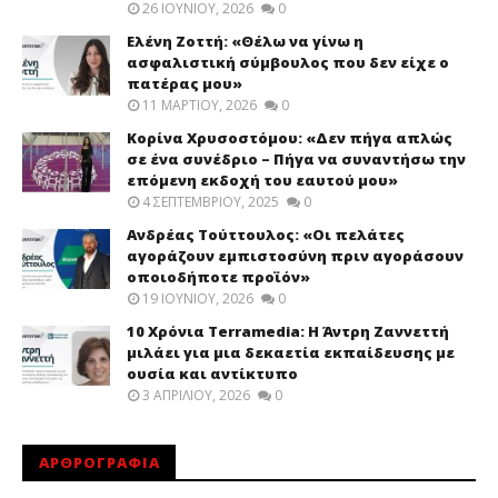
26 ΙΟΥΝΊΟΥ, 2026
0
Ελένη Ζοττή: «Θέλω να γίνω η
ασφαλιστική σύμβουλος που δεν είχε ο
πατέρας μου»
11 ΜΑΡΤΊΟΥ, 2026
0
Κορίνα Χρυσοστόμου: «Δεν πήγα απλώς
σε ένα συνέδριο – Πήγα να συναντήσω την
επόμενη εκδοχή του εαυτού μου»
4 ΣΕΠΤΕΜΒΡΊΟΥ, 2025
0
Ανδρέας Τούττουλος: «Οι πελάτες
αγοράζουν εμπιστοσύνη πριν αγοράσουν
οποιοδήποτε προϊόν»
19 ΙΟΥΝΊΟΥ, 2026
0
10 Χρόνια Terramedia: Η Άντρη Ζαννεττή
μιλάει για μια δεκαετία εκπαίδευσης με
ουσία και αντίκτυπο
3 ΑΠΡΙΛΊΟΥ, 2026
0
ΑΡΘΡΟΓΡΑΦΙΑ