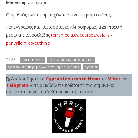
leadership στη φύση.
Ο αριθμός των συμμετεχόντων είναι περιορισμένος.
Για εγγραφές και περισσότερες πληροφορίες:
22511090
ή
μέσω της ιστοσελίδας
terramedia.cy/courses/asfalisi-
perivallontikis-euthinis
TAGS:
Terramedia
Terramedia Interactive
Ασφάλιση περιβαλλλοντικής ευθύνης
ηγεσία
Ακολουθήστε το
Cyprus Insurance News
σε
Viber
και
Telegram
για να μαθαίνετε πρώτοι τα πιο σημαντικά
ασφαλιστικά νέα από Κύπρο και εξωτερικό!