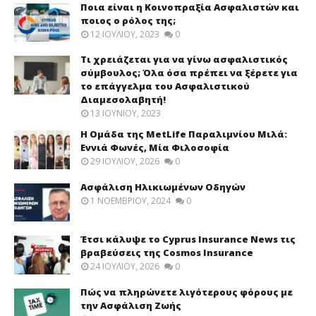
Ποια είναι η Κοινοπραξία Ασφαλιστών και
ποιος ο ρόλος της;
12 ΙΟΥΛΊΟΥ, 2023
0
Τι χρειάζεται για να γίνω ασφαλιστικός
σύμβουλος; Όλα όσα πρέπει να ξέρετε για
το επάγγελμα του Ασφαλιστικού
Διαμεσολαβητή!
13 ΙΟΥΝΊΟΥ, 2023
Η Ομάδα της MetLife Παραλιμνίου Μιλά:
Εννιά Φωνές, Μία Φιλοσοφία
29 ΙΟΥΛΊΟΥ, 2026
0
Ασφάλιση Ηλικιωμένων Οδηγών
1 ΝΟΕΜΒΡΊΟΥ, 2024
0
Έτσι κάλυψε το Cyprus Insurance News τις
βραβεύσεις της Cosmos Insurance
24 ΙΟΥΛΊΟΥ, 2026
0
Πώς να πληρώνετε λιγότερους φόρους με
την Ασφάλιση Ζωής