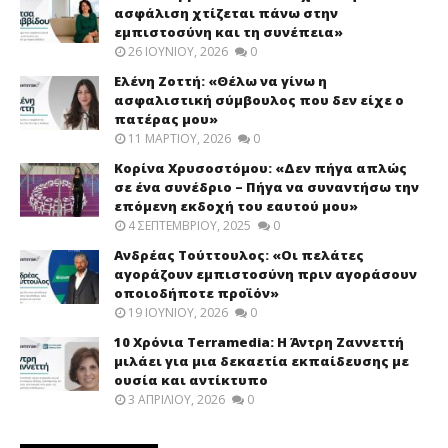
ασφάλιση χτίζεται πάνω στην
εμπιστοσύνη και τη συνέπεια»
26 ΙΟΥΝΊΟΥ, 2026
0
Ελένη Ζοττή: «Θέλω να γίνω η
ασφαλιστική σύμβουλος που δεν είχε ο
πατέρας μου»
11 ΜΑΡΤΊΟΥ, 2026
0
Κορίνα Χρυσοστόμου: «Δεν πήγα απλώς
σε ένα συνέδριο – Πήγα να συναντήσω την
επόμενη εκδοχή του εαυτού μου»
4 ΣΕΠΤΕΜΒΡΊΟΥ, 2025
0
Ανδρέας Τούττουλος: «Οι πελάτες
αγοράζουν εμπιστοσύνη πριν αγοράσουν
οποιοδήποτε προϊόν»
19 ΙΟΥΝΊΟΥ, 2026
0
10 Χρόνια Terramedia: Η Άντρη Ζαννεττή
μιλάει για μια δεκαετία εκπαίδευσης με
ουσία και αντίκτυπο
3 ΑΠΡΙΛΊΟΥ, 2026
0