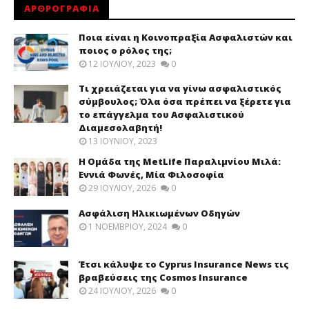
ΑΡΘΡΟΓΡΑΦΙΑ
Ποια είναι η Κοινοπραξία Ασφαλιστών και
ποιος ο ρόλος της;
12 ΙΟΥΛΊΟΥ, 2023
0
Τι χρειάζεται για να γίνω ασφαλιστικός
σύμβουλος; Όλα όσα πρέπει να ξέρετε για
το επάγγελμα του Ασφαλιστικού
Διαμεσολαβητή!
13 ΙΟΥΝΊΟΥ, 2023
Η Ομάδα της MetLife Παραλιμνίου Μιλά:
Εννιά Φωνές, Μία Φιλοσοφία
29 ΙΟΥΛΊΟΥ, 2026
0
Ασφάλιση Ηλικιωμένων Οδηγών
1 ΝΟΕΜΒΡΊΟΥ, 2024
0
Έτσι κάλυψε το Cyprus Insurance News τις
βραβεύσεις της Cosmos Insurance
24 ΙΟΥΛΊΟΥ, 2026
0