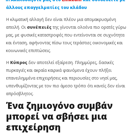
άλλους επαγγελματίες του κλάδου
Η κλιματική αλλαγή δεν είναι πλέον μια απομακρυσμένη
απειλή. Οι
συνέπειές
της γίνονται ολοένα πιο ορατές γύρω
μας, με φυσικές καταστροφές που εντείνονται σε συχνότητα
και ένταση, αφήνοντας πίσω τους τεράστιες οικονομικές και
κοινωνικές επιπτώσεις.
Η
Κύπρος
δεν αποτελεί εξαίρεση. Πλημμύρες, δασικές
NOW VIEWING
πυρκαγιές και ακραία καιρικά φαινόμενα έχουν πλήξει
επανειλημμένα επιχειρήσεις και περιουσίες στο νησί μας,
Κλιματική Αλλαγή και Επιχειρήσεις: Η Ασφάλιση
Επ
υπενθυμίζοντας με τον πιο άμεσο τρόπο ότι κανείς δεν είναι
δεν είναι πολυτέλεια, είναι ανάγκη
Απ
απρόσβλητος.
19
19
Ιουνίου,
Ιου
Ένα ζημιογόνο συμβάν
2026
202
Cyprus
C
Insurance
Ins
μπορεί να σβήσει μια
News
Ne
Team
Te
επιχείρηση