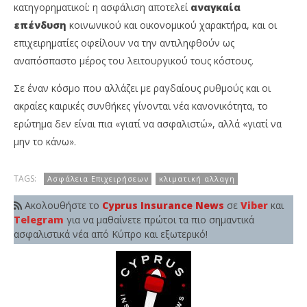
κατηγορηματικοί: η ασφάλιση αποτελεί
αναγκαία
επένδυση
κοινωνικού και οικονομικού χαρακτήρα, και οι
επιχειρηματίες οφείλουν να την αντιληφθούν ως
αναπόσπαστο μέρος του λειτουργικού τους κόστους.
Σε έναν κόσμο που αλλάζει με ραγδαίους ρυθμούς και οι
ακραίες καιρικές συνθήκες γίνονται νέα κανονικότητα, το
ερώτημα δεν είναι πια «γιατί να ασφαλιστώ», αλλά «γιατί να
μην το κάνω».
TAGS:
Ασφάλεια Επιχειρήσεων
κλιματική αλλαγη
Ακολουθήστε το
Cyprus Insurance News
σε
Viber
και
Telegram
για να μαθαίνετε πρώτοι τα πιο σημαντικά
ασφαλιστικά νέα από Κύπρο και εξωτερικό!