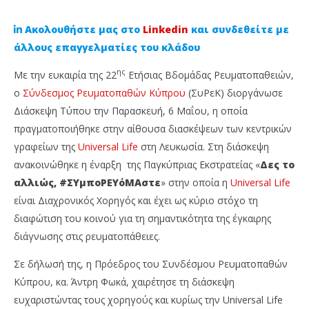
Ακολουθήστε μας στο
Linkedin
και συνδεθείτε με
άλλους επαγγελματίες του κλάδου
ης
Με την ευκαιρία της 22
Ετήσιας Βδομάδας Ρευματοπαθειών,
ο
Σύνδεσμος Ρευματοπαθών Κύπρου
(ΣυΡεΚ) διοργάνωσε
Διάσκεψη Τύπου την Παρασκευή, 6 Μαΐου, η οποία
πραγματοποιήθηκε στην αίθουσα διασκέψεων των κεντρικών
γραφείων της
Universal Life
στη Λευκωσία. Στη διάσκεψη
ανακοινώθηκε η έναρξη της Παγκύπριας Εκστρατείας «
Δες το
αλλιώς, #ΣΥμποΡΕΥόΜΑστε
» στην οποία η
Universal Life
NOW VIEWING
είναι Διαχρονικός Χορηγός και έχει ως κύριο στόχο τη
Η Universal Life στηρίζει για 20η συνεχή χρονιά
Ag
διαφώτιση του κοινού για τη σημαντικότητα της έγκαιρης
τον Σύνδεσμο Ρευματοπαθών Κύπρου
κα
διάγνωσης στις ρευματοπάθειες.
10
10
Μαΐου,
Μαΐ
Σε δήλωσή της, η Πρόεδρος του Συνδέσμου Ρευματοπαθών
2022
202
Cyprus
C
Κύπρου, κα. Άντρη Φωκά, χαιρέτησε τη διάσκεψη
Insurance
Ins
ευχαριστώντας τους χορηγούς και κυρίως την Universal Life
News
Ne