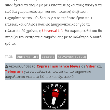
αποδέχεται τα άτομα με ρευματοπάθειες και τους παρέχει τα
εφόδια για μια καλύτερη και πιο ποιοτική διαβίωση.
Ευχαρίστησε τον Σύνδεσμο για το τεράστιο έργο που
επιτελεί και δήλωσε πως ως Διαχρονικός Χορηγός τα
τελευταία 20 χρόνια, η
Universal Life
θα συμπορευθεί και θα
στηρίξει την εκστρατεία ενημέρωσης με το καλύτερο δυνατό
τρόπο.
TAGS:
Universal Life
δράσεις
Κοινωνικη Ευθυνη
Ακολουθήστε το
Cyprus Insurance News
σε
Viber
και
Telegram
για να μαθαίνετε πρώτοι τα πιο σημαντικά
ασφαλιστικά νέα από Κύπρο και εξωτερικό!