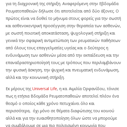
Team
Te
για τη διαχρονική της στήριξη. Αναφερόμενη στην Εβδομάδα
Ρευματοπαθειών δήλωσε ότι αποτελείται από δύο άξονες. Ο
πρώτος είναι να δοθεί το μήνυμα στους φορείς για την σωστή
και ασθενοκεντρική προσέγγιση στην θεραπεία των ασθενών,
με σωστή ποιοτική αποκατάσταση, ψυχολογική στήριξη και
γενικά την σφαιρική αντιμετώπιση των ρευματικών παθήσεων
από όλους τους επαγγελματίες υγείας και ο δεύτερος η
ενδυνάμωση των ασθενών μέσα από την εκπαίδευση και την
επαναδραστηριοποίησή τους με τρόπους που περιλαμβάνουν
την φυσική άσκηση, την ψυχική και πνευματική ενδυνάμωση,
αλλά και την κοινωνική στήριξη.
Εκ μέρους της
Universal Life
, η κα. Αιμιλία Ορφανίδου, τόνισε
πως η ετήσια Βδομάδα Ρευματοπαθειών αποτελεί πλέον ένα
θεσμό ο οποίος κάθε χρόνο πετυχαίνει όλο και
περισσότερα, όχι μόνο σε θέματα διαφώτισης του κοινού
αλλά και για την ευαισθητοποίηση όλων ώστε να μπορούμε
να συμβάλουμε σε μια πιο πολιτισμένη κοινωνία που