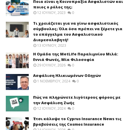
Ποια είναι η Κοινοπραξία Ασφαλιστών και
ποιος ο ρόλος της;
12 ΙΟΥΛΊΟΥ, 2023
0
Τι χρειάζεται για να γίνω ασφαλιστικός
σύμβουλος; Όλα όσα πρέπει να ξέρετε για
το επάγγελμα του Ασφαλιστικού
Διαμεσολαβητή!
13 ΙΟΥΝΊΟΥ, 2023
Η Ομάδα της MetLife Παραλιμνίου Μιλά:
Εννιά Φωνές, Μία Φιλοσοφία
29 ΙΟΥΛΊΟΥ, 2026
0
Ασφάλιση Ηλικιωμένων Οδηγών
1 ΝΟΕΜΒΡΊΟΥ, 2024
0
Πώς να πληρώνετε λιγότερους φόρους με
την Ασφάλιση Ζωής
12 ΙΟΥΛΊΟΥ, 2024
0
Έτσι κάλυψε το Cyprus Insurance News τις
βραβεύσεις της Cosmos Insurance
24 ΙΟΥΛΊΟΥ, 2026
0