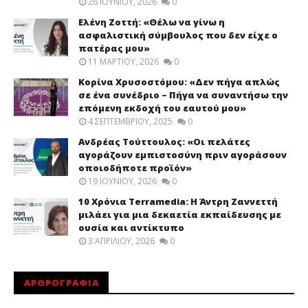
26 ΙΟΥΝΊΟΥ, 2026
0
Ελένη Ζοττή: «Θέλω να γίνω η
ασφαλιστική σύμβουλος που δεν είχε ο
πατέρας μου»
11 ΜΑΡΤΊΟΥ, 2026
0
Κορίνα Χρυσοστόμου: «Δεν πήγα απλώς
σε ένα συνέδριο – Πήγα να συναντήσω την
επόμενη εκδοχή του εαυτού μου»
4 ΣΕΠΤΕΜΒΡΊΟΥ, 2025
0
Ανδρέας Τούττουλος: «Οι πελάτες
αγοράζουν εμπιστοσύνη πριν αγοράσουν
οποιοδήποτε προϊόν»
19 ΙΟΥΝΊΟΥ, 2026
0
10 Χρόνια Terramedia: Η Άντρη Ζαννεττή
μιλάει για μια δεκαετία εκπαίδευσης με
ουσία και αντίκτυπο
3 ΑΠΡΙΛΊΟΥ, 2026
0
ΑΡΘΡΟΓΡΑΦΙΑ