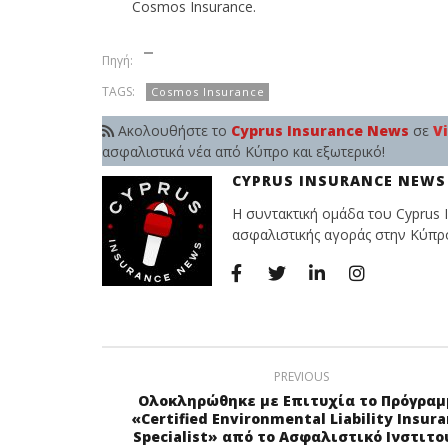
Cosmos Insurance.
Πηγή:
TAGS:
Cosmos Insurance
Ακολουθήστε το
Cyprus Insurance News
σε
V
ασφαλιστικά νέα από Κύπρο και εξωτερικό!
CYPRUS INSURANCE NEWS
Η συντακτική ομάδα του Cyprus I
ασφαλιστικής αγοράς στην Κύπρο 
PREVIOUS
Ολοκληρώθηκε με Επιτυχία το Πρόγραμ
«Certified Environmental Liability Insur
Specialist» από το Ασφαλιστικό Ινστιτο