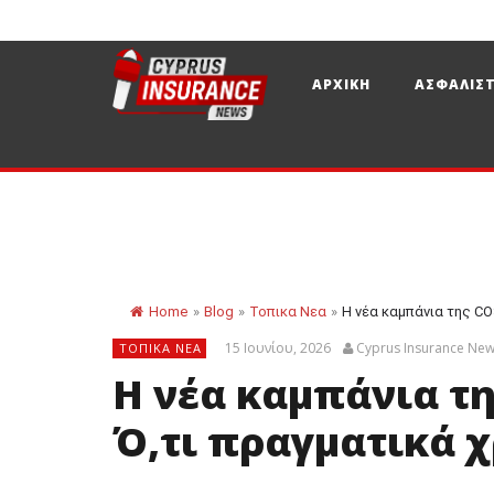
ΑΡΧΙΚΗ
ΑΣΦΑΛΙΣΤ
Home
»
Blog
»
Τοπικα Νεα
»
Η νέα καμπάνια της CO
15 Ιουνίου, 2026
Cyprus Insurance Ne
ΤΟΠΙΚΑ ΝΕΑ
Η νέα καμπάνια τ
Ό,τι πραγματικά χ