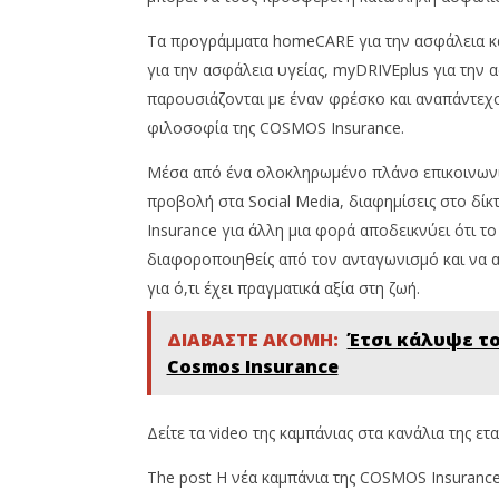
Team
Team
Τα προγράμματα homeCARE για την ασφάλεια κα
για την ασφάλεια υγείας, myDRIVEplus για την 
παρουσιάζονται με έναν φρέσκο και αναπάντεχ
φιλοσοφία της COSMOS Insurance.
Μέσα από ένα ολοκληρωμένο πλάνο επικοινωνίας 
προβολή στα Social Media, διαφημίσεις στο δίκ
Insurance για άλλη μια φορά αποδεικνύει ότι το
διαφοροποιηθείς από τον ανταγωνισμό και να α
για ό,τι έχει πραγματικά αξία στη ζωή.
ΔΙΑΒΑΣΤΕ ΑΚΟΜΗ:
Έτσι κάλυψε το
Cosmos Insurance
Δείτε τα video της καμπάνιας στα κανάλια της ετ
The post Η νέα καμπάνια της COSMOS Insurance: 