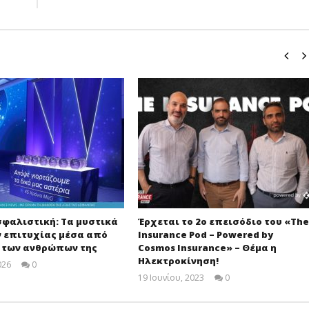
σφαλιστική: Τα μυστικά
Έρχεται το 2ο επεισόδιο του «The
ν επιτυχίας μέσα από
Insurance Pod – Powered by
ς των ανθρώπων της
Cosmos Insurance» – Θέμα η
Ηλεκτροκίνηση!
026
0
Cyprus
19 Ιουνίου, 2023
0
Insurance
Cyprus
News
Insurance
Team