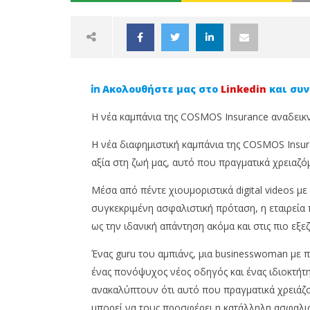
Ακολουθήστε μας στο
Linkedin
και συν
Η νέα καμπάνια της COSMOS Insurance αναδεικνύ
Η νέα διαφημιστική καμπάνια της COSMOS Insura
αξία στη ζωή μας, αυτό που πραγματικά χρειαζό
NOW VIEWING
Μέσα από πέντε χιουμοριστικά digital videos μ
Η νέα καμπάνια της COSMOS
Agridiot
συγκεκριμένη ασφαλιστική πρόταση, η εταιρεία
Insurance: Ό,τι πραγματικά
Term Ασ
ως την ιδανική απάντηση ακόμα και στις πιο εξε
χρειάζεται ασφάλεια!
καλύτερ
15
15
Ένας guru του αμπιάνς, μια businesswoman με 
Ιουνίου,
Ιουνίου,
ένας πονόψυχος νέος οδηγός και ένας ιδιοκτήτη
2026
2026
Cyprus
Cyprus
ανακαλύπτουν ότι αυτό που πραγματικά χρειάζο
Insurance
Insurance
News
News
μπορεί να τους προσφέρει η κατάλληλη ασφαλισ