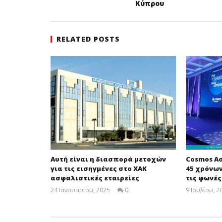
Κύπρου
RELATED POSTS
Αυτή είναι η διασπορά μετοχών
Cosmos Α
για τις εισηγμένες στο ΧΑΚ
45 χρόνω
ασφαλιστικές εταιρείες
τις φωνέ
24 Ιανουαρίου, 2025
0
9 Ιουλίου, 2
Cyprus
Insurance
News
Team