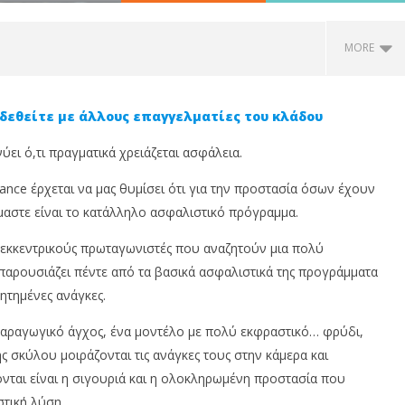
MORE
δεθείτε με άλλους επαγγελματίες του κλάδου
ει ό,τι πραγματικά χρειάζεται ασφάλεια.
nce έρχεται να μας θυμίσει ότι για την προστασία όσων έχουν
μαστε είναι το κατάλληλο ασφαλιστικό πρόγραμμα.
ε εκκεντρικούς πρωταγωνιστές που αναζητούν μια πολύ
is Insurance: Πότε η
Anytime: Φεύγεις διακοπές;
S
 παρουσιάζει πέντε από τα βασικά ασφαλιστικά της προγράμματα
φάλιση είναι η
Προστάτευσε την επιχείρησή
κ
ζητημένες ανάγκες.
η επιλογή;
σου πριν κλείσεις
τ
τ
15
παραγωγικό άγχος, ένα μοντέλο με πολύ εκφραστικό… φρύδι,
Ιουνίου,
15
ς σκύλου μοιράζονται τις ανάγκες τους στην κάμερα και
2026
Ιο
Cyprus
20
νται είναι η σιγουριά και η ολοκληρωμένη προστασία που
Insurance
News
In
τική λύση.