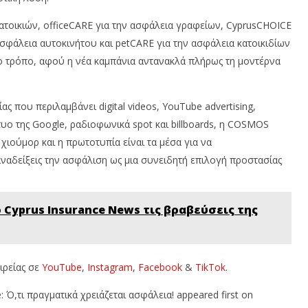
Team
N
T
τοικιών, officeCARE για την ασφάλεια γραφείων, CyprusCHOICE
ασφάλεια αυτοκινήτου και petCARE για την ασφάλεια κατοικιδίων
ο τρόπο, αφού η νέα καμπάνια αντανακλά πλήρως τη μοντέρνα
που περιλαμβάνει digital videos, YouTube advertising,
τυο της Google, ραδιοφωνικά spot και billboards, η COSMOS
 χιούμορ και η πρωτοτυπία είναι τα μέσα για να
ναδείξεις την ασφάλιση ως μια συνειδητή επιλογή προστασίας
 Cyprus Insurance News τις βραβεύσεις της
αιρείας σε
YouTube
,
Instagram
,
Facebook
&
TikTok
.
Ό,τι πραγματικά χρειάζεται ασφάλεια! appeared first on