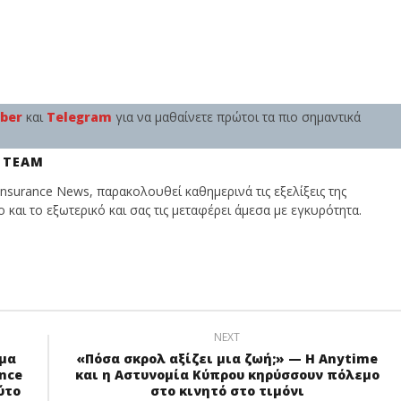
iber
και
Telegram
για να μαθαίνετε πρώτοι τα πιο σημαντικά
 TEAM
nsurance News, παρακολουθεί καθημερινά τις εξελίξεις της
και το εξωτερικό και σας τις μεταφέρει άμεσα με εγκυρότητα.
NEXT
μα
«Πόσα σκρολ αξίζει μια ζωή;» — Η Anytime
ance
και η Αστυνομία Κύπρου κηρύσσουν πόλεμο
ύτο
στο κινητό στο τιμόνι