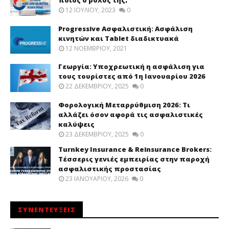
ποιος ο ρόλος της;
12 ΙΟΥΛΊΟΥ, 2023
0
Progressive Ασφαλιστική: Ασφάλιση
κινητών και Tablet διαδικτυακά
12 ΝΟΕΜΒΡΊΟΥ, 2021
Γεωργία: Υποχρεωτική η ασφάλιση για
τους τουρίστες από 1η Ιανουαρίου 2026
22 ΔΕΚΕΜΒΡΊΟΥ, 2025
0
Φορολογική Μεταρρύθμιση 2026: Τι
αλλάζει όσον αφορά τις ασφαλιστικές
καλύψεις
23 ΔΕΚΕΜΒΡΊΟΥ, 2025
0
Turnkey Insurance & Reinsurance Brokers:
Τέσσερις γενιές εμπειρίας στην παροχή
ασφαλιστικής προστασίας
23 ΙΑΝΟΥΑΡΊΟΥ, 2026
0
ΣΥΝΕΝΤΕΥΞΕΙΣ