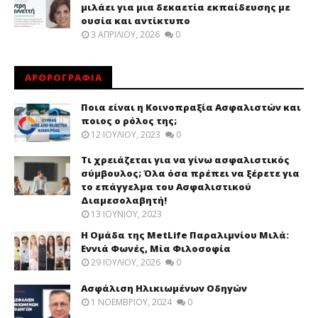
μιλάει για μια δεκαετία εκπαίδευσης με
ουσία και αντίκτυπο
3 ΑΠΡΙΛΊΟΥ, 2026
0
ΑΡΘΡΟΓΡΑΦΙΑ
Ποια είναι η Κοινοπραξία Ασφαλιστών και
ποιος ο ρόλος της;
12 ΙΟΥΛΊΟΥ, 2023
0
Τι χρειάζεται για να γίνω ασφαλιστικός
σύμβουλος; Όλα όσα πρέπει να ξέρετε για
το επάγγελμα του Ασφαλιστικού
Διαμεσολαβητή!
13 ΙΟΥΝΊΟΥ, 2023
Η Ομάδα της MetLife Παραλιμνίου Μιλά:
Εννιά Φωνές, Μία Φιλοσοφία
29 ΙΟΥΛΊΟΥ, 2026
0
Ασφάλιση Ηλικιωμένων Οδηγών
1 ΝΟΕΜΒΡΊΟΥ, 2024
0