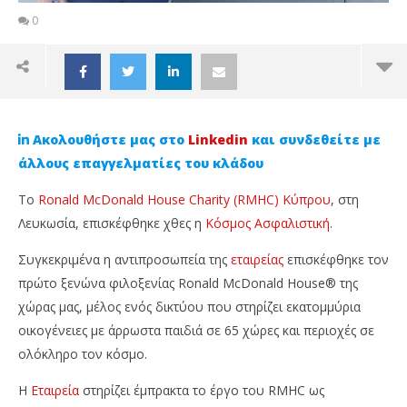
0
Ακολουθήστε μας στο
Linkedin
και συνδεθείτε με
άλλους επαγγελματίες του κλάδου
Το
Ronald McDonald House Charity (RMHC) Κύπρου
, στη
Λευκωσία, επισκέφθηκε χθες η
Κόσμος Ασφαλιστική
.
Συγκεκριμένα η αντιπροσωπεία της
εταιρείας
επισκέφθηκε τον
πρώτο ξενώνα φιλοξενίας Ronald McDonald House® της
χώρας μας, μέλος ενός δικτύου που στηρίζει εκατομμύρια
οικογένειες με άρρωστα παιδιά σε 65 χώρες και περιοχές σε
NOW VIEWING
ολόκληρο τον κόσμο.
Η Κόσμος Ασφαλιστική επισκέφθηκε το Ronald
Ag
Η
Εταιρεία
στηρίζει έμπρακτα το έργο του RMHC ως
McDonald House Charity (RMHC) Κύπρου
κα