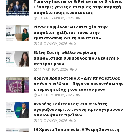
Turnkey Insurance & Reinsurance Brokers:
Τέσσερις γενιές εμπειρίας στην παροχή
ασφαλιστικής προστασίας
23 ΙΑΝΟΥΑΡΊΟΥ, 2026
0
Ρίτσα Σαββίδου: «Η επιτυχία στην
ασφάλιση χτίζεται πάνω στην
εμπιστοσύνη και τη συνέπεια»
26 ΙΟΥΝΊΟΥ, 2026
0
Ελένη Ζοττή: «Θέλω να γίνω η
ασφαλιστική σύμβουλος που δεν είχε ο
πατέρας μου»
11 ΜΑΡΤΊΟΥ, 2026
0
Κορίνα Χρυσοστόμου: «Δεν πήγα απλώς
σε ένα συνέδριο – Πήγα να συναντήσω την
επόμενη εκδοχή του εαυτού μου»
4 ΣΕΠΤΕΜΒΡΊΟΥ, 2025
0
Ανδρέας Τούττουλος: «Οι πελάτες
αγοράζουν εμπιστοσύνη πριν αγοράσουν
οποιοδήποτε προϊόν»
19 ΙΟΥΝΊΟΥ, 2026
0
10 Χρόνια Terramedia: Η Άντρη Ζαννεττή