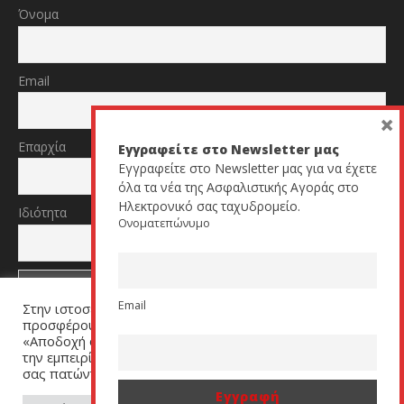
Όνομα
Email
×
Επαρχία
Εγγραφείτε στο Newsletter μας
Εγγραφείτε στο Newsletter μας για να έχετε
όλα τα νέα της Ασφαλιστικής Αγοράς στο
Ηλεκτρονικό σας ταχυδρομείο.
Ιδιότητα
Ονοματεπώνυμο
Email
Στην ιστοσελίδα μας χρησιμοποιούμε cookies για να σας
TikTok
YouTube
προσφέρουμε μία εξατομικευμένη εμπειρία. Πατήστε
«Αποδοχή όλων» για να μας βοηθήσετε να βελτιώσουμε
την εμπειρία σας. Μπορείτε να αλλάξετε τις ρυθμίσεις
σας πατώντας στον σύνδεσμο (link) «Ρυθμίσεις Cookies».
All Rights Reserved by cyprusinsurancenews.com