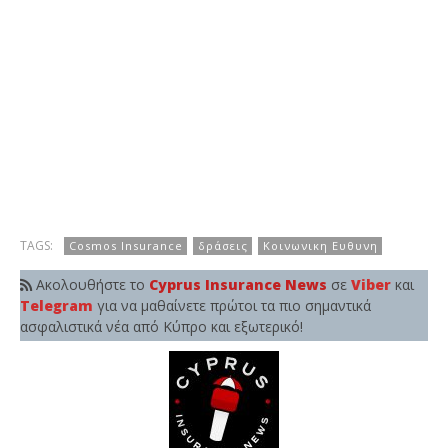
TAGS:
Cosmos Insurance
δράσεις
Κοινωνικη Ευθυνη
Ακολουθήστε το
Cyprus Insurance News
σε
Viber
και
Telegram
για να μαθαίνετε πρώτοι τα πιο σημαντικά
ασφαλιστικά νέα από Κύπρο και εξωτερικό!