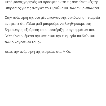
Περήφανος χορηγός και προσφέροντας τις ασφαλιστικές της
22
22
υπηρεσίες για τις ανάγκες του ξενώνα και των ανθρώπων του.
Ιουλίου,
Ιου
2022
202
Cyprus
C
Στην ανάρτηση της στα μέσα κοινωνικής δικτύωσης η εταιρεία
Insurance
Ins
αναφέρει ότι «Όλοι μαζί μπορούμε να βοηθήσουμε στη
News
Ne
Team
Te
δημιουργία, εξεύρεση και υποστήριξη προγραμμάτων που
βελτιώνουν άμεσα την υγεία και την ευημερία παιδιών και
των οικογενειών τους».
Δείτε την ανάρτηση της εταιρείας στα ΜΚΔ.