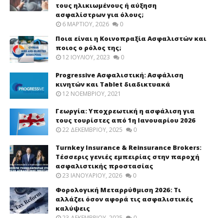
τους ηλικιωμένους ή αύξηση
ασφαλίστρων για όλους;
6 ΜΑΡΤΊΟΥ, 2026
0
Ποια είναι η Κοινοπραξία Ασφαλιστών και
ποιος ο ρόλος της;
12 ΙΟΥΛΊΟΥ, 2023
0
Progressive Ασφαλιστική: Ασφάλιση
κινητών και Tablet διαδικτυακά
12 ΝΟΕΜΒΡΊΟΥ, 2021
Γεωργία: Υποχρεωτική η ασφάλιση για
τους τουρίστες από 1η Ιανουαρίου 2026
22 ΔΕΚΕΜΒΡΊΟΥ, 2025
0
Turnkey Insurance & Reinsurance Brokers:
Τέσσερις γενιές εμπειρίας στην παροχή
ασφαλιστικής προστασίας
23 ΙΑΝΟΥΑΡΊΟΥ, 2026
0
Φορολογική Μεταρρύθμιση 2026: Τι
αλλάζει όσον αφορά τις ασφαλιστικές
καλύψεις
23 ΔΕΚΕΜΒΡΊΟΥ, 2025
0