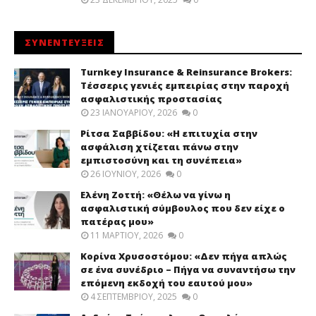
ΣΥΝΕΝΤΕΥΞΕΙΣ
Turnkey Insurance & Reinsurance Brokers:
Τέσσερις γενιές εμπειρίας στην παροχή
ασφαλιστικής προστασίας
23 ΙΑΝΟΥΑΡΊΟΥ, 2026
0
Ρίτσα Σαββίδου: «Η επιτυχία στην
ασφάλιση χτίζεται πάνω στην
εμπιστοσύνη και τη συνέπεια»
26 ΙΟΥΝΊΟΥ, 2026
0
Ελένη Ζοττή: «Θέλω να γίνω η
ασφαλιστική σύμβουλος που δεν είχε ο
πατέρας μου»
11 ΜΑΡΤΊΟΥ, 2026
0
Κορίνα Χρυσοστόμου: «Δεν πήγα απλώς
σε ένα συνέδριο – Πήγα να συναντήσω την
επόμενη εκδοχή του εαυτού μου»
4 ΣΕΠΤΕΜΒΡΊΟΥ, 2025
0