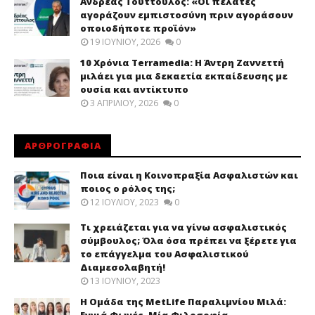
Ανδρέας Τούττουλος: «Οι πελάτες
αγοράζουν εμπιστοσύνη πριν αγοράσουν
οποιοδήποτε προϊόν»
19 ΙΟΥΝΊΟΥ, 2026
0
10 Χρόνια Terramedia: Η Άντρη Ζαννεττή
μιλάει για μια δεκαετία εκπαίδευσης με
ουσία και αντίκτυπο
3 ΑΠΡΙΛΊΟΥ, 2026
0
ΑΡΘΡΟΓΡΑΦΙΑ
Ποια είναι η Κοινοπραξία Ασφαλιστών και
ποιος ο ρόλος της;
12 ΙΟΥΛΊΟΥ, 2023
0
Τι χρειάζεται για να γίνω ασφαλιστικός
σύμβουλος; Όλα όσα πρέπει να ξέρετε για
το επάγγελμα του Ασφαλιστικού
Διαμεσολαβητή!
13 ΙΟΥΝΊΟΥ, 2023
Η Ομάδα της MetLife Παραλιμνίου Μιλά: