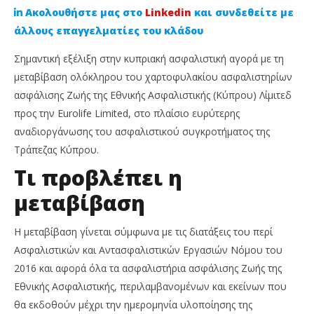
Ακολουθήστε μας στο
Linkedin
και συνδεθείτε με
άλλους επαγγελματίες του κλάδου
Σημαντική εξέλιξη στην κυπριακή ασφαλιστική αγορά με τη
μεταβίβαση ολόκληρου του χαρτοφυλακίου ασφαλιστηρίων
ασφάλισης Ζωής της Εθνικής Ασφαλιστικής (Κύπρου) Λίμιτεδ
προς την Eurolife Limited, στο πλαίσιο ευρύτερης
αναδιοργάνωσης του ασφαλιστικού συγκροτήματος της
Τράπεζας Κύπρου.
Τι προβλέπει η
NOW VIEWING
μεταβίβαση
Η Εθνική Ασφαλιστική μεταβιβάζει το
So
χαρτοφυλάκιο Ζωής της στην Eurolife
επ
τα
Η μεταβίβαση γίνεται σύμφωνα με τις διατάξεις του περί
15
Οκτωβρίου,
15
Ασφαλιστικών και Αντασφαλιστικών Εργασιών Νόμου του
2025
Οκτ
Cyprus
2016 και αφορά όλα τα ασφαλιστήρια ασφάλισης Ζωής της
202
Insurance
C
Εθνικής Ασφαλιστικής, περιλαμβανομένων και εκείνων που
News
Ins
Team
Ne
θα εκδοθούν μέχρι την ημερομηνία υλοποίησης της
Te