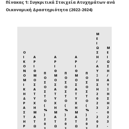
Πίνακας 1: Συγκριτικά Στοιχεία Ατυχημάτων ανά
Οικονομική Δραστηριότητα (2022-2024)
Μ
Ε
Ί
Ω
Μ
Ο
Σ
Ε
Ι
Α
Α
Α
Η
Ί
Κ
Ρ
Ρ
Ρ
/
Ω
Ο
Ι
Ι
Ι
Α
Σ
Ν
Θ
Θ
Θ
Ύ
Η
Π
Π
Π
Ο
Μ
Μ
Μ
Ξ
/
Ο
Ο
Ο
Μ
Ό
Ό
Ό
Η
Α
Σ
Σ
Σ
Ι
Σ
Σ
Σ
Σ
Ύ
Ο
Ο
Ο
Κ
Α
Α
Α
Η
Ξ
Σ
Σ
Σ
Ή
Τ
Τ
Τ
2
Η
Τ
Τ
Τ
Δ
Υ
Υ
Υ
0
Σ
Ό
Ό
Ό
Ρ
Χ
Χ
Χ
2
Η
(
(
(
Α
Η
Η
Η
3
2
%
%
%
Σ
Μ
Μ
Μ
-
0
)
)
)
Τ
Ά
Ά
Ά
2
2
2
2
2
Η
Τ
Τ
Τ
0
3
0
0
0
Ρ
Ω
Ω
Ω
2
-
2
2
2