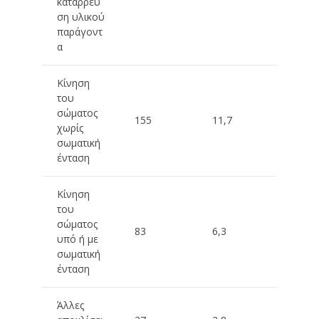
κατάρρευ
ση υλικού
παράγοντ
α
Κίνηση
του
σώματος
155
11,7
χωρίς
σωματική
ένταση
Κίνηση
του
σώματος
83
6,3
υπό ή με
σωματική
ένταση
Άλλες