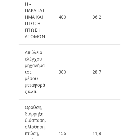
Η –
ΠΑΡΑΠΆΤ
ΗΜΑ ΚΑΙ
480
36,2
ΠΤΏΣΗ –
ΠΤΏΣΗ
ΑΤΌΜΩΝ
Απώλεια
ελέγχου
μηχανήμα
τος,
380
28,7
μέσου
μεταφορά
ς κ.λπ.
Θραύση,
διάρρηξη,
διάσπαση,
ολίσθηση,
πτώση,
156
11,8