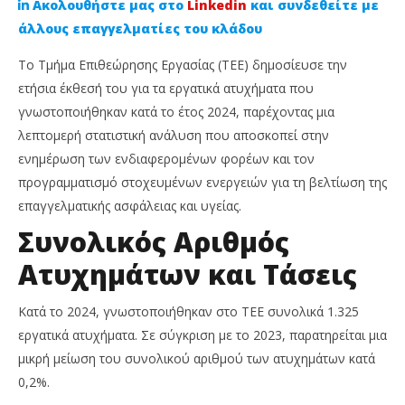
Ακολουθήστε μας στο
Linkedin
και συνδεθείτε με
άλλους επαγγελματίες του κλάδου
Το Τμήμα Επιθεώρησης Εργασίας (ΤΕΕ) δημοσίευσε την
ετήσια έκθεσή του για τα εργατικά ατυχήματα που
γνωστοποιήθηκαν κατά το έτος 2024, παρέχοντας μια
λεπτομερή στατιστική ανάλυση που αποσκοπεί στην
ενημέρωση των ενδιαφερομένων φορέων και τον
προγραμματισμό στοχευμένων ενεργειών για τη βελτίωση της
επαγγελματικής ασφάλειας και υγείας.
NOW VIEWING
Συνολικός Αριθμός
Η Εικόνα των Εργατικών Ατυχημάτων στην Κύπρο
Χρ
Ατυχημάτων και Τάσεις
το 2024 – Μείωση ή Αύξηση;
Μα
21
21
Ιουλίου,
Ιου
Κατά το 2024, γνωστοποιήθηκαν στο ΤΕΕ συνολικά 1.325
2025
202
Cyprus
C
εργατικά ατυχήματα.
Σε σύγκριση με το 2023, παρατηρείται μια
Insurance
Ins
μικρή μείωση του συνολικού αριθμού των ατυχημάτων κατά
News
Ne
Team
Te
0,2%.