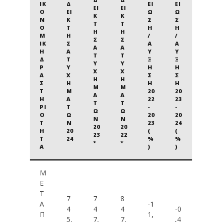
ΙΚ
Δ
ΕΊ
ΕΊ
ΕΊ
ΕΊ
Ο
ΕΊ
Ω
Ω
Κ
Κ
Ν
Κ
Σ
Σ
Τ
Τ
Ο
Τ
Η
Η
Η
Η
Μ
Η
/
/
Σ
Σ
ΙΚ
Σ
Α
Α
Α
Α
Ή
Α
Ύ
Ύ
Τ
Τ
Δ
Τ
Ξ
Ξ
Υ
Υ
Ρ
Υ
Η
Η
Χ
Χ
Α
Χ
Σ
Σ
Η
Η
Σ
Η
Η
Η
Μ
Μ
Τ
Μ
20
20
Ά
Ά
Η
Ά
22
23
Τ
Τ
ΡΙ
Τ
-
-
Ω
Ω
Ό
Ω
20
20
Ν
Ν
Τ
Ν
23
24
20
20
Η
20
(
(
23
22
Τ
24
%
%
*
*
Α
)
)
Μ
Ε
Τ
7
7
8
Α
-1
4
4
4
-0
Π
1,
5,
7,
7,
,4