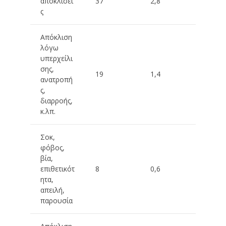
αποκλίσει
37
2,8
ς
Απόκλιση
λόγω
υπερχείλι
σης,
19
1,4
ανατροπή
ς,
διαρροής,
κ.λπ.
Σοκ,
φόβος,
βία,
επιθετικότ
8
0,6
ητα,
απειλή,
παρουσία