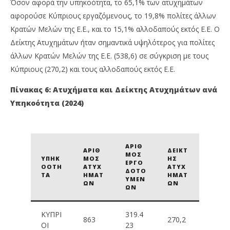
Όσον αφορά την υπηκοότητα, το 65,1% των ατυχημάτων
αφορούσε Κύπριους εργαζόμενους, το 19,8% πολίτες άλλων
Κρατών Μελών της Ε.Ε., και το 15,1% αλλοδαπούς εκτός Ε.Ε.
Ο
Δείκτης Ατυχημάτων ήταν σημαντικά υψηλότερος για πολίτες
άλλων Κρατών Μελών της Ε.Ε. (538,6) σε σύγκριση με τους
Κύπριους (270,2) και τους αλλοδαπούς εκτός Ε.Ε.
Πίνακας 6: Ατυχήματα και Δείκτης Ατυχημάτων ανά
Υπηκοότητα (2024)
ΑΡΙΘ
ΑΡΙΘ
ΔΕΊΚΤ
ΜΌΣ
ΥΠΗΚ
ΜΌΣ
ΗΣ
ΕΡΓΟ
ΟΌΤΗ
ΑΤΥΧ
ΑΤΥΧ
ΔΟΤΟ
ΤΑ
ΗΜΆΤ
ΗΜΆΤ
ΎΜΕΝ
ΩΝ
ΩΝ
ΩΝ
ΚΎΠΡΙ
319.4
863
270,2
ΟΙ
23