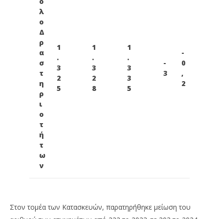
ο
λ
ο
Δ
ρ
1
1
1
α
-
.
.
.
σ
-
0
3
3
3
τ
3
,
2
2
3
η
2
5
8
5
ρ
ι
ο
τ
ή
τ
ω
ν
Στον τομέα των Κατασκευών, παρατηρήθηκε μείωση του