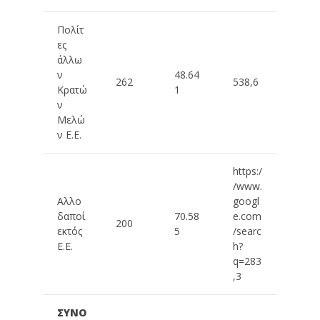
Πολίτ
ες
άλλω
ν
48.64
262
538,6
Κρατώ
1
ν
Μελώ
ν Ε.Ε.
https:/
/www.
Αλλο
googl
δαποί
70.58
e.com
200
εκτός
5
/searc
Ε.Ε.
h?
q=283
,3
ΣΥΝΟ