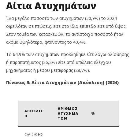
Αίτια Ατυχημάτων
Ένα μεγάλο ποσοστό των ατυχημάτων (30,9%) το 2024
οφειλόταν σε πτώσεις, είτε στο ίδιο επίπεδο είτε από ύψος.
Στον τομέα των κατασκευών, το αντίστοιχο ποσοστό ήταν
ακόμα υψηλότερο, φτάνοντας το 40,4%.
Το 64,9% των ατυχημάτων προκλήθηκε είτε λόγω ολίσθησης
ή παραπατήματος (36,2%) είτε από απώλεια ελέγχου
μηχανήματος ή μέσου μεταφοράς (28,7%).
Πίνακας 5: Αίτια Ατυχημάτων (Απόκλιση) (2024)
ΑΡΙΘΜΌΣ
ΑΠΌΚΛΙΣ
ΑΤΥΧΗΜΆ
%
Η
ΤΩΝ
ΟΛΊΣΘΗΣ