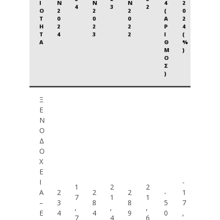
Ι
Ν
Ν
Ν
4
2
4
3
2
Ό
2
2
2
(
0
Τ
0
0
0
Α
2
Η
2
2
2
Ρ
4
Τ
4
3
2
Ι
(
Α
Θ
%
Μ
)
Ό
Σ
)
Ξ
Ε
Ν
Ο
Δ
Ο
Χ
Ε
Ί
-
1
2
2
Α
2
2
2
-
1
7
1
1
–
3
8
8
5
7
,
,
,
Ε
4
4
9
0
,
7
4
6