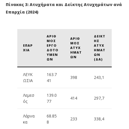
Πίνακας 3: Ατυχήματα και Δείκτης Ατυχημάτων ανά
Επαρχία (2024)
ΑΡΙΘ
ΔΕΊΚΤ
ΑΡΙΘ
ΜΌΣ
ΗΣ
ΜΌΣ
ΕΠΑΡ
ΕΡΓΟ
ΑΤΥΧ
ΑΤΥΧ
ΧΊΑ
ΔΟΤΟ
ΗΜΆΤ
ΗΜΆΤ
ΥΜΈΝ
ΩΝ
ΩΝ
ΩΝ
(ΔΑ)
ΛΕΥΚ
163.7
398
243,1
ΩΣΊΑ
41
Λεμεσ
139.0
414
297,7
ός
77
Λάρνα
68.85
233
338,4
κα
8