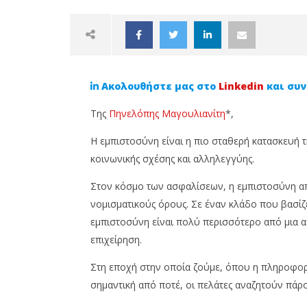
Ακολουθήστε μας στο
Linkedin
και συν
Της
Πηνελόπης Μαγουλιανίτη
*,
Η εμπιστοσύνη είναι η πιο σταθερή κατασκευή 
κοινωνικής σχέσης και αλληλεγγύης.
NOW VIEWING
Στον κόσμο των ασφαλίσεων, η εμπιστοσύνη απο
Η Δύναμη της Εμπιστοσύνης
Από σύμ
νομισματικούς όρους. Σε έναν κλάδο που βασίζ
και τα Οφέλη της στον Κλάδο
Το Cypr
εμπιστοσύνη είναι πολύ περισσότερο από μια απ
των Ασφαλίσεων
ενδυναμ
επιχείρηση.
επαγγελ
9
Οκτωβρίου,
9
Στη εποχή στην οποία ζούμε, όπου η πληροφορί
2023
Οκτωβρίο
Cyprus
2023
σημαντική από ποτέ, οι πελάτες αναζητούν πά
Insurance
Cyprus
News
Insurance