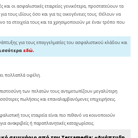
Team
T
ς και οι ασφαλιστικές εταιρείες γενικότερα, προστατεύουν τα
ια τους ιδίους όσο και για τις οικογένειες τους. Θέλουν να
νο τα στοιχεία τους και τα χρησιμοποιούν με έναν τρόπο που
άπτυξης για τους επαγγελματίες του ασφαλιστικού κλάδου και
ισσότερα
εδώ
.
ει πολλαπλά οφέλη.
εμπιστοσύνη των πελατών τους αντιμετωπίζουν μεγαλύτερη
ισσότερες πωλήσεις και επαναλαμβανόμενες επιχειρήσεις.
φαλιστική τους εταιρεία είναι πιο πιθανό να κοινοποιούν
για ανακριβείς ή παραπλανητικές καταχωρίσεις.
κό σεμινάριο από την Terramedia: «Ανάπτυξη