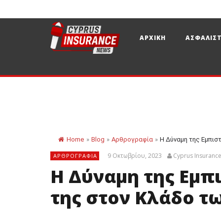
ΑΡΧΙΚΗ
ΑΣΦΑΛΙΣΤ
Home
»
Blog
»
Αρθρογραφία
»
Η Δύναμη της Εμπιστ
9 Οκτωβρίου, 2023
Cyprus Insuranc
ΑΡΘΡΟΓΡΑΦΊΑ
Η Δύναμη της Εμπ
της στον Κλάδο 