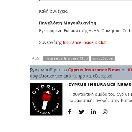
Καλή συνέχεια.
Πηνελόπη Μαγουλιανίτη
Eγκεκριμένη Εκπαιδευτής ΑνΑΔ. Ομιλήτρια. Cert
Συνεργάτης
Insurance Insiders Club
TAGS:
Insurance Insiders Club
εκπαίδευση
Ακολουθήστε το
Cyprus Insurance News
σε
V
ασφαλιστικά νέα από Κύπρο και εξωτερικό!
CYPRUS INSURANCE NEWS
Η συντακτική ομάδα του Cyprus I
ασφαλιστικής αγοράς στην Κύπρο 