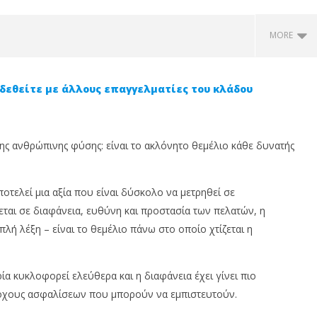
MORE
δεθείτε με άλλους επαγγελματίες του κλάδου
της ανθρώπινης φύσης: είναι το ακλόνητο θεμέλιο κάθε δυνατής
τελεί μια αξία που είναι δύσκολο να μετρηθεί σε
βουλος σε αυθεντία:
Insurance Trust Debt: Ονομάζω
Η
εται σε διαφάνεια, ευθύνη και προστασία των πελατών, η
us Insurance News
το χρέος που η ασφαλιστική
Π
λή λέξη – είναι το θεμέλιο πάνω στο οποίο χτίζεται η
ώνει την
αγορά δεν μετρά ακόμη
Φ
ματική σας εικόνα
9
9
Οκτωβρίου,
Οκ
α κυκλοφορεί ελεύθερα και η διαφάνεια έχει γίνει πιο
2023
20
υ,
Cyprus
ροχους ασφαλίσεων που μπορούν να εμπιστευτούν.
Insurance
In
News
N