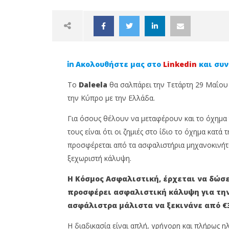
Ακολουθήστε μας στο
Linkedin
και συν
Το
Daleela
θα σαλπάρει την Τετάρτη 29 Μαΐου
την Κύπρο με την Ελλάδα.
Για όσους θέλουν να μεταφέρουν και το όχημα 
NOW VIEWING
τους είναι ότι οι ζημιές στο ίδιο το όχημα κατ
προσφέρεται από τα ασφαλιστήρια μηχανοκινήτ
Η Κόσμος Ασφαλιστική
Agridiot
ξεχωριστή κάλυψη.
ταξιδεύει το όχημά σου στην
Term Ασ
Ελλάδα με Ασφάλεια
καλύτερ
Η Κόσμος Ασφαλιστική, έρχεται να δώσε
14
14
Μαΐου,
Μαΐου,
προσφέρει ασφαλιστική κάλυψη για την
2024
2024
ασφάλιστρα μάλιστα να ξεκινάνε από €3
Cyprus
Cyprus
Insurance
Insurance
News
News
Η διαδικασία είναι απλή, γρήγορη και πλήρως η