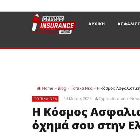
ΑΡΧΙΚΗ
ΑΣΦΑΛΙΣΤ
Home
»
Blog
»
Τοπικα Νεα
»
Η Κόσμος Ασφαλιστική
14 Μαΐου, 2024
Cyprus Insurance New
ΤΟΠΙΚΑ ΝΕΑ
Η Κόσμος Ασφαλισ
όχημά σου στην Ε