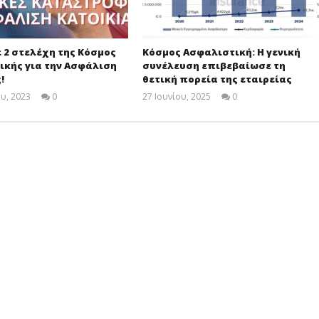
 2 στελέχη της Κόσμος
Κόσμος Ασφαλιστική: Η γενική
ικής για την Ασφάλιση
συνέλευση επιβεβαίωσε τη
!
θετική πορεία της εταιρείας
υ, 2023
0
27 Ιουνίου, 2025
0
Cyprus
Cyprus
Insurance
Insurance
News
News
Team
Team