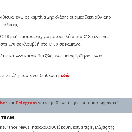
άθισμα, ενώ σε καμπίνα 2ης κλάσης οι τιμές ξεκινούν από
ης κλάσης.
€268 μετ’ επιστροφής, για μοτοσικλέτα στα €185 ενώ για
στα €70 σε κλουβί ή στα €100 σε καμπίνα.
άτες και 455 κατοικίδια ζώα, ενώ μεταφέρθηκαν 2496
στην πύλη που είναι διαθέσιμη
εδώ
.
iber
και
Telegram
για να μαθαίνετε πρώτοι τα πιο σημαντικά
 TEAM
nsurance News, παρακολουθεί καθημερινά τις εξελίξεις της