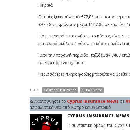
Πειραιά.
Οι τιμές ξεκινούν από €77,86 με επιστροφή σε κ
€97,86 και φτάνουν μέχρι €147,86 σε καμπίνα 1
Για μεταφορά αυτοκινήτου, το κόστος είναι στα 
μεταφορά σκύλου ή γάτου το κόστος ανέρχεται 
Κατά την περσινή περίοδο, ταξίδεψαν 7407 επιβ
συνοδευόμενα οχήματα.
Περισσότερες πληροφορίες μπορείτε να βρείτε 
TAGS:
Cosmos Insurance
αυτοκίνητο
Ακολουθήστε το
Cyprus Insurance News
σε
V
ασφαλιστικά νέα από Κύπρο και εξωτερικό!
CYPRUS INSURANCE NEWS
Η συντακτική ομάδα του Cyprus I