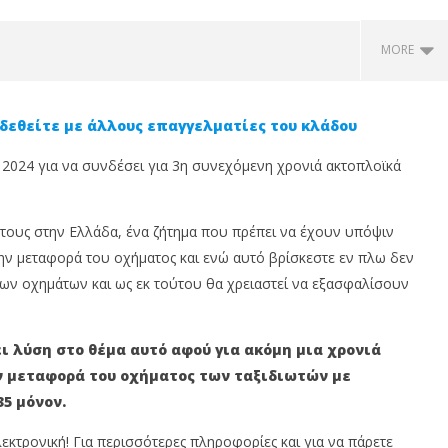
MORE
δεθείτε με άλλους επαγγελματίες του κλάδου
 2024 για να συνδέσει για 3η συνεχόμενη χρονιά ακτοπλοϊκά
τους στην Ελλάδα, ένα ζήτημα που πρέπει να έχουν υπόψιν
ά την μεταφορά του οχήματος και ενώ αυτό βρίσκεστε εν πλω δεν
ων οχημάτων και ως εκ τούτου θα χρειαστεί να εξασφαλίσουν
is Insurance: Πότε η
Anytime: Φεύγεις διακοπές;
S
φάλιση είναι η
Προστάτευσε την επιχείρησή
κ
η επιλογή;
σου πριν κλείσεις
τ
ι λύση στο θέμα αυτό αφού για ακόμη μια χρονιά
τ
14
Μαΐου,
 μεταφορά του οχήματος των ταξιδιωτών με
14
2024
Μα
5 μόνον.
Cyprus
20
Insurance
News
In
λεκτρονική! Για περισσότερες πληροφορίες και για να πάρετε