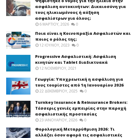
Ψηφίστηκε ο νομός για την ηλικία στην
ασφάλιση αυτοκινήτων: Δικαιοσύνη για
τους ηλικιωμένους ή αύξηση
ασφαλίστρων για όλους;
6 ΜΑΡΤΊΟΥ, 2026
0
Ποια είναι η Κοινοπραξία Ασφαλιστών και
ποιος ο ρόλος της;
12 ΙΟΥΛΊΟΥ, 2023
0
Progressive Ασφαλιστική: Ασφάλιση
κινητών και Tablet διαδικτυακά
12 ΝΟΕΜΒΡΊΟΥ, 2021
Γεωργία: Υποχρεωτική η ασφάλιση για
τους τουρίστες από 1η Ιανουαρίου 2026
22 ΔΕΚΕΜΒΡΊΟΥ, 2025
0
Turnkey Insurance & Reinsurance Brokers:
Τέσσερις γενιές εμπειρίας στην παροχή
ασφαλιστικής προστασίας
23 ΙΑΝΟΥΑΡΊΟΥ, 2026
0
Φορολογική Μεταρρύθμιση 2026: Τι
αλλάζει όσον αφορά τις ασφαλιστικές