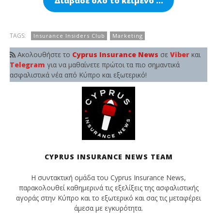
Διάβασε όλο το κείμενο …
News
Ne
Team
Te
TAGS:
Insurance Insiders Club
Marketing
Ακολουθήστε το
Cyprus Insurance News
σε
Viber
και
Telegram
για να μαθαίνετε πρώτοι τα πιο σημαντικά
ασφαλιστικά νέα από Κύπρο και εξωτερικό!
CYPRUS INSURANCE NEWS TEAM
Η συντακτική ομάδα του Cyprus Insurance News,
παρακολουθεί καθημερινά τις εξελίξεις της ασφαλιστικής
αγοράς στην Κύπρο και το εξωτερικό και σας τις μεταφέρει
άμεσα με εγκυρότητα.