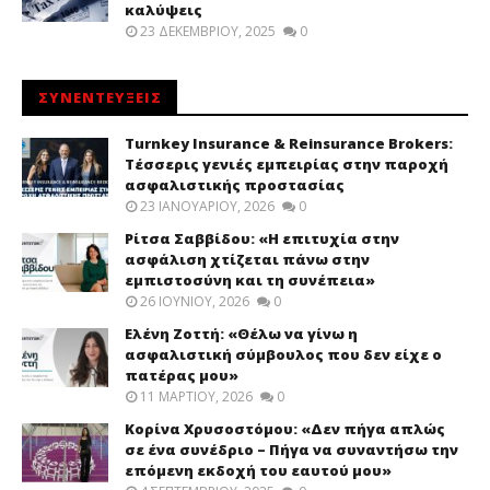
καλύψεις
23 ΔΕΚΕΜΒΡΊΟΥ, 2025
0
ΣΥΝΕΝΤΕΥΞΕΙΣ
Turnkey Insurance & Reinsurance Brokers:
Τέσσερις γενιές εμπειρίας στην παροχή
ασφαλιστικής προστασίας
23 ΙΑΝΟΥΑΡΊΟΥ, 2026
0
Ρίτσα Σαββίδου: «Η επιτυχία στην
ασφάλιση χτίζεται πάνω στην
εμπιστοσύνη και τη συνέπεια»
26 ΙΟΥΝΊΟΥ, 2026
0
Ελένη Ζοττή: «Θέλω να γίνω η
ασφαλιστική σύμβουλος που δεν είχε ο
πατέρας μου»
11 ΜΑΡΤΊΟΥ, 2026
0
Κορίνα Χρυσοστόμου: «Δεν πήγα απλώς
σε ένα συνέδριο – Πήγα να συναντήσω την
επόμενη εκδοχή του εαυτού μου»