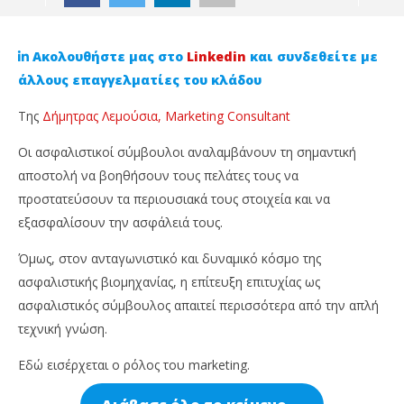
Ακολουθήστε μας στο
Linkedin
και συνδεθείτε με
άλλους επαγγελματίες του κλάδου
Της
Δήμητρας Λεμούσια, Marketing Consultant
Οι ασφαλιστικοί σύμβουλοι αναλαμβάνουν τη σημαντική
αποστολή να βοηθήσουν τους πελάτες τους να
προστατεύσουν τα περιουσιακά τους στοιχεία και να
εξασφαλίσουν την ασφάλειά τους.
Όμως, στον ανταγωνιστικό και δυναμικό κόσμο της
NOW VIEWING
ασφαλιστικής βιομηχανίας, η επίτευξη επιτυχίας ως
Η Χρησιμότητα του Marketing για τους
Γι
ασφαλιστικός σύμβουλος απαιτεί περισσότερα από την απλή
Ασφαλιστικούς Συμβούλους
πρ
τεχνική γνώση.
30
30
Αυγούστου,
Αυ
Εδώ εισέρχεται ο ρόλος του marketing.
2023
202
Cyprus
C
Insurance
Ins