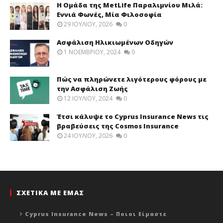
Η Ομάδα της MetLife Παραλιμνίου Μιλά:
Εννιά Φωνές, Μία Φιλοσοφία
29 ΙΟΥΛΊΟΥ, 2026
0
Ασφάλιση Ηλικιωμένων Οδηγών
1 ΝΟΕΜΒΡΊΟΥ, 2024
0
Πώς να πληρώνετε λιγότερους φόρους με
την Ασφάλιση Ζωής
12 ΙΟΥΛΊΟΥ, 2024
0
Έτσι κάλυψε το Cyprus Insurance News τις
βραβεύσεις της Cosmos Insurance
24 ΙΟΥΛΊΟΥ, 2026
0
ΣΧΕΤΙΚΑ ΜΕ ΕΜΑΣ
Cyprus Insurance News – Ποιοι Είμαστε