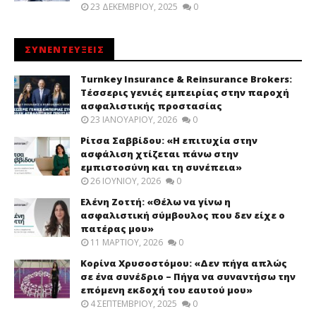
23 ΔΕΚΕΜΒΡΊΟΥ, 2025
0
ΣΥΝΕΝΤΕΥΞΕΙΣ
Turnkey Insurance & Reinsurance Brokers:
Τέσσερις γενιές εμπειρίας στην παροχή
ασφαλιστικής προστασίας
23 ΙΑΝΟΥΑΡΊΟΥ, 2026
0
Ρίτσα Σαββίδου: «Η επιτυχία στην
ασφάλιση χτίζεται πάνω στην
εμπιστοσύνη και τη συνέπεια»
26 ΙΟΥΝΊΟΥ, 2026
0
Ελένη Ζοττή: «Θέλω να γίνω η
ασφαλιστική σύμβουλος που δεν είχε ο
πατέρας μου»
11 ΜΑΡΤΊΟΥ, 2026
0
Κορίνα Χρυσοστόμου: «Δεν πήγα απλώς
σε ένα συνέδριο – Πήγα να συναντήσω την
επόμενη εκδοχή του εαυτού μου»
4 ΣΕΠΤΕΜΒΡΊΟΥ, 2025
0