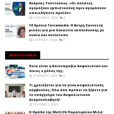
Ανδρέας Τούττουλος: «Οι πελάτες
αγοράζουν εμπιστοσύνη πριν αγοράσουν
οποιοδήποτε προϊόν»
19 ΙΟΥΝΊΟΥ, 2026
0
10 Χρόνια Terramedia: Η Άντρη Ζαννεττή
μιλάει για μια δεκαετία εκπαίδευσης με
ουσία και αντίκτυπο
3 ΑΠΡΙΛΊΟΥ, 2026
0
ΑΡΘΡΟΓΡΑΦΙΑ
Ποια είναι η Κοινοπραξία Ασφαλιστών και
ποιος ο ρόλος της;
12 ΙΟΥΛΊΟΥ, 2023
0
Τι χρειάζεται για να γίνω ασφαλιστικός
σύμβουλος; Όλα όσα πρέπει να ξέρετε για
το επάγγελμα του Ασφαλιστικού
Διαμεσολαβητή!
13 ΙΟΥΝΊΟΥ, 2023
Η Ομάδα της MetLife Παραλιμνίου Μιλά: