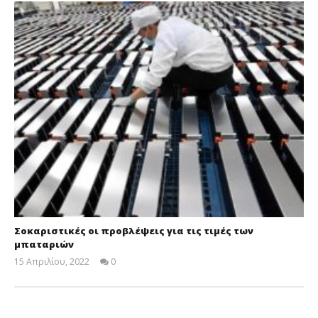
Σοκαριστικές οι προβλέψεις για τις τιμές των
μπαταριών
15 Απριλίου, 2022
0
Cyprus
Insurance
News
Team