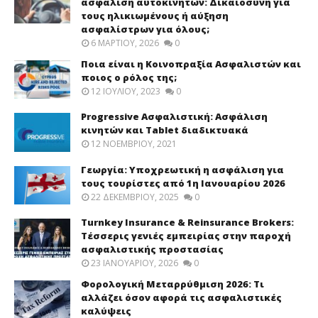
ασφάλιση αυτοκινήτων: Δικαιοσύνη για
τους ηλικιωμένους ή αύξηση
ασφαλίστρων για όλους;
6 ΜΑΡΤΊΟΥ, 2026
0
Ποια είναι η Κοινοπραξία Ασφαλιστών και
ποιος ο ρόλος της;
12 ΙΟΥΛΊΟΥ, 2023
0
Progressive Ασφαλιστική: Ασφάλιση
κινητών και Tablet διαδικτυακά
12 ΝΟΕΜΒΡΊΟΥ, 2021
Γεωργία: Υποχρεωτική η ασφάλιση για
τους τουρίστες από 1η Ιανουαρίου 2026
22 ΔΕΚΕΜΒΡΊΟΥ, 2025
0
Turnkey Insurance & Reinsurance Brokers:
Τέσσερις γενιές εμπειρίας στην παροχή
ασφαλιστικής προστασίας
23 ΙΑΝΟΥΑΡΊΟΥ, 2026
0
Φορολογική Μεταρρύθμιση 2026: Τι
αλλάζει όσον αφορά τις ασφαλιστικές
καλύψεις