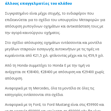
άλλους επαγγελματίες του κλάδου
Συγκρατημένο είναι μέχρι στιγμής, το ενδιαφέρον που
επιδεικνύεται για το σχέδιο του υπουργείου Μεταφορών για
απόσυρση ρυπογόνων οχημάτων και αντικατάσταση τους με
την αγορά καινούργιου οχήματος.
Στο σχέδιο απόσυρσης οχημάτων εντάσσονται και μοντέλα
μεγάλων εταιρειών εισαγωγής αυτοκινήτων με τις τιμές να
NOW VIEWING
κυμαίνονται από €21,5 χιλ. φτάνοντας μέχρι και τις €59,9 χιλ.
Για μεγάλα πορτοφόλια τα ηλεκτρικά αυτοκίνητα
An
Από τη Honda συμμετέχει το Hοnda Ε με την τιμή να
ίσ
9
ανέρχεται σε €38400, €28400 με απόσυρση και €29400 χωρίς
Δεκεμβρίου,
9
απόσυρση.
2021
Δεκ
Cyprus
202
Insurance
C
Αναφορικά με τη Mercedes, όλα τα μοντέλα σε όλες τις
News
Ins
Team
κατηγορίες εντάσσονται στα σχέδια.
Ne
Te
Αναφορικά με τη Ford, το Ford Mustang είναι στις €59900 και
με τη χορηγία €50900 και μειώνεται σε €50000 εάν θα γίνει