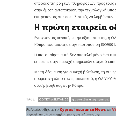
απρόσκοπτη ροή των πληροφοριών προς τους χει
στην άμεση ανταπόκριση, την τεχνολογική υποστ
επιτρέποντας στις ασφαλιστικές να λαμβάνουν τ
Η πρώτη εταιρεία ο
Ενισχύοντας περαιτέρω την αξιοπιστία της, η ΟΔ
Κύπρο που απέκτησε την πιστοποίηση ISO9001:2
Η πιστοποίηση αυτή δεν αποτελεί μόνο ένα τυπ
εταιρείας στην παροχή υπηρεσιών υψηλού επιπ
Με τη δέσμευση για συνεχή βελτίωση, τη συνερ
συμμετοχή όλου του προσωπικού, η ΟΔ.Υ.ΚΥ. θέτ
οδικής βοήθειας στην Κύπρο.
TAGS:
ODYKY ASISTANCE
φροντίδα ατυχήματος
Ακολουθήστε το
Cyprus Insurance News
σε
V
ασφαλιστικά νέα από Κύπρο και εξωτερικό!