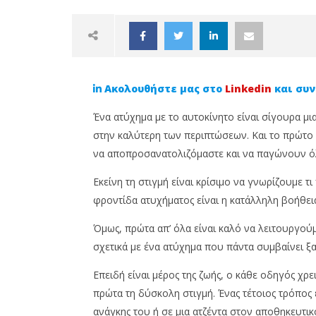
Ακολουθήστε μας στο
Linkedin
και συν
Ένα ατύχημα με το αυτοκίνητο είναι σίγουρα μια
στην καλύτερη των περιπτώσεων. Και το πρώτο
να αποπροσανατολιζόμαστε και να παγώνουν ό
NOW VIEWING
Εκείνη τη στιγμή είναι κρίσιμο να γνωρίζουμε τ
φροντίδα ατυχήματος είναι η κατάλληλη βοήθεια
Φροντίδα ατυχήματος: Όσα
Από σύμ
πρέπει να γνωρίζεις
Το Cypr
Όμως, πρώτα απ’ όλα είναι καλό να λειτουργού
ενδυναμ
5
σχετικά με ένα ατύχημα που πάντα συμβαίνει ξ
επαγγελ
Ιουνίου,
2025
5
Cyprus
Επειδή είναι μέρος της ζωής, ο κάθε οδηγός χρε
Ιουνίου,
Insurance
2025
πρώτα τη δύσκολη στιγμή. Ένας τέτοιος τρόπος ε
News
Cyprus
Team
Insurance
ανάγκης του ή σε μια ατζέντα στον αποθηκευτι