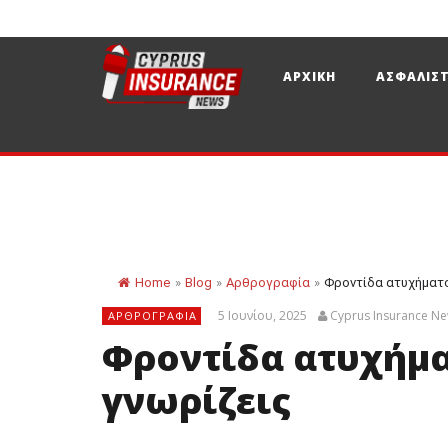
ΑΡΧΙΚΗ
ΑΣΦΑΛΙΣΤ
Home
»
Blog
»
Αρθρογραφία
»
Φροντίδα ατυχήματο
5 Ιουνίου, 2025
Cyprus Insurance N
ΑΡΘΡΟΓΡΑΦΊΑ
Φροντίδα ατυχήμα
γνωρίζεις