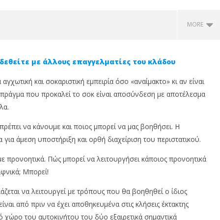
MORE
δεθείτε με άλλους επαγγελματίες του κλάδου
 αγχωτική και σοκαριστική εμπειρία όσο «αναίμακτο» κι αν είναι
 πράγμα που προκαλεί το σοκ είναι αποσύνδεση με αποτέλεσμα
λα.
ι πρέπει να κάνουμε και ποιος μπορεί να μας βοηθήσει. Η
 για άμεση υποστήριξη και ορθή διαχείριση του περιστατικού.
βουλος σε αυθεντία:
Insurance Trust Debt: Ονομάζω
Η
us Insurance News
το χρέος που η ασφαλιστική
Π
με προνοητικά. Πώς μπορεί να λειτουργήσει κάποιος προνοητικά
ώνει την
αγορά δεν μετρά ακόμη
Φ
αφνικά; Μπορεί!
ματική σας εικόνα
5
5
Ιουνίου,
Ιο
ιάζεται να λειτουργεί με τρόπους που θα βοηθηθεί ο ίδιος
2025
20
Cyprus
ίναι από πριν να έχει αποθηκευμένα στις κλήσεις έκτακτης
Insurance
In
News
N
κό χώρο του αυτοκινήτου του δύο εξαιρετικά σημαντικά