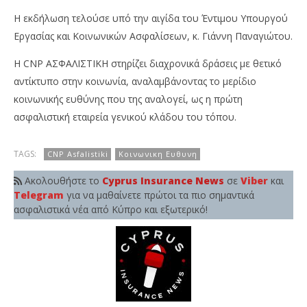
Η εκδήλωση τελούσε υπό την αιγίδα του Έντιμου Υπουργού
Εργασίας και Κοινωνικών Ασφαλίσεων, κ. Γιάννη Παναγιώτου.
Η CNP ΑΣΦΑΛΙΣΤΙΚΗ στηρίζει διαχρονικά δράσεις με θετικό
αντίκτυπο στην κοινωνία, αναλαμβάνοντας το μερίδιο
κοινωνικής ευθύνης που της αναλογεί, ως η πρώτη
ασφαλιστική εταιρεία γενικού κλάδου του τόπου.
TAGS:
CNP Asfalistiki
Κοινωνικη Ευθυνη
Ακολουθήστε το
Cyprus Insurance News
σε
Viber
και
Telegram
για να μαθαίνετε πρώτοι τα πιο σημαντικά
ασφαλιστικά νέα από Κύπρο και εξωτερικό!