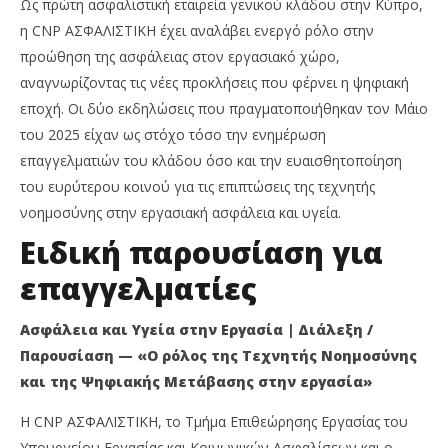
C
Ως πρώτη ασφαλιστική εταιρεία γενικού κλάδου στην Κύπρο,
2025
Ins
Cyprus
η CNP ΑΣΦΑΛΙΣΤΙΚΗ έχει αναλάβει ενεργό ρόλο στην
Ne
Insurance
Te
News
προώθηση της ασφάλειας στον εργασιακό χώρο,
Team
αναγνωρίζοντας τις νέες προκλήσεις που φέρνει η ψηφιακή
εποχή. Οι δύο εκδηλώσεις που πραγματοποιήθηκαν τον Μάιο
του 2025 είχαν ως στόχο τόσο την ενημέρωση
επαγγελματιών του κλάδου όσο και την ευαισθητοποίηση
του ευρύτερου κοινού για τις επιπτώσεις της τεχνητής
νοημοσύνης στην εργασιακή ασφάλεια και υγεία.
Ειδική παρουσίαση για
επαγγελματίες
Ασφάλεια και Υγεία στην Εργασία | Διάλεξη /
Παρουσίαση — «Ο ρόλος της Τεχνητής Νοημοσύνης
και της Ψηφιακής Μετάβασης στην εργασία»
Η CNP ΑΣΦΑΛΙΣΤΙΚΗ, το Τμήμα Επιθεώρησης Εργασίας του
Υπουργείου Εργασίας και Κοινωνικών Ασφαλίσεων και ο