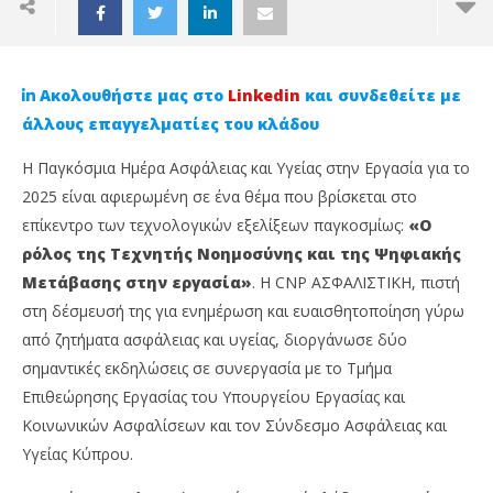
Ακολουθήστε μας στο
Linkedin
και συνδεθείτε με
άλλους επαγγελματίες του κλάδου
Η Παγκόσμια Ημέρα Ασφάλειας και Υγείας στην Εργασία για το
2025 είναι αφιερωμένη σε ένα θέμα που βρίσκεται στο
επίκεντρο των τεχνολογικών εξελίξεων παγκοσμίως:
«Ο
ρόλος της Τεχνητής Νοημοσύνης και της Ψηφιακής
Μετάβασης στην εργασία»
. Η CNP ΑΣΦΑΛΙΣΤΙΚΗ, πιστή
στη δέσμευσή της για ενημέρωση και ευαισθητοποίηση γύρω
από ζητήματα ασφάλειας και υγείας, διοργάνωσε δύο
NOW VIEWING
σημαντικές εκδηλώσεις σε συνεργασία με το Τμήμα
Δύο σημαντικές εκδηλώσεις από την CNP
Ag
Επιθεώρησης Εργασίας του Υπουργείου Εργασίας και
Ασφαλιστική με αφορμή την Παγκόσμια Ημέρα
κα
Κοινωνικών Ασφαλίσεων και τον Σύνδεσμο Ασφάλειας και
Ασφάλειας και Υγείας
13
Υγείας Κύπρου.
Μαΐ
13
202
Μαΐου,