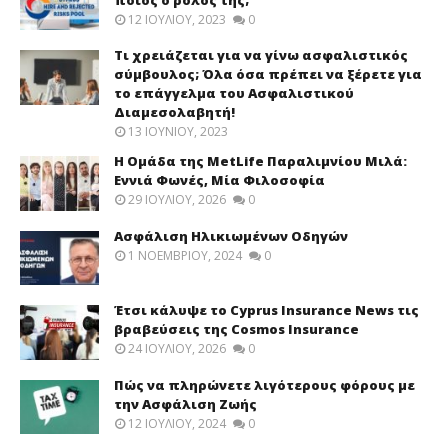
12 ΙΟΥΛΊΟΥ, 2023
0
Τι χρειάζεται για να γίνω ασφαλιστικός
σύμβουλος; Όλα όσα πρέπει να ξέρετε για
το επάγγελμα του Ασφαλιστικού
Διαμεσολαβητή!
13 ΙΟΥΝΊΟΥ, 2023
Η Ομάδα της MetLife Παραλιμνίου Μιλά:
Εννιά Φωνές, Μία Φιλοσοφία
29 ΙΟΥΛΊΟΥ, 2026
0
Ασφάλιση Ηλικιωμένων Οδηγών
1 ΝΟΕΜΒΡΊΟΥ, 2024
0
Έτσι κάλυψε το Cyprus Insurance News τις
βραβεύσεις της Cosmos Insurance
24 ΙΟΥΛΊΟΥ, 2026
0
Πώς να πληρώνετε λιγότερους φόρους με
την Ασφάλιση Ζωής
12 ΙΟΥΛΊΟΥ, 2024
0