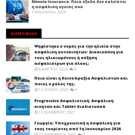
Nimela Insurance: Ποια έξοδα δεν καλύπτει
η ασφάλιση υγείας σου
7 Αυγούστου, 2026
ΔΗΜΟΦΙΛΗ
Ψηφίστηκε ο νομός για την ηλικία στην
ασφάλιση αυτοκινήτων: Δικαιοσύνη για
τους ηλικιωμένους ή αύξηση
ασφαλίστρων για όλους;
6 ΜΑΡΤΊΟΥ, 2026
0
Ποια είναι η Κοινοπραξία Ασφαλιστών και
ποιος ο ρόλος της;
12 ΙΟΥΛΊΟΥ, 2023
0
Progressive Ασφαλιστική: Ασφάλιση
κινητών και Tablet διαδικτυακά
12 ΝΟΕΜΒΡΊΟΥ, 2021
Γεωργία: Υποχρεωτική η ασφάλιση για
τους τουρίστες από 1η Ιανουαρίου 2026
22 ΔΕΚΕΜΒΡΊΟΥ, 2025
0