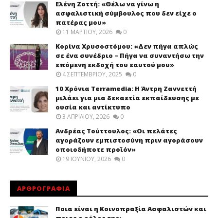
Ελένη Ζοττή: «Θέλω να γίνω η
ασφαλιστική σύμβουλος που δεν είχε ο
πατέρας μου»
11 ΜΑΡΤΊΟΥ, 2026
0
Κορίνα Χρυσοστόμου: «Δεν πήγα απλώς
σε ένα συνέδριο – Πήγα να συναντήσω την
επόμενη εκδοχή του εαυτού μου»
4 ΣΕΠΤΕΜΒΡΊΟΥ, 2025
0
10 Χρόνια Terramedia: Η Άντρη Ζαννεττή
μιλάει για μια δεκαετία εκπαίδευσης με
ουσία και αντίκτυπο
3 ΑΠΡΙΛΊΟΥ, 2026
0
Ανδρέας Τούττουλος: «Οι πελάτες
αγοράζουν εμπιστοσύνη πριν αγοράσουν
οποιοδήποτε προϊόν»
19 ΙΟΥΝΊΟΥ, 2026
0
ΑΡΘΡΟΓΡΑΦΙΑ
Ποια είναι η Κοινοπραξία Ασφαλιστών και
ποιος ο ρόλος της;