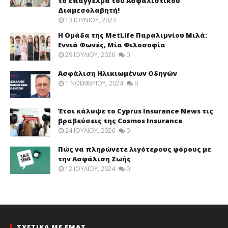
το επάγγελμα του Ασφαλιστικού
Διαμεσολαβητή!
13 ΙΟΥΝΊΟΥ, 2023
Η Ομάδα της MetLife Παραλιμνίου Μιλά:
Εννιά Φωνές, Μία Φιλοσοφία
29 ΙΟΥΛΊΟΥ, 2026
0
Ασφάλιση Ηλικιωμένων Οδηγών
1 ΝΟΕΜΒΡΊΟΥ, 2024
0
Έτσι κάλυψε το Cyprus Insurance News τις
βραβεύσεις της Cosmos Insurance
24 ΙΟΥΛΊΟΥ, 2026
0
Πώς να πληρώνετε λιγότερους φόρους με
την Ασφάλιση Ζωής
12 ΙΟΥΛΊΟΥ, 2024
0
ΣΧΕΤΙΚΑ ΜΕ ΕΜΑΣ