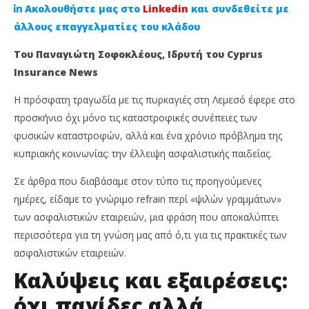
Ακολουθήστε μας στο
Linkedin
και συνδεθείτε με
άλλους επαγγελματίες του κλάδου
Του Παναγιώτη Σοφοκλέους, Ιδρυτή του Cyprus
Insurance News
Η πρόσφατη τραγωδία με τις πυρκαγιές στη Λεμεσό έφερε στο
προσκήνιο όχι μόνο τις καταστροφικές συνέπειες των
φυσικών καταστροφών, αλλά και ένα χρόνιο πρόβλημα της
κυπριακής κοινωνίας: την έλλειψη ασφαλιστικής παιδείας.
NOW VIEWING
Σε άρθρα που διαβάσαμε στον τύπο τις προηγούμενες
Δεν είναι ψιλά γράμματα είναι έλλειψη
Απ
ημέρες, είδαμε το γνώριμο refrain περί «ψιλών γραμμάτων»
ασφαλιστικής παιδείας
Ne
των ασφαλιστικών εταιρειών, μια φράση που αποκαλύπτει
4
4
περισσότερα για τη γνώση μας από ό,τι για τις πρακτικές των
Αυγούστου,
Αυ
2025
202
ασφαλιστικών εταιρειών.
Cyprus
C
Insurance
Ins
Καλύψεις και εξαιρέσεις:
News
Ne
Team
Te
όχι παγίδες αλλά