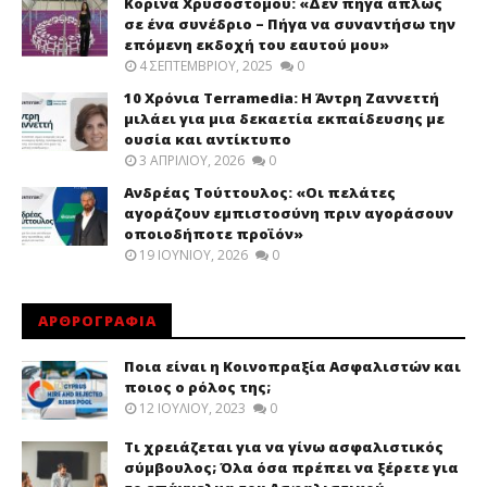
Κορίνα Χρυσοστόμου: «Δεν πήγα απλώς
σε ένα συνέδριο – Πήγα να συναντήσω την
επόμενη εκδοχή του εαυτού μου»
4 ΣΕΠΤΕΜΒΡΊΟΥ, 2025
0
10 Χρόνια Terramedia: Η Άντρη Ζαννεττή
μιλάει για μια δεκαετία εκπαίδευσης με
ουσία και αντίκτυπο
3 ΑΠΡΙΛΊΟΥ, 2026
0
Ανδρέας Τούττουλος: «Οι πελάτες
αγοράζουν εμπιστοσύνη πριν αγοράσουν
οποιοδήποτε προϊόν»
19 ΙΟΥΝΊΟΥ, 2026
0
ΑΡΘΡΟΓΡΑΦΙΑ
Ποια είναι η Κοινοπραξία Ασφαλιστών και
ποιος ο ρόλος της;
12 ΙΟΥΛΊΟΥ, 2023
0
Τι χρειάζεται για να γίνω ασφαλιστικός
σύμβουλος; Όλα όσα πρέπει να ξέρετε για