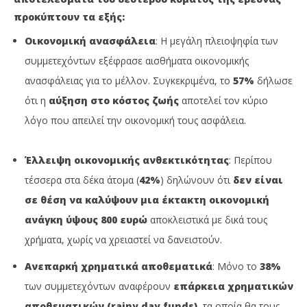
προκύπτουν τα εξής:
Οικονομική ανασφάλεια
: Η μεγάλη πλειοψηφία των
συμμετεχόντων εξέφρασε αισθήματα οικονομικής
ανασφάλειας για το μέλλον. Συγκεκριμένα, το
57%
δήλωσε
ότι η
αύξηση στο κόστος ζωής
αποτελεί τον κύριο
λόγο που απειλεί την οικονομική τους ασφάλεια.
Έλλειψη οικονομικής ανθεκτικότητας
: Περίπου
τέσσερα στα δέκα άτομα (
42%
) δηλώνουν ότι
δεν είναι
σε θέση να καλύψουν μια έκτακτη οικονομική
ανάγκη ύψους 800 ευρώ
αποκλειστικά με δικά τους
χρήματα, χωρίς να χρειαστεί να δανειστούν.
Ανεπαρκή χρηματικά αποθεματικά
: Μόνο το
38%
των συμμετεχόντων αναφέρουν
επάρκεια χρηματικών
αποθεματικών (
rainy
day
funds
)
, τα οποία θα τους