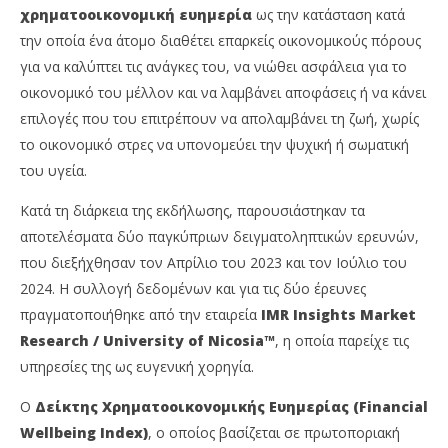
C
Cyprus
χρηματοοικονομική ευημερία
ως την κατάσταση κατά
Ins
Insurance
την οποία ένα άτομο διαθέτει επαρκείς οικονομικούς πόρους
Ne
News
Te
Team
για να καλύπτει τις ανάγκες του, να νιώθει ασφάλεια για το
οικονομικό του μέλλον και να λαμβάνει αποφάσεις ή να κάνει
επιλογές που του επιτρέπουν να απολαμβάνει τη ζωή, χωρίς
το οικονομικό στρες να υπονομεύει την ψυχική ή σωματική
του υγεία.
Κατά τη διάρκεια της εκδήλωσης, παρουσιάστηκαν τα
αποτελέσματα δύο παγκύπριων δειγματοληπτικών ερευνών,
που διεξήχθησαν τον Απρίλιο του 2023 και τον Ιούλιο του
2024. Η συλλογή δεδομένων και για τις δύο έρευνες
πραγματοποιήθηκε από την εταιρεία
IMR
Insights
Market
Research
/
University
of
Nicosia
™
, η οποία παρείχε τις
υπηρεσίες της ως ευγενική χορηγία.
Ο
Δείκτης Χρηματοοικονομικής Ευημερίας (
Financial
Wellbeing
Index
)
, ο οποίος βασίζεται σε πρωτοποριακή