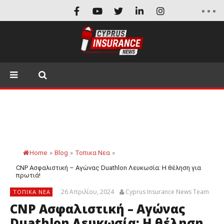
Home
»
Blog
»
Τοπικα Νεα
»
CNP Ασφαλιστική – Αγώνας Duathlon Λευκωσία: H θέληση για
πρωτιά!
26 Απριλίου, 2024
Cyprus Insurance News Team
ΤΟΠΙΚΑ ΝΕΑ
CNP Ασφαλιστική – Αγώνας
Duathlon Λευκωσία: H θέληση