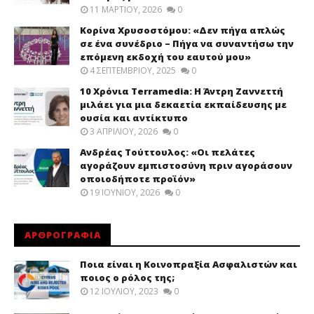
11 ΜΑΡΤΊΟΥ, 2026
0
Κορίνα Χρυσοστόμου: «Δεν πήγα απλώς
σε ένα συνέδριο – Πήγα να συναντήσω την
επόμενη εκδοχή του εαυτού μου»
4 ΣΕΠΤΕΜΒΡΊΟΥ, 2025
0
10 Χρόνια Terramedia: Η Άντρη Ζαννεττή
μιλάει για μια δεκαετία εκπαίδευσης με
ουσία και αντίκτυπο
3 ΑΠΡΙΛΊΟΥ, 2026
0
Ανδρέας Τούττουλος: «Οι πελάτες
αγοράζουν εμπιστοσύνη πριν αγοράσουν
οποιοδήποτε προϊόν»
19 ΙΟΥΝΊΟΥ, 2026
0
ΑΡΘΡΟΓΡΑΦΙΑ
Ποια είναι η Κοινοπραξία Ασφαλιστών και
ποιος ο ρόλος της;
12 ΙΟΥΛΊΟΥ, 2023
0