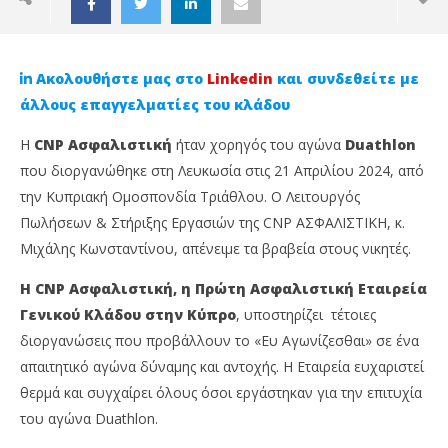
Ακολουθήστε μας στο
Linkedin
και συνδεθείτε με
άλλους επαγγελματίες του κλάδου
Η
CNP Ασφαλιστική
ήταν χορηγός του αγώνα
Duathlon
που διοργανώθηκε στη Λευκωσία στις 21 Απριλίου 2024, από
την Κυπριακή Ομοσπονδία Τριάθλου. Ο Λειτουργός
Πωλήσεων & Στήριξης Εργασιών της CNP ΑΣΦΑΛΙΣΤΙΚΗ, κ.
Μιχάλης Κωνσταντίνου, απένειμε τα βραβεία στους νικητές.
Η CNP Ασφαλιστική, η Πρώτη Ασφαλιστική Εταιρεία
NOW VIEWING
Γενικού Κλάδου στην Κύπρο
, υποστηρίζει τέτοιες
διοργανώσεις που προβάλλουν το «Ευ Αγωνίζεσθαι» σε ένα
CNP Ασφαλιστική – Αγώνας Duathlon Λευκωσία: H
Ag
απαιτητικό αγώνα δύναμης και αντοχής. Η Εταιρεία ευχαριστεί
θέληση για πρωτιά!
κα
θερμά και συγχαίρει όλους όσοι εργάστηκαν για την επιτυχία
26
26
Απριλίου,
Απρ
του αγώνα Duathlon.
2024
202
Cyprus
C