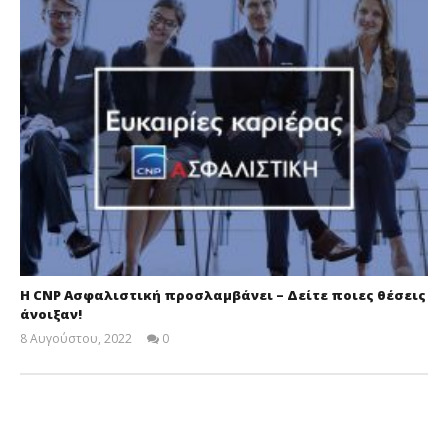
Η CNP Ασφαλιστική προσλαμβάνει – Δείτε ποιες θέσεις
άνοιξαν!
8 Αυγούστου, 2022
0
Cyprus
Insurance
News
Team