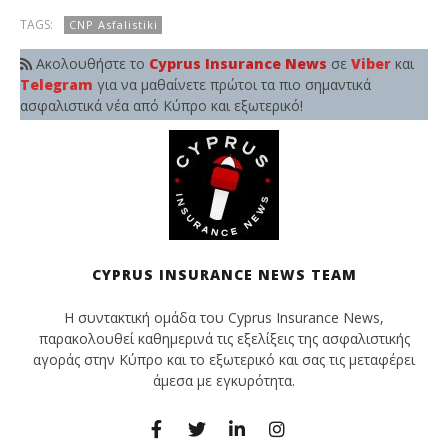
Insurance
Ins
News
Ne
TAGS:
CNP Asfalistiki
Team
Te
Ακολουθήστε το
Cyprus Insurance News
σε
Viber
και
Telegram
για να μαθαίνετε πρώτοι τα πιο σημαντικά
ασφαλιστικά νέα από Κύπρο και εξωτερικό!
CYPRUS INSURANCE NEWS TEAM
Η συντακτική ομάδα του Cyprus Insurance News,
παρακολουθεί καθημερινά τις εξελίξεις της ασφαλιστικής
αγοράς στην Κύπρο και το εξωτερικό και σας τις μεταφέρει
άμεσα με εγκυρότητα.