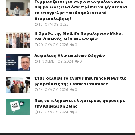
Τι χρειάζεται για να γίνω ασφαλιστικός
σύμβουλος; Όλα όσα πρέπει να ξέρετε για
το επάγγελμα του Ασφαλιστικού
Διαμεσολαβητή!
13 ΙΟΥΝΊΟΥ, 2023
Η Ομάδα της MetLife Παραλιμνίου Μιλά:
Εννιά Φωνές, Μία Φιλοσοφία
29 ΙΟΥΛΊΟΥ, 2026
0
Ασφάλιση Ηλικιωμένων Οδηγών
1 ΝΟΕΜΒΡΊΟΥ, 2024
0
Έτσι κάλυψε το Cyprus Insurance News τις
βραβεύσεις της Cosmos Insurance
24 ΙΟΥΛΊΟΥ, 2026
0
Πώς να πληρώνετε λιγότερους φόρους με
την Ασφάλιση Ζωής
12 ΙΟΥΛΊΟΥ, 2024
0