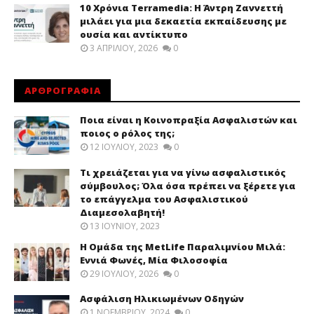
10 Χρόνια Terramedia: Η Άντρη Ζαννεττή
μιλάει για μια δεκαετία εκπαίδευσης με
ουσία και αντίκτυπο
3 ΑΠΡΙΛΊΟΥ, 2026
0
ΑΡΘΡΟΓΡΑΦΙΑ
Ποια είναι η Κοινοπραξία Ασφαλιστών και
ποιος ο ρόλος της;
12 ΙΟΥΛΊΟΥ, 2023
0
Τι χρειάζεται για να γίνω ασφαλιστικός
σύμβουλος; Όλα όσα πρέπει να ξέρετε για
το επάγγελμα του Ασφαλιστικού
Διαμεσολαβητή!
13 ΙΟΥΝΊΟΥ, 2023
Η Ομάδα της MetLife Παραλιμνίου Μιλά:
Εννιά Φωνές, Μία Φιλοσοφία
29 ΙΟΥΛΊΟΥ, 2026
0
Ασφάλιση Ηλικιωμένων Οδηγών
1 ΝΟΕΜΒΡΊΟΥ, 2024
0