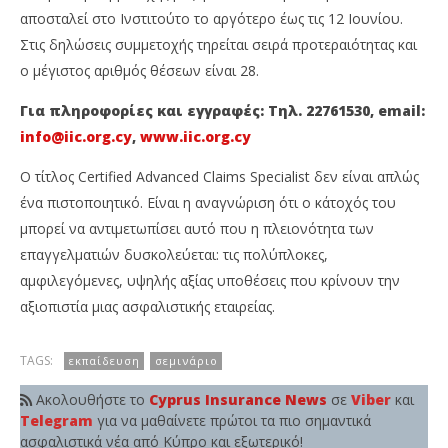
αποσταλεί στο Ινστιτούτο το αργότερο έως τις 12 Ιουνίου.
Στις δηλώσεις συμμετοχής τηρείται σειρά προτεραιότητας και
ο μέγιστος αριθμός θέσεων είναι 28.
Για πληροφορίες και εγγραφές: Τηλ. 22761530, email:
info@iic.org.cy
,
www.iic.org.cy
Ο τίτλος Certified Advanced Claims Specialist δεν είναι απλώς
ένα πιστοποιητικό. Είναι η αναγνώριση ότι ο κάτοχός του
μπορεί να αντιμετωπίσει αυτό που η πλειονότητα των
επαγγελματιών δυσκολεύεται: τις πολύπλοκες,
αμφιλεγόμενες, υψηλής αξίας υποθέσεις που κρίνουν την
αξιοπιστία μιας ασφαλιστικής εταιρείας.
TAGS:
εκπαίδευση
σεμινάριο
Ακολουθήστε το
Cyprus Insurance News
σε
Viber
και
Telegram
για να μαθαίνετε πρώτοι τα πιο σημαντικά
ασφαλιστικά νέα από Κύπρο και εξωτερικό!