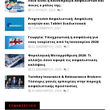
Ποια είναι η Κοινοπραξία Ασφαλιστών και
ποιος ο ρόλος της;
12 ΙΟΥΛΊΟΥ, 2023
0
Progressive Ασφαλιστική: Ασφάλιση
κινητών και Tablet διαδικτυακά
12 ΝΟΕΜΒΡΊΟΥ, 2021
Γεωργία: Υποχρεωτική η ασφάλιση για
τους τουρίστες από 1η Ιανουαρίου 2026
22 ΔΕΚΕΜΒΡΊΟΥ, 2025
0
Φορολογική Μεταρρύθμιση 2026: Τι
αλλάζει όσον αφορά τις ασφαλιστικές
καλύψεις
23 ΔΕΚΕΜΒΡΊΟΥ, 2025
0
Turnkey Insurance & Reinsurance Brokers:
Τέσσερις γενιές εμπειρίας στην παροχή
ασφαλιστικής προστασίας
23 ΙΑΝΟΥΑΡΊΟΥ, 2026
0
ΣΥΝΕΝΤΕΥΞΕΙΣ