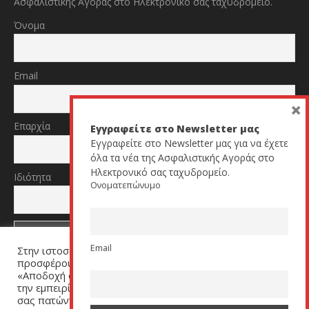
Ασφαλιστικής Αγοράς στο Ηλεκτρονικό σας ταχυδρομείο.
Όνομα
Email
×
Επαρχία
Εγγραφείτε στο Newsletter μας
Εγγραφείτε στο Newsletter μας για να έχετε
όλα τα νέα της Ασφαλιστικής Αγοράς στο
Ηλεκτρονικό σας ταχυδρομείο.
Ιδιότητα
Ονοματεπώνυμο
Email
Στην ιστοσελίδα μας χρησιμοποιούμε cookies για να σας
TikTok
YouTube
προσφέρουμε μία εξατομικευμένη εμπειρία. Πατήστε
«Αποδοχή όλων» για να μας βοηθήσετε να βελτιώσουμε
την εμπειρία σας. Μπορείτε να αλλάξετε τις ρυθμίσεις
σας πατώντας στον σύνδεσμο (link) «Ρυθμίσεις Cookies».
All Rights Reserved by cyprusinsurancenews.com