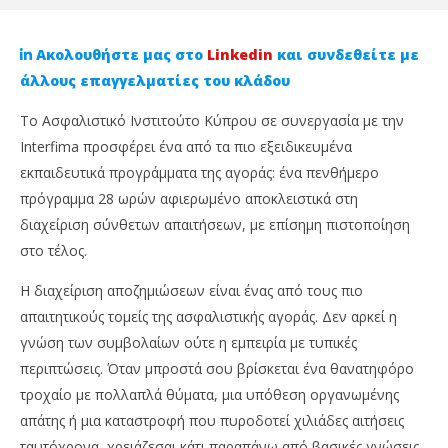
Ακολουθήστε μας στο
Linkedin
και συνδεθείτε με
άλλους επαγγελματίες του κλάδου
Το Ασφαλιστικό Ινστιτούτο Κύπρου σε συνεργασία με την
Interfima προσφέρει ένα από τα πιο εξειδικευμένα
εκπαιδευτικά προγράμματα της αγοράς: ένα πενθήμερο
πρόγραμμα 28 ωρών αφιερωμένο αποκλειστικά στη
διαχείριση σύνθετων απαιτήσεων, με επίσημη πιστοποίηση
στο τέλος.
NOW VIEWING
Η διαχείριση αποζημιώσεων είναι ένας από τους πιο
απαιτητικούς τομείς της ασφαλιστικής αγοράς. Δεν αρκεί η
Certified Advanced Claims Specialist: Το
An
γνώση των συμβολαίων ούτε η εμπειρία με τυπικές
Πρόγραμμα που Μετατρέπει την Εμπειρία στις
επ
Αποζημιώσεις σε Επαγγελματική Πιστοποίηση
περιπτώσεις. Όταν μπροστά σου βρίσκεται ένα θανατηφόρο
3
Ιου
3
τροχαίο με πολλαπλά θύματα, μια υπόθεση οργανωμένης
202
Ιουνίου,
C
απάτης ή μια καταστροφή που πυροδοτεί χιλιάδες αιτήσεις
2026
Ins
Cyprus
ταυτόχρονα, χρειάζεσαι κάτι παραπάνω από βασικές γνώσεις.
Ne