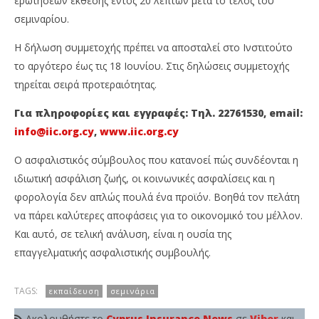
ερωτήσεων έκθεσης εντός 20 λεπτών μετά το τέλος του
σεμιναρίου.
Η δήλωση συμμετοχής πρέπει να αποσταλεί στο Ινστιτούτο
το αργότερο έως τις 18 Ιουνίου. Στις δηλώσεις συμμετοχής
τηρείται σειρά προτεραιότητας.
Για πληροφορίες και εγγραφές: Τηλ. 22761530, email:
info@iic.org.cy
,
www.iic.org.cy
Ο ασφαλιστικός σύμβουλος που κατανοεί πώς συνδέονται η
ιδιωτική ασφάλιση ζωής, οι κοινωνικές ασφαλίσεις και η
φορολογία δεν απλώς πουλά ένα προϊόν. Βοηθά τον πελάτη
να πάρει καλύτερες αποφάσεις για το οικονομικό του μέλλον.
Και αυτό, σε τελική ανάλυση, είναι η ουσία της
επαγγελματικής ασφαλιστικής συμβουλής.
TAGS:
εκπαίδευση
σεμινάρια
Ακολουθήστε το
Cyprus Insurance News
σε
Viber
και