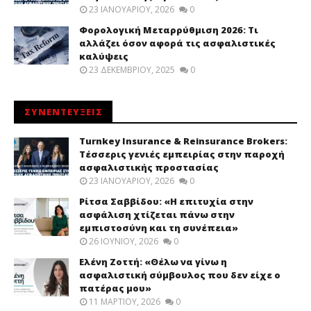
23 ΙΑΝΟΥΑΡΊΟΥ, 2026
0
Φορολογική Μεταρρύθμιση 2026: Τι
αλλάζει όσον αφορά τις ασφαλιστικές
καλύψεις
23 ΔΕΚΕΜΒΡΊΟΥ, 2025
0
ΣΥΝΕΝΤΕΥΞΕΙΣ
Turnkey Insurance & Reinsurance Brokers:
Τέσσερις γενιές εμπειρίας στην παροχή
ασφαλιστικής προστασίας
23 ΙΑΝΟΥΑΡΊΟΥ, 2026
0
Ρίτσα Σαββίδου: «Η επιτυχία στην
ασφάλιση χτίζεται πάνω στην
εμπιστοσύνη και τη συνέπεια»
26 ΙΟΥΝΊΟΥ, 2026
0
Ελένη Ζοττή: «Θέλω να γίνω η
ασφαλιστική σύμβουλος που δεν είχε ο
πατέρας μου»
11 ΜΑΡΤΊΟΥ, 2026
0