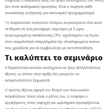
επηρεάζει η ασφάλιση ζωής τον φόρο εισοδήματός του; Αυτές
Ιουνίου,
Ins
2026
δεν είναι ακαδημαϊκές ερωτήσεις. Είναι ο πυρήνας κάθε
Ne
Cyprus
Te
Insurance
ουσιαστικής συζήτησης για οικονομικό προγραμματισμό.
News
Team
Το Ασφαλιστικό Ινστιτούτο Κύπρου συγκεντρώνει όλα αυτά
τα θέματα σε ένα μονοήμερο σεμινάριο με 5 ώρες
αναγνωρισμένης εκπαίδευσης CPD, σχεδιασμένο να δώσει
στον ασφαλιστικό επαγγελματία την ολοκληρωμένη εικόνα
που χρειάζεται για να συμβουλεύει με αυτοπεποίθηση.
Τι καλύπτει το σεμινάριο
Η θεματολογία κινείται ταυτόχρονα σε τρεις αλληλένδετους
άξονες, οι οποίοι στην πράξη δεν μπορούν να
αντιμετωπιστούν ξεχωριστά.
Ο πρώτος άξονας αφορά τον θεσμό των Κοινωνικών
Ασφαλίσεων: ποιος είναι ο ρόλος του, τι εισφέρει ο
εργαζόμενος, ποιες παροχές και ωφελήματα προσφέρονται
και ποιες είναι οι προβλέψεις της νομοθεσίας για την εξέλιξη