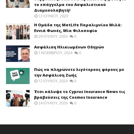
το επάγγελμα του Ασφαλιστικού
Διαμεσολαβητή!
13 ΙΟΥΝΊΟΥ, 2023
Η Ομάδα της MetLife Παραλιμνίου Μιλά:
Εννιά Φωνές, Μία Φιλοσοφία
29 ΙΟΥΛΊΟΥ, 2026
0
Ασφάλιση Ηλικιωμένων Οδηγών
1 ΝΟΕΜΒΡΊΟΥ, 2024
0
Πώς να πληρώνετε λιγότερους φόρους με
την Ασφάλιση Ζωής
12 ΙΟΥΛΊΟΥ, 2024
0
Έτσι κάλυψε το Cyprus Insurance News τις
βραβεύσεις της Cosmos Insurance
24 ΙΟΥΛΊΟΥ, 2026
0