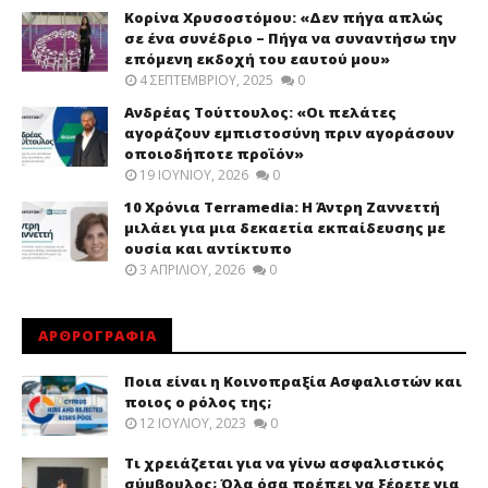
Κορίνα Χρυσοστόμου: «Δεν πήγα απλώς
σε ένα συνέδριο – Πήγα να συναντήσω την
επόμενη εκδοχή του εαυτού μου»
4 ΣΕΠΤΕΜΒΡΊΟΥ, 2025
0
Ανδρέας Τούττουλος: «Οι πελάτες
αγοράζουν εμπιστοσύνη πριν αγοράσουν
οποιοδήποτε προϊόν»
19 ΙΟΥΝΊΟΥ, 2026
0
10 Χρόνια Terramedia: Η Άντρη Ζαννεττή
μιλάει για μια δεκαετία εκπαίδευσης με
ουσία και αντίκτυπο
3 ΑΠΡΙΛΊΟΥ, 2026
0
ΑΡΘΡΟΓΡΑΦΙΑ
Ποια είναι η Κοινοπραξία Ασφαλιστών και
ποιος ο ρόλος της;
12 ΙΟΥΛΊΟΥ, 2023
0
Τι χρειάζεται για να γίνω ασφαλιστικός
σύμβουλος; Όλα όσα πρέπει να ξέρετε για