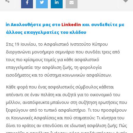
Ακολουθήστε μας στο
Linkedin
και συνδεθείτε με
άλλους επαγγελματίες του κλάδου
Στις 19 Ιουνίου, το Ασφαλιστικό Ινστιτούτο Κύπρου
διοργανώνει μονοήμερο σεμινάριο που συνδέει τρεις από
τους πιο κρίσιμους τομείς για κάθε ασφαλιστικό
επαγγελματία: την ασφάλιση ζωής, τη φορολογία
εισοδήματος και το σύστημα κοινωνικών ασφαλίσεων.
Κάθε φορά που ένας ασφαλιστικός σύμβουλος κάθεται
NOW VIEWING
απέναντι σε έναν πελάτη και συζητά για το οικονομικό του
μέλλον, αναπόφευκτα μπαίνουν στη συζήτηση ερωτήσεις που
Ασφαλίσεις Ζωής, Φόρος Εισοδήματος και
Ag
ξεφεύγουν από το τυπικό ασφαλιστήριο. Τι του προσφέρουν
Κοινωνικές Ασφαλίσεις: Το σεμινάριο που
κα
απαντά στις ερωτήσεις που κάθε σύμβουλος
οι Κοινωνικές Ασφαλίσεις και πού σταματούν; Τι κίνητρα του
2
οφείλει να γνωρίζει
Ιου
δίνει το κράτος αν επενδύσει σε ιδιωτική ασφάλιση ζωής; Πώς
202
2
C