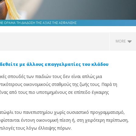
MORE
δεθείτε με άλλους επαγγελματίες του κλάδου
ακές σπουδές των παιδιών τους δεν είναι απλώς μια
τικότερους οικονομικούς σταθμούς της ζωής τους. Παρά τη
ένας από τους πιο υποτιμημένους σε επίπεδο έγκαιρης
κατώφλι του πανεπιστημίου χωρίς ουσιαστικό προγραμματισμό,
is Insurance: Πότε η
Anytime: Φεύγεις διακοπές;
S
φίστανται έντονη οικονομική πίεση ή, στη χειρότερη περίπτωση,
φάλιση είναι η
Προστάτευσε την επιχείρησή
κ
η επιλογή;
σου πριν κλείσεις
τ
επιλογές τους λόγω έλλειψης πόρων.
τ
4