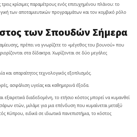
Ιουνίου,
 τρεις κρίσιμες παραμέτρους ενός επιτυχημένου πλάνου: το
4
2026
Ιο
γική των αποταμιευτικών προγραμμάτων και τον κομβικό ρόλο
Cyprus
20
Insurance
News
In
Team
N
όστος των Σπουδών Σήμερα
T
αμίευσης, πρέπει να γνωρίζετε το «μέγεθος του βουνού» που
ριορίζονται στα δίδακτρα. Χωρίζονται σε δύο μεγάλες
ία και απαραίτητος τεχνολογικός εξοπλισμός.
ρές, ασφάλιση υγείας και καθημερινά έξοδα.
ι εξαιρετικά διαδεδομένη, το ετήσιο κόστος μπορεί να κυμανθεί
σάρων ετών, μιλάμε για μια επένδυση που κυμαίνεται μεταξύ
τός Κύπρου, ειδικά σε ιδιωτικά πανεπιστήμια, το κόστος