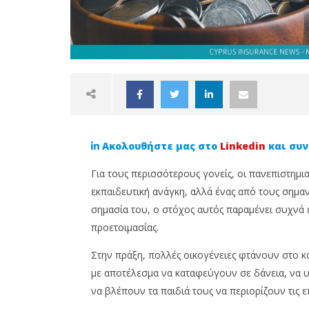
Ακολουθήστε μας στο
Linkedin
και συν
Για τους περισσότερους γονείς, οι πανεπιστημι
εκπαιδευτική ανάγκη, αλλά ένας από τους σημαν
σημασία του, ο στόχος αυτός παραμένει συχνά 
προετοιμασίας.
NOW VIEWING
Στην πράξη, πολλές οικογένειες φτάνουν στο 
Agridiotis Insurance: Πώς να
Agridiot
με αποτέλεσμα να καταφεύγουν σε δάνεια, να υ
προετοιμαστείτε για τις
Term Ασ
Σπουδές του παιδιού σας –
καλύτερ
να βλέπουν τα παιδιά τους να περιορίζουν τις 
Ένας Ολοκληρωμένος Οδηγός
4