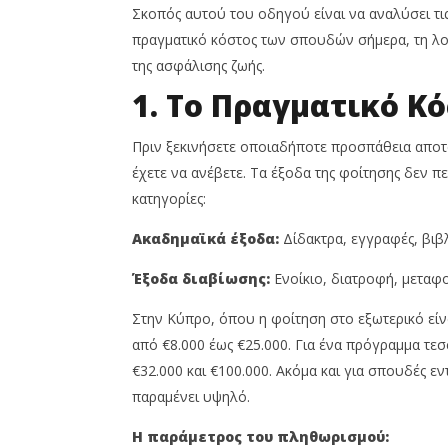
Ιουνίου,
Σκοπός αυτού του οδηγού είναι να αναλύσει τις
4
2026
Ιουνίου,
πραγματικό κόστος των σπουδών σήμερα, τη λο
Cyprus
2026
Insurance
Cyprus
της ασφάλισης ζωής.
News
Insurance
Team
News
1. Το Πραγματικό Κ
Team
Πριν ξεκινήσετε οποιαδήποτε προσπάθεια αποτ
έχετε να ανέβετε. Τα έξοδα της φοίτησης δεν πε
κατηγορίες:
Ακαδημαϊκά έξοδα:
Δίδακτρα, εγγραφές, βιβλ
Έξοδα διαβίωσης:
Ενοίκιο, διατροφή, μεταφο
Στην Κύπρο, όπου η φοίτηση στο εξωτερικό είνα
από €8.000 έως €25.000. Για ένα πρόγραμμα τεσ
€32.000 και €100.000. Ακόμα και για σπουδές εν
παραμένει υψηλό.
Η παράμετρος του πληθωρισμού: