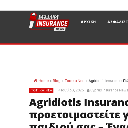
ΑΡΧΙΚΗ
ΑΣΦΑΛΙΣΤ
Home
»
Blog
»
Τοπικα Νεα
»
Agridiotis Insurance: 
4 Ιουνίου, 2026
Cyprus Insurance New
ΤΟΠΙΚΑ ΝΕΑ
Agridiotis Insuran
προετοιμαστείτε γ
παιδιού σας – Έν