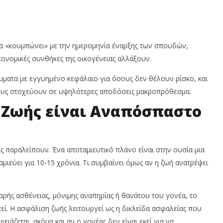
α «κουμπώνει» με την ημερομηνία έναρξης των σπουδών,
ονομικές συνθήκες της οικογένειας αλλάξουν.
ατα με εγγυημένο κεφάλαιο για όσους δεν θέλουν ρίσκο, και
ους στοχεύουν σε υψηλότερες αποδόσεις μακροπρόθεσμα.
η Ζωής είναι Αναπόσπαστο
ίς παραλείπουν. Ένα αποταμιευτικό πλάνο είναι στην ουσία μια
μιεύει για 10-15 χρόνια. Τι συμβαίνει όμως αν η ζωή ανατρέψει
ής ασθένειας, μόνιμης αναπηρίας ή θανάτου του γονέα, το
εί. Η ασφάλιση ζωής λειτουργεί ως η δικλείδα ασφαλείας που
ειάζεται, ακόμα και αν ο γονέας δεν είναι εκεί για να