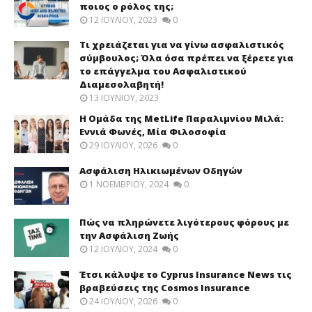
ποιος ο ρόλος της;
12 ΙΟΥΛΊΟΥ, 2023
0
Τι χρειάζεται για να γίνω ασφαλιστικός
σύμβουλος; Όλα όσα πρέπει να ξέρετε για
το επάγγελμα του Ασφαλιστικού
Διαμεσολαβητή!
13 ΙΟΥΝΊΟΥ, 2023
Η Ομάδα της MetLife Παραλιμνίου Μιλά:
Εννιά Φωνές, Μία Φιλοσοφία
29 ΙΟΥΛΊΟΥ, 2026
0
Ασφάλιση Ηλικιωμένων Οδηγών
1 ΝΟΕΜΒΡΊΟΥ, 2024
0
Πώς να πληρώνετε λιγότερους φόρους με
την Ασφάλιση Ζωής
12 ΙΟΥΛΊΟΥ, 2024
0
Έτσι κάλυψε το Cyprus Insurance News τις
βραβεύσεις της Cosmos Insurance
24 ΙΟΥΛΊΟΥ, 2026
0