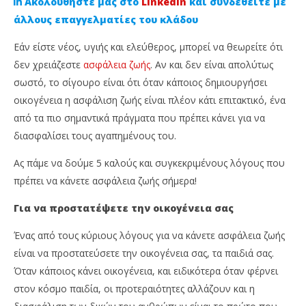
Ακολουθήστε μας στο
Linkedin
και συνδεθείτε με
άλλους επαγγελματίες του κλάδου
Εάν είστε νέος, υγιής και ελεύθερος, μπορεί να θεωρείτε ότι
δεν χρειάζεστε
ασφάλεια ζωής
. Αν και δεν είναι απολύτως
σωστό, το σίγουρο είναι ότι όταν κάποιος δημιουργήσει
οικογένεια η ασφάλιση ζωής είναι πλέον κάτι επιτακτικό, ένα
από τα πιο σημαντικά πράγματα που πρέπει κάνει για να
διασφαλίσει τους αγαπημένους του.
NOW VIEWING
Ας πάμε να δούμε 5 καλούς και συγκεκριμένους λόγους που
πρέπει να κάνετε ασφάλεια ζωής σήμερα!
5 καλοί λόγοι για να κάνεις ασφάλεια ζωής
Απ
σήμερα
Ne
Για να προστατέψετε την οικογένεια σας
21
21
Μαΐου,
Μαΐ
Ένας από τους κύριους λόγους για να κάνετε ασφάλεια ζωής
2024
202
Cyprus
C
είναι να προστατεύσετε την οικογένεια σας, τα παιδιά σας.
Insurance
Ins
Όταν κάποιος κάνει οικογένεια, και ειδικότερα όταν φέρνει
News
Ne
Team
Te
στον κόσμο παιδία, οι προτεραιότητες αλλάζουν και η