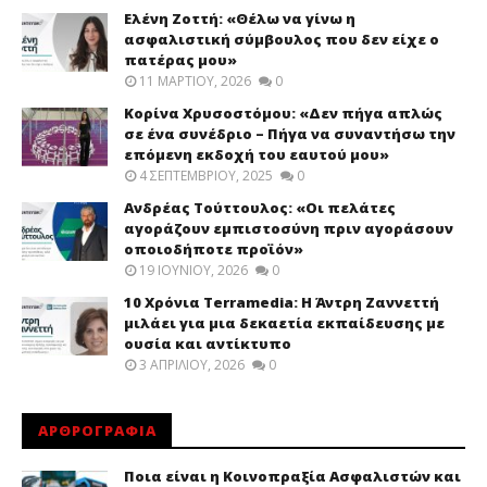
Ελένη Ζοττή: «Θέλω να γίνω η
ασφαλιστική σύμβουλος που δεν είχε ο
πατέρας μου»
11 ΜΑΡΤΊΟΥ, 2026
0
Κορίνα Χρυσοστόμου: «Δεν πήγα απλώς
σε ένα συνέδριο – Πήγα να συναντήσω την
επόμενη εκδοχή του εαυτού μου»
4 ΣΕΠΤΕΜΒΡΊΟΥ, 2025
0
Ανδρέας Τούττουλος: «Οι πελάτες
αγοράζουν εμπιστοσύνη πριν αγοράσουν
οποιοδήποτε προϊόν»
19 ΙΟΥΝΊΟΥ, 2026
0
10 Χρόνια Terramedia: Η Άντρη Ζαννεττή
μιλάει για μια δεκαετία εκπαίδευσης με
ουσία και αντίκτυπο
3 ΑΠΡΙΛΊΟΥ, 2026
0
ΑΡΘΡΟΓΡΑΦΙΑ
Ποια είναι η Κοινοπραξία Ασφαλιστών και