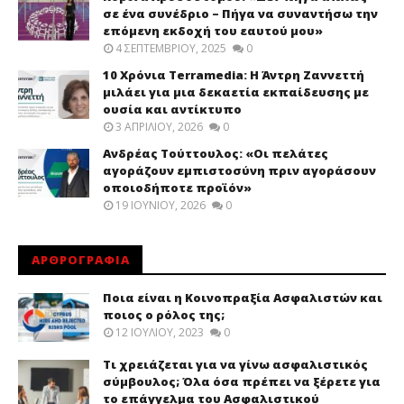
σε ένα συνέδριο – Πήγα να συναντήσω την
επόμενη εκδοχή του εαυτού μου»
4 ΣΕΠΤΕΜΒΡΊΟΥ, 2025
0
10 Χρόνια Terramedia: Η Άντρη Ζαννεττή
μιλάει για μια δεκαετία εκπαίδευσης με
ουσία και αντίκτυπο
3 ΑΠΡΙΛΊΟΥ, 2026
0
Ανδρέας Τούττουλος: «Οι πελάτες
αγοράζουν εμπιστοσύνη πριν αγοράσουν
οποιοδήποτε προϊόν»
19 ΙΟΥΝΊΟΥ, 2026
0
ΑΡΘΡΟΓΡΑΦΙΑ
Ποια είναι η Κοινοπραξία Ασφαλιστών και
ποιος ο ρόλος της;
12 ΙΟΥΛΊΟΥ, 2023
0
Τι χρειάζεται για να γίνω ασφαλιστικός
σύμβουλος; Όλα όσα πρέπει να ξέρετε για
το επάγγελμα του Ασφαλιστικού