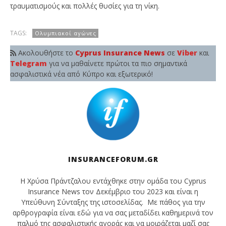
τραυματισμούς και πολλές θυσίες για τη νίκη.
TAGS:
Ολυμπιακοί αγώνες
Ακολουθήστε το
Cyprus Insurance News
σε
Viber
και
Telegram
για να μαθαίνετε πρώτοι τα πιο σημαντικά
ασφαλιστικά νέα από Κύπρο και εξωτερικό!
INSURANCEFORUM.GR
Η Χρύσα Πράντζαλου εντάχθηκε στην ομάδα του Cyprus
Insurance News τον Δεκέμβριο του 2023 και είναι η
Υπεύθυνη Σύνταξης της ιστοσελίδας. Με πάθος για την
αρθρογραφία είναι εδώ για να σας μεταδίδει καθημερινά τον
παλμό της ασφαλιστικής αγοράς και να μοιράζεται μαζί σας