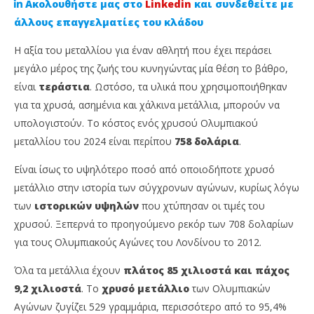
Ακολουθήστε μας στο
Linkedin
και συνδεθείτε με
άλλους επαγγελματίες του κλάδου
Η αξία του μεταλλίου για έναν αθλητή που έχει περάσει
μεγάλο μέρος της ζωής του κυνηγώντας μία θέση το βάθρο,
είναι
τεράστια
. Ωστόσο, τα υλικά που χρησιμοποιήθηκαν
για τα χρυσά, ασημένια και χάλκινα μετάλλια, μπορούν να
υπολογιστούν. Το κόστος ενός χρυσού Ολυμπιακού
μεταλλίου του 2024 είναι περίπου
758 δολάρια
.
NOW VIEWING
Είναι ίσως το υψηλότερο ποσό από οποιοδήποτε χρυσό
μετάλλιο στην ιστορία των σύγχρονων αγώνων, κυρίως λόγω
Τόσο κοστίζουν τα μετάλλια των Ολυμπιακών
Γι
των
ιστορικών υψηλών
που χτύπησαν οι τιμές του
Αγώνων του Παρισιού
απ
χρυσού. Ξεπερνά το προηγούμενο ρεκόρ των 708 δολαρίων
1
1
Αυγούστου,
Αυ
για τους Ολυμπιακούς Αγώνες του Λονδίνου το 2012.
2024
202
insuranceforum.gr
i
Όλα τα μετάλλια έχουν
πλάτος 85 χιλιοστά και πάχος
9,2 χιλιοστά
. Το
χρυσό μετάλλιο
των Ολυμπιακών
Αγώνων ζυγίζει 529 γραμμάρια, περισσότερο από το 95,4%